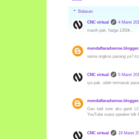
Balasan
CNC virtual
4 Maret 20
masih pak, harga 1350k..
mendaftaradsense.blogge
sama ongkos pasang ya? lcd 
CNC virtual
5 Maret 20
iya pak, udah termasuk pasan
mendaftaradsense.blogge
Gan tadi sore aku ganti LCD
YouTube suara speaker tdk k
CNC virtual
19 Maret 2