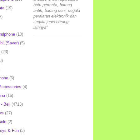
batu permata, barang
ata
(19)
antik, barang seni, segala
peralatan elektronik dan
3)
segala jenis barang
lainnya"
andphone
(10)
il (Saver)
(5)
(23)
3)
)
hone
(6)
Accessories
(4)
una
(16)
- Beli
(4713)
ws
(27)
ole
(2)
oys & Fun
(3)