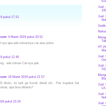
611
Jual:
335
Jual:
19 pukul 17.51
Nok
Sedik
Nokia
r.com
4 Maret 2019 pukul 20.51
Menge
Tal
nya apa ada tulisannya cat atau polos
HT (H
Wat
Jual:
19 pukul 12.40
Ori
g.. ada tulisan Cat-nya pak..
Jual:
S5
Menge
r.com
19 Maret 2019 pukul 21.57
Bla
 disitu, ini tadi ga kucek detail sih.. Pas kupakai liat
Jual:
eluar, apa bisa dibantu?
LA
Jual:
Nok
019 pukul 23.24
Jual: