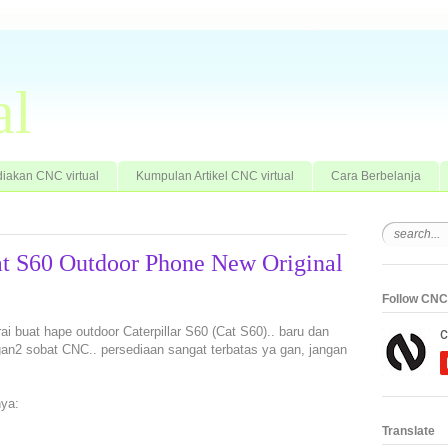
al
iakan CNC virtual
Kumpulan Artikel CNC virtual
Cara Berbelanja
Cat S60 Outdoor Phone New Original
Follow CNC 
rai buat hape outdoor Caterpillar S60 (Cat S60).. baru dan
an2 sobat CNC.. persediaan sangat terbatas ya gan, jangan
nya:
Translate