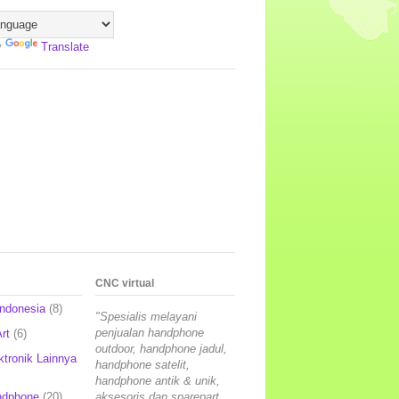
y
Translate
CNC virtual
Indonesia
(8)
"Spesialis melayani
penjualan handphone
rt
(6)
outdoor, handphone jadul,
ktronik Lainnya
handphone satelit,
handphone antik & unik,
ndphone
(20)
aksesoris dan sparepart,