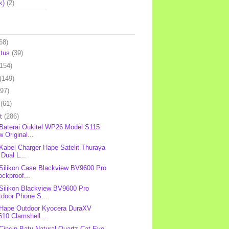
k)
(2)
68)
stus
(39)
(154)
(149)
(97)
l
(61)
et
(286)
 Baterai Oukitel WP26 Model S115
 Original...
 Kabel Charger Hape Satelit Thuraya
Dual L...
 Silikon Case Blackview BV9600 Pro
ckproof...
 Silikon Blackview BV9600 Pro
tdoor Phone S...
 Hape Outdoor Kyocera DuraXV
10 Clamshell ...
 Cincin Batu Natural Quartz Cat Eye