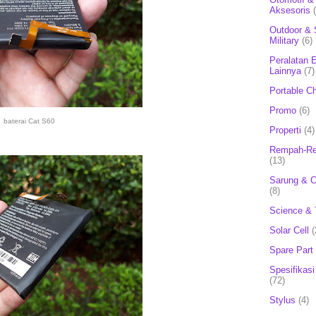
Aksesoris
Outdoor & 
Military
(6)
Peralatan E
Lainnya
(7)
Portable C
Promo
(6)
baterai Cat S60
Properti
(4)
Rempah-Re
(13)
Sarung & 
(8)
Science & 
Solar Cell
(
Spare Part
Spesifikasi
(72)
Stylus
(4)