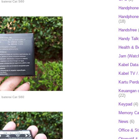
baterai Cat S60
Handphone
Handphone 
(18)
Handsfree
Handy Talk
Health & B
Jam (Watc
Kabel Data
Kabel TV /
Kartu Perd
Keuangan d
(22)
baterai Cat S60
Keypad
(4)
Memory Ca
News
(6)
Office & St
Otomotif &