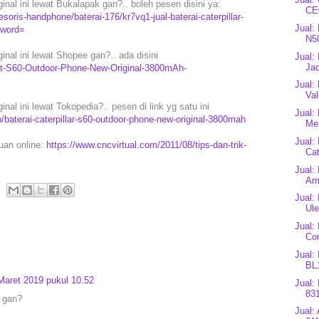
ginal ini lewat Bukalapak gan?.. boleh pesen disini ya:
CE0
ris-handphone/baterai-176/kr7vq1-jual-baterai-caterpillar-
Jual:
yword=
N5
inal ini lewat Shopee gan?.. ada disini
Jual:
Jad
-Cat-S60-Outdoor-Phone-New-Original-3800mAh-
Jual:
Val
inal ini lewat Tokopedia?.. pesen di link yg satu ini
Jual:
baterai-caterpillar-s60-outdoor-phone-new-original-3800mah
Mer
Jual:
puan online:
https://www.cncvirtual.com/2011/08/tips-dan-trik-
Cat
Jual:
Arm
Jual:
Ule
Jual:
Co
Jual: 
BL1
Maret 2019 pukul 10.52
Jual:
83
 gan?
Jual: