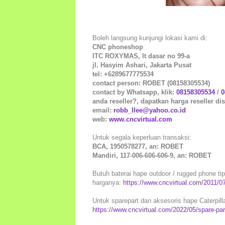
Boleh langsung kunjungi lokasi kami di:
CNC phoneshop
ITC ROXYMAS, lt dasar no 99-a
jl. Hasyim Ashari, Jakarta Pusat
tel: +6289677775534
contact person: ROBET (08158305534)
contact by Whatsapp, klik:
08158305534
/
0
anda reseller?, dapatkan harga reseller dis
email:
robb_llee@yahoo.co.id
web:
www.cncvirtual.com
Untuk segala keperluan transaksi:
BCA, 1950578277, an: ROBET
Mandiri, 117-006-606-606-9, an: ROBET
Butuh baterai hape outdoor / rugged phone tipe
harganya:
https://www.cncvirtual.com/2011/07
Untuk sparepart dan aksesoris hape Caterpillar
https://www.cncvirtual.com/2022/05/spare-part