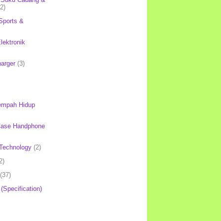
(2)
Sports &
lektronik
harger
(3)
mpah Hidup
Case Handphone
Technology
(2)
2)
(37)
 (Specification)