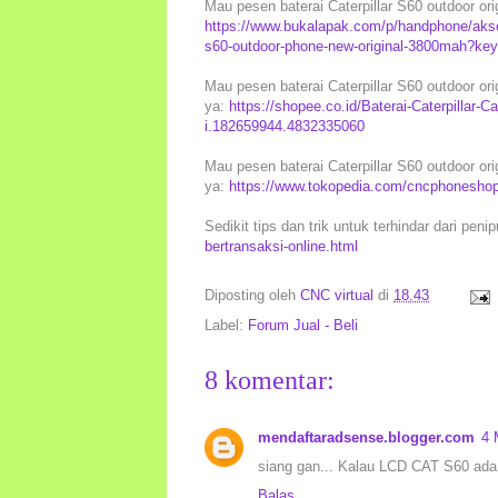
Mau pesen baterai Caterpillar S60 outdoor ori
https://www.bukalapak.com/p/handphone/akseso
s60-outdoor-phone-new-original-3800mah?ke
Mau pesen baterai Caterpillar S60 outdoor orig
ya:
https://shopee.co.id/Baterai-Caterpillar
i.182659944.4832335060
Mau pesen baterai Caterpillar S60 outdoor orig
ya:
https://www.tokopedia.com/cncphoneshop/
Sedikit tips dan trik untuk terhindar dari peni
bertransaksi-online.html
Diposting oleh
CNC virtual
di
18.43
Label:
Forum Jual - Beli
8 komentar:
mendaftaradsense.blogger.com
4 
siang gan... Kalau LCD CAT S60 ada
Balas