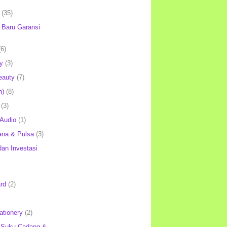
(35)
Baru Garansi
(6)
y
(3)
eauty
(7)
h)
(8)
(3)
 Audio
(1)
ana & Pulsa
(3)
an Investasi
rd
(2)
ationery
(2)
 Suku Cadang &