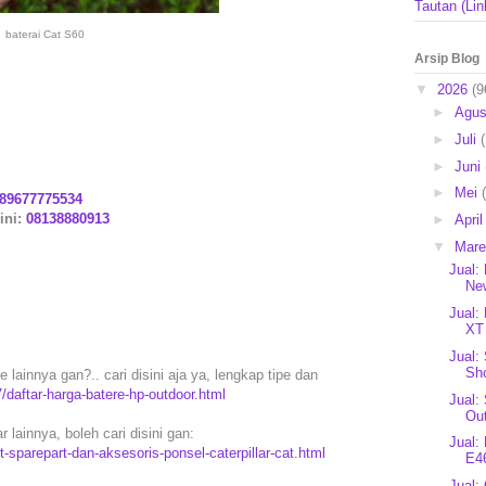
Tautan (Lin
baterai Cat S60
Arsip Blog
▼
2026
(9
►
Agu
►
Juli
►
Juni
►
Mei
89677775534
ini:
08138880913
►
Apri
▼
Mar
Jual:
New
Jual:
XT 
Jual:
Sho
 lainnya gan?.. cari disini aja ya, lengkap tipe dan
/daftar-harga-batere-hp-outdoor.html
Jual:
Ou
 lainnya, boleh cari disini gan:
Jual:
-sparepart-dan-aksesoris-ponsel-caterpillar-cat.html
E46
Jual: