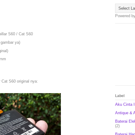
Powered b
illar S60 / Cat S60
t gambar ya)
inal)
5 mm
 Cat S60 original nya:
Label
Aku Cinta 
Antique & A
Baterai Ele
(2)
Baterai Ha