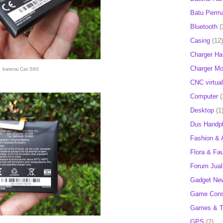
Batu Perm
Bluetooth
(
Casing
(12)
Charger H
Charger Mob
baterai Cat S60
CNC virtual
Computer
(
Desktop
(1
Dus Handp
Fashion & 
Flora & Fa
Forum Jual 
Gadget Ne
Game Cons
Games & T
GPS
(2)