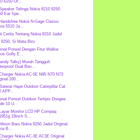
0 6150 Or...
 Speaker Telinga Nokia 8210 8250
0 Ear Spe...
 Handsfree Nokia N-Gage Classic
ia 5510 Ja...
it Cerita Tentang Nokia 8310 Jadul
 8250, Si Mata Biru
nal Ponsel Dengan Fitur Walkie
kie Gofly E...
andy Talky) Murah Tangguh
erproof Dual Ban...
 Charger Nokia AC-5E N95 N70 N73
ginal 100...
 Baterai Hape Outdoor Caterpillar Cat
2 APP...
nal Ponsel Outdoor Tertipis Doogee
de 10 U...
 Layar Monitor LCD HP Compaq
1951g 19inch S...
 Mesin Baru Nokia 8250 Jadul Original
ia B...
 Charger Nokia AC-3E AC3E Original