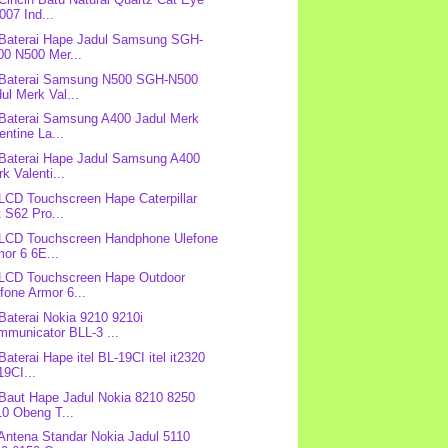
07 Ind...
 Baterai Hape Jadul Samsung SGH-
00 N500 Mer...
 Baterai Samsung N500 SGH-N500
ul Merk Val...
 Baterai Samsung A400 Jadul Merk
entine La...
 Baterai Hape Jadul Samsung A400
k Valenti...
 LCD Touchscreen Hape Caterpillar
 S62 Pro...
 LCD Touchscreen Handphone Ulefone
or 6 6E...
 LCD Touchscreen Hape Outdoor
fone Armor 6...
 Baterai Nokia 9210 9210i
mmunicator BLL-3 ...
Baterai Hape itel BL-19CI itel it2320
9CI...
 Baut Hape Jadul Nokia 8210 8250
10 Obeng T...
 Antena Standar Nokia Jadul 5110