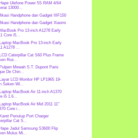
 Hape Ulefone Power 5S RAM 4/64
erai 13000...
fikasi Handphone dan Gadget IIIF150
fikasi Handphone dan Gadget Xiaomi
 MacBook Pro 13-inch A1278 Early
1 Core i5...
 Laptop MacBook Pro 13-inch Early
1 A1278 ...
 LCD Caterpillar Cat S60 Plus Frame
ken Rus...
 Pulpen Mewah S.T. Dupont Paris
ue De Chin...
 Layar LCD Monitor HP LP1965 19-
h Seken Wi...
 Laptop MacBook Air 11-inch A1370
e i5 1.6...
 Laptop MacBook Air Mid 2011 11"
70 Core i...
 Karet Penutup Port Charger
erpillar Cat S...
 Hape Jadul Samsung S3600 Flip
ken Mulus Mi...