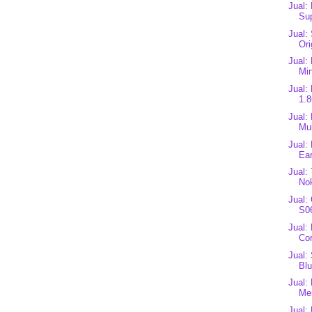
Jual:
Sup
Jual:
Ori
Jual:
Mi
Jual:
1.8
Jual:
Mul
Jual:
Ear
Jual:
Nok
Jual:
S06
Jual:
Cor
Jual
Blu
Jual:
Mer
Jual: