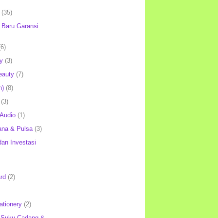
(35)
Baru Garansi
(6)
y
(3)
eauty
(7)
h)
(8)
(3)
 Audio
(1)
ana & Pulsa
(3)
an Investasi
rd
(2)
ationery
(2)
 Suku Cadang &