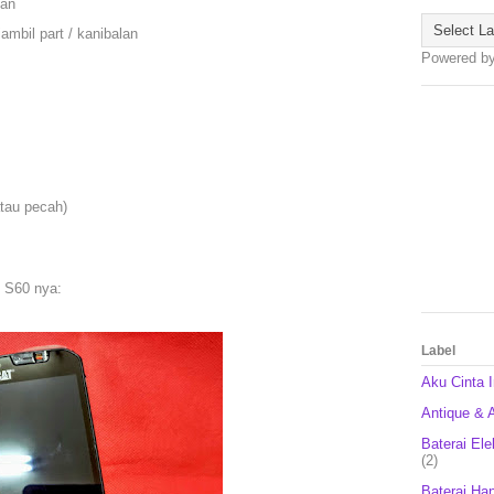
gan
ambil part / kanibalan
Powered b
atau pecah)
 S60 nya:
Label
Aku Cinta 
Antique & A
Baterai Ele
(2)
Baterai Ha