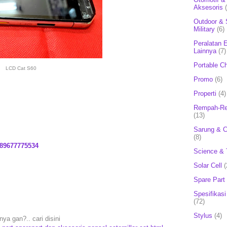
Aksesoris
Outdoor & 
Military
(6)
Peralatan E
Lainnya
(7)
Portable C
LCD Cat S60
Promo
(6)
Properti
(4)
Rempah-Re
(13)
Sarung & 
(8)
89677775534
Science & 
Solar Cell
(
Spare Part
Spesifikasi
(72)
Stylus
(4)
nya gan?.. cari disini