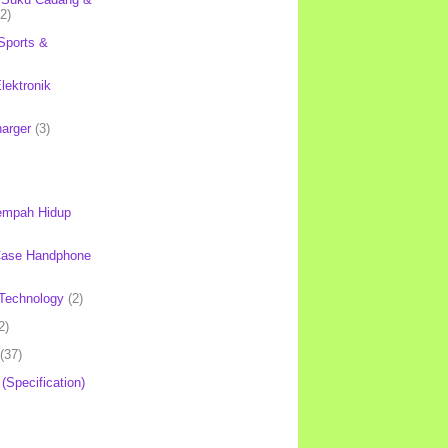
(2)
Sports &
lektronik
harger
(3)
mpah Hidup
Case Handphone
Technology
(2)
2)
(37)
 (Specification)