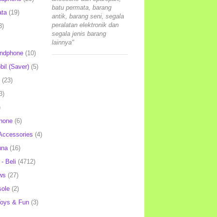
batu permata, barang
ata
(19)
antik, barang seni, segala
peralatan elektronik dan
3)
segala jenis barang
lainnya"
andphone
(10)
il (Saver)
(5)
(23)
3)
)
hone
(6)
Accessories
(4)
una
(16)
- Beli
(4712)
ws
(27)
ole
(2)
oys & Fun
(3)