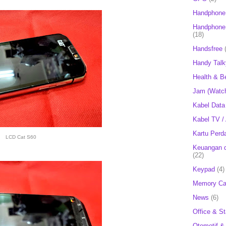
Handphone
Handphone 
(18)
Handsfree
Handy Talk
Health & B
Jam (Watc
Kabel Data
Kabel TV /
Kartu Perd
LCD Cat S60
Keuangan d
(22)
Keypad
(4)
Memory Ca
News
(6)
Office & St
Otomotif &