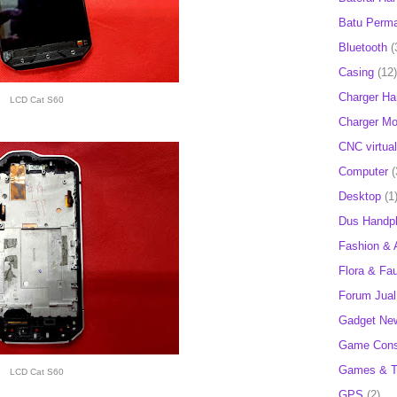
Batu Perm
Bluetooth
(
Casing
(12)
Charger H
LCD Cat S60
Charger Mob
CNC virtual
Computer
(
Desktop
(1
Dus Handp
Fashion & 
Flora & Fa
Forum Jual 
Gadget Ne
Game Cons
Games & T
LCD Cat S60
GPS
(2)