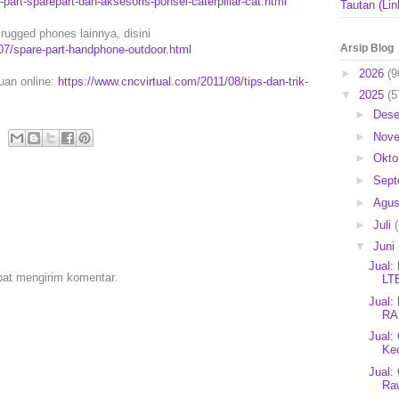
part-sparepart-dan-aksesoris-ponsel-caterpillar-cat.html
Tautan (Lin
rugged phones lainnya, disini
Arsip Blog
07/spare-part-handphone-outdoor.html
►
2026
(9
puan online:
https://www.cncvirtual.com/2011/08/tips-dan-trik-
▼
2025
(5
►
Des
►
Nov
►
Okto
►
Sep
►
Agu
►
Juli
▼
Juni
Jual:
pat mengirim komentar.
LT
Jual:
RA
Jual:
Ke
Jual:
Ra