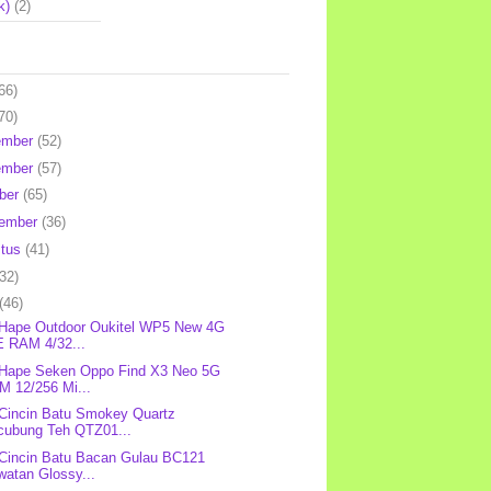
k)
(2)
66)
70)
ember
(52)
ember
(57)
ber
(65)
tember
(36)
stus
(41)
(32)
(46)
 Hape Outdoor Oukitel WP5 New 4G
E RAM 4/32...
 Hape Seken Oppo Find X3 Neo 5G
M 12/256 Mi...
 Cincin Batu Smokey Quartz
cubung Teh QTZ01...
 Cincin Batu Bacan Gulau BC121
watan Glossy...