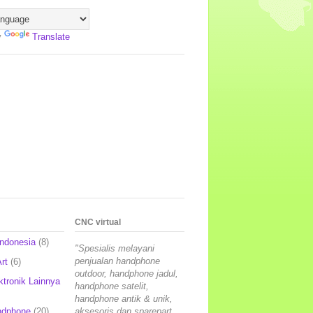
y
Translate
CNC virtual
Indonesia
(8)
"Spesialis melayani
penjualan handphone
rt
(6)
outdoor, handphone jadul,
ktronik Lainnya
handphone satelit,
handphone antik & unik,
ndphone
(20)
aksesoris dan sparepart,