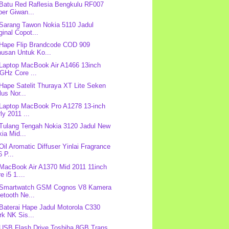
 Batu Red Raflesia Bengkulu RF007
er Giwan...
 Sarang Tawon Nokia 5110 Jadul
ginal Copot...
 Hape Flip Brandcode COD 909
nusan Untuk Ko...
 Laptop MacBook Air A1466 13inch
GHz Core ...
 Hape Satelit Thuraya XT Lite Seken
us Nor...
 Laptop MacBook Pro A1278 13-inch
ly 2011 ...
 Tulang Tengah Nokia 3120 Jadul New
ia Mid...
 Oil Aromatic Diffuser Yinlai Fragrance
 P...
 MacBook Air A1370 Mid 2011 11inch
e i5 1....
: Smartwatch GSM Cognos V8 Kamera
etooth Ne...
 Baterai Hape Jadul Motorola C330
k NK Sis...
 USB Flash Drive Toshiba 8GB Trans