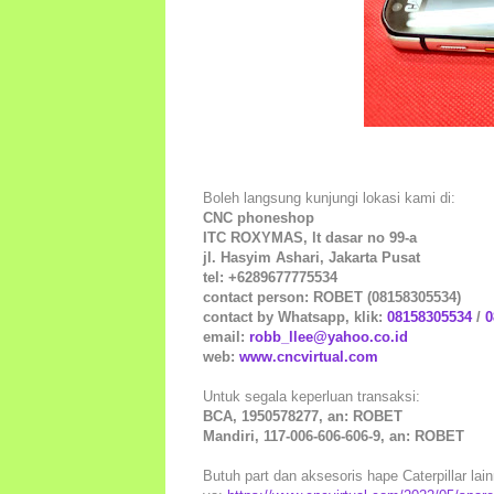
Boleh langsung kunjungi lokasi kami di:
CNC phoneshop
ITC ROXYMAS, lt dasar no 99-a
jl. Hasyim Ashari, Jakarta Pusat
tel: +6289677775534
contact person: ROBET (08158305534)
contact by Whatsapp, klik:
08158305534
/
0
email:
robb_llee@yahoo.co.id
web:
www.cncvirtual.com
Untuk segala keperluan transaksi:
BCA, 1950578277, an: ROBET
Mandiri, 117-006-606-606-9, an: ROBET
Butuh part dan aksesoris hape Caterpillar lain