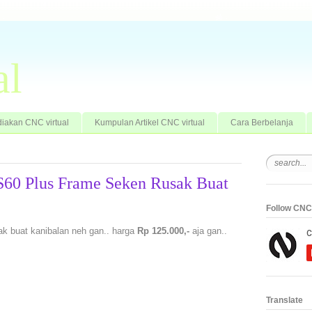
al
iakan CNC virtual
Kumpulan Artikel CNC virtual
Cara Berbelanja
 S60 Plus Frame Seken Rusak Buat
Follow CNC 
ak buat kanibalan neh gan.. harga
Rp 125.000,-
aja gan..
Translate