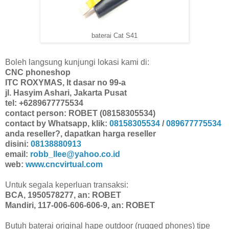
baterai Cat S41
Boleh langsung kunjungi lokasi kami di:
CNC phoneshop
ITC ROXYMAS, lt dasar no 99-a
jl. Hasyim Ashari, Jakarta Pusat
tel: +6289677775534
contact person: ROBET (08158305534)
contact by Whatsapp, klik:
08158305534
/
089677775534
anda reseller?, dapatkan harga reseller
disini:
08138880913
email:
robb_llee@yahoo.co.id
web:
www.cncvirtual.com
Untuk segala keperluan transaksi:
BCA, 1950578277, an: ROBET
Mandiri, 117-006-606-606-9, an: ROBET
Butuh baterai original hape outdoor (rugged phones) tipe