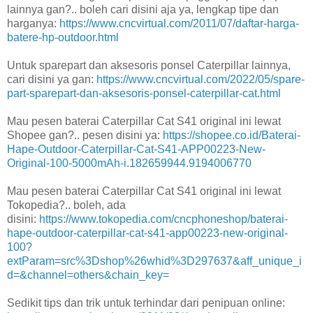
lainnya gan?.. boleh cari disini aja ya, lengkap tipe dan
harganya:
https://www.cncvirtual.com/2011/07/daftar-harga-
batere-hp-outdoor.html
Untuk sparepart dan aksesoris ponsel Caterpillar lainnya,
cari disini ya gan:
https://www.cncvirtual.com/2022/05/spare-
part-sparepart-dan-aksesoris-ponsel-caterpillar-cat.html
Mau pesen baterai Caterpillar Cat S41 original ini lewat
Shopee gan?.. pesen disini ya:
https://shopee.co.id/Baterai-
Hape-Outdoor-Caterpillar-Cat-S41-APP00223-New-
Original-100-5000mAh-i.182659944.9194006770
Mau pesen baterai Caterpillar Cat S41 original ini lewat
Tokopedia?.. boleh, ada
disini:
https://www.tokopedia.com/cncphoneshop/baterai-
hape-outdoor-caterpillar-cat-s41-app00223-new-original-
100?
extParam=src%3Dshop%26whid%3D297637&aff_unique_i
d=&channel=others&chain_key=
Sedikit tips dan trik untuk terhindar dari penipuan online: