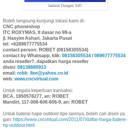
baterai Doogee S40
Boleh langsung kunjungi lokasi kami di:
CNC phoneshop
ITC ROXYMAS, lt dasar no 99-a
jl. Hasyim Ashari, Jakarta Pusat
tel: +6289677775534
contact person: ROBET (08158305534)
contact by Whatsapp, klik:
08158305534
/
089677775534
anda reseller?, dapatkan harga reseller
disini:
08138880913
email:
robb_llee@yahoo.co.id
web:
www.cncvirtual.com
Untuk segala keperluan transaksi:
BCA, 1950578277, an: ROBET
Mandiri, 117-006-606-606-9, an: ROBET
Untuk baterai hape outdoor tipe lainnya, boleh cari disini ya
gan:
https://www.cncvirtual.com/2011/07/daftar-harga-batere-
hp-outdoor.html