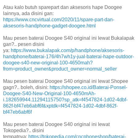
Atau kalo butuh sparepart dan aksesoris hape Doogee
lainnya, ada disini gan:
https://www.cncvirtual.com/2020/11/spare-part-dan-
aksesoris-handphone-gadget-doogee.html
Mau pesen baterai Doogee S40 original ini lewat Bukalapak
gan?.. pesen disini
ya:
https://www.bukalapak.com/p/handphone/aksesoris-
handphone/baterai-176/4h7wh1y-jual-baterai-hape-outdoor-
doogee-s40-new-original-100-4650mah?
from=product_owner&product_owner=normal_seller
Mau pesen baterai Doogee S40 original ini lewat Shopee
gagn?.. boleh, disini:
https://shopee.co.id/Baterai-Ponsel-
Doogee-S40-New-Original-100-4650mAh-
i.182659944.11294115750?sp_atk=f4547824-1d02-4dbf-
862f-bf47eb6abf6f&xptdk=f4547824-1d02-4dbf-862f-
bf47eb6abf6f
Mau pesen baterai Doogee S40 original ini lewat
Tokopedia?.. disini
tempatnya:
https://tokopedia.com/cncphoneshop/baterai-