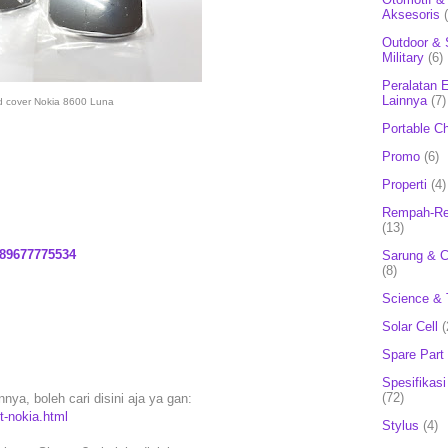
Aksesoris
Outdoor & 
Military
(6)
Peralatan E
Lainnya
(7)
d cover Nokia 8600 Luna
Portable C
Promo
(6)
Properti
(4)
Rempah-Re
(13)
89677775534
Sarung & 
(8)
Science & 
Solar Cell
(
Spare Part
Spesifikasi
(72)
nya, boleh cari disini aja ya gan:
t-nokia.html
Stylus
(4)