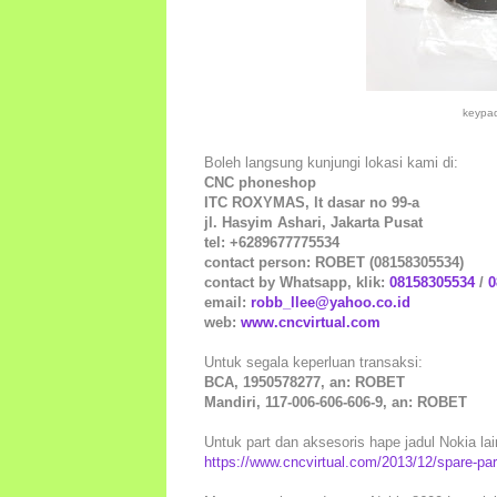
keypa
Boleh langsung kunjungi lokasi kami di:
CNC phoneshop
ITC ROXYMAS, lt dasar no 99-a
jl. Hasyim Ashari, Jakarta Pusat
tel: +6289677775534
contact person: ROBET (08158305534)
contact by Whatsapp, klik:
08158305534
/
0
email:
robb_llee@yahoo.co.id
web:
www.cncvirtual.com
Untuk segala keperluan transaksi:
BCA, 1950578277, an: ROBET
Mandiri, 117-006-606-606-9, an: ROBET
Untuk part dan aksesoris hape jadul Nokia lain
https://www.cncvirtual.com/2013/12/spare-par