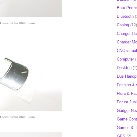
Batu Perm
Bluetooth
(
d cover Nokia 8600 Luna
Casing
(12)
Charger H
Charger Mob
CNC virtual
Computer
(
Desktop
(1
Dus Handp
Fashion & 
Flora & Fa
Forum Jual 
Gadget Ne
d cover Nokia 8600 Luna
Game Cons
Games & T
GPS
(2)