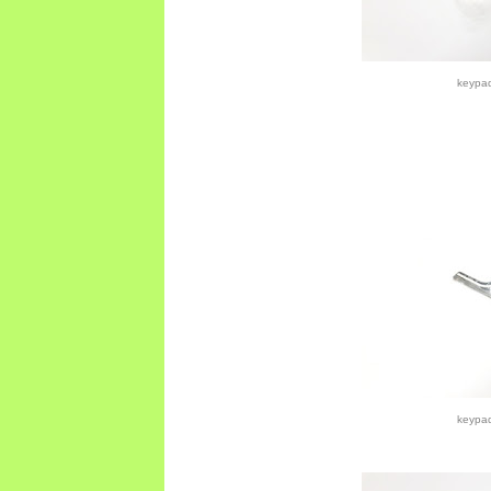
keypa
keypa