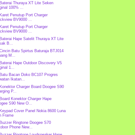
 Baterai Thuraya XT Lite Seken
ginal 100% ...
 Karet Penutup Port Charger
ackview BV9000 ...
 Karet Penutup Port Charger
ackview BV9000 ...
 Baterai Hape Satelit Thuraya XT Lite
sak B...
 Cincin Batu Spirtus Baturaja BTJ014
wang M...
 Baterai Hape Outdoor Discovery V5
ginal 1...
 Batu Bacan Doko BC107 Progres
atan Ikatan...
 Konektor Charger Board Doogee S90
rging P...
 Board Konektor Charger Hape
ogee S90 New O...
 Keypad Cover Panel Nokia 8600 Luna
n Frame
 Buzzer Ringtone Doogee S70
tdoor Phone New...
 Buzzer Ringtone Loudspeaker Hape