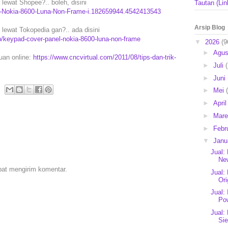
lewat Shopee?.. boleh, disini
Tautan (Lin
el-Nokia-8600-Luna-Non-Frame-i.182659944.4542413543
Arsip Blog
lewat Tokopedia gan?.. ada disini
/keypad-cover-panel-nokia-8600-luna-non-frame
▼
2026
(9
►
Agu
puan online:
https://www.cncvirtual.com/2011/08/tips-dan-trik-
►
Juli
►
Juni
►
Mei
►
Apri
►
Mar
►
Febr
▼
Janu
Jual:
Ne
pat mengirim komentar.
Jual:
Ori
Jual:
Po
Jual:
Si