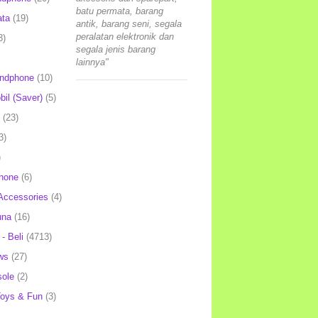
batu permata, barang
ata
(19)
antik, barang seni, segala
peralatan elektronik dan
3)
segala jenis barang
lainnya"
andphone
(10)
il (Saver)
(5)
(23)
3)
)
hone
(6)
Accessories
(4)
una
(16)
- Beli
(4713)
ws
(27)
ole
(2)
oys & Fun
(3)