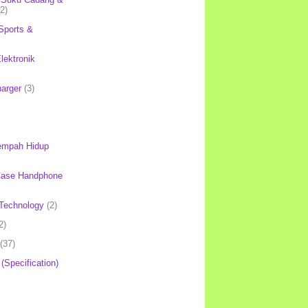
(2)
Sports &
lektronik
harger
(3)
mpah Hidup
Case Handphone
Technology
(2)
2)
(37)
 (Specification)