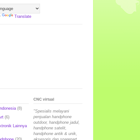
y
Translate
CNC virtual
Indonesia
(8)
"Spesialis melayani
penjualan handphone
rt
(6)
outdoor, handphone jadul,
ktronik Lainnya
handphone satelit,
handphone antik & unik,
ndphone
(20)
aksesoris dan sparepart,