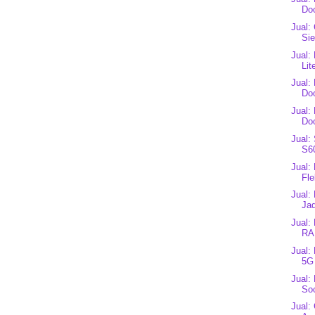
Do
Jual:
Si
Jual:
Lit
Jual:
Do
Jual:
Doo
Jual:
S6
Jual:
Fle
Jual:
Ja
Jual:
RA
Jual:
5G
Jual:
Soc
Jual: