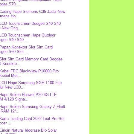
ogee S70 ...
 Casing Hape Siemens C35 Jadul New
emens Ho...
 LCD Touchscreen Doogee S40 S40
e New Orig...
 LCD Touchscreen Hape Outdoor
ogee S40 S40 ...
 Papan Konektor Slot Sim Card
gee S60 Slot...
 Slot Sim Card Memory Card Doogee
0 Konekto...
 Kabel FPC Blackview P10000 Pro
ksibel Mot...
 LCD Hape Samsung SGH-T100 Flip
dul New LCD...
 Hape Seken Huawei P20 4G LTE
M 4/128 Signa...
 Hape Seken Samsung Galaxy Z Flip6
 RAM 12/...
 Kartu Trading Card 2022 Leaf Pro Set
cer ...
 Cincin Natural Idocrase Bio Solar