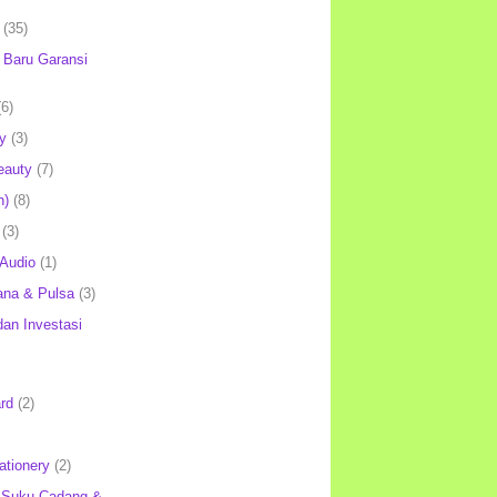
(35)
Baru Garansi
(6)
y
(3)
eauty
(7)
h)
(8)
(3)
 Audio
(1)
ana & Pulsa
(3)
an Investasi
rd
(2)
ationery
(2)
 Suku Cadang &