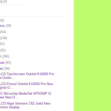
k)
(2)
68)
stus
(39)
(154)
(149)
(97)
l
(61)
et
(286)
uari
(83)
ari
(99)
 LCD Touchscreen Oukitel K10000 Pro
w Outdo...
 LCD Ponsel Oukitel K10000 Pro New
ginal O...
 IC Microchip MediaTek MT6359P IC
wer New O...
 LCD Hape Siemens C62 Jadul New
emens Display