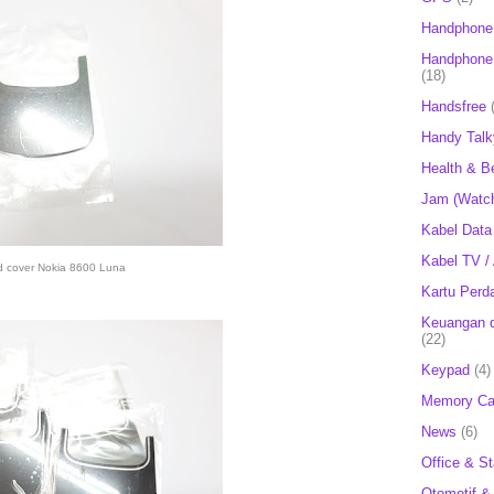
Handphone
Handphone 
(18)
Handsfree
Handy Talk
Health & B
Jam (Watc
Kabel Data
Kabel TV /
d cover Nokia 8600 Luna
Kartu Perd
Keuangan d
(22)
Keypad
(4)
Memory Ca
News
(6)
Office & St
Otomotif &