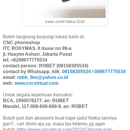
karet on/off Nokia 5110
Boleh langsung kunjungi lokasi kami di:
CNC phoneshop
ITC ROXYMAS, lt dasar no 99-a
jl. Hasyim Ashari, Jakarta Pusat
tel: +6289677775534
contact person: ROBET (08158305534)
contact by Whatsapp, klik:
08158305534
/
089677775534
email:
robb_llee@yahoo.co.id
web:
www.cncvirtual.com
Untuk segala keperluan transaksi:
BCA, 1950578277, an: ROBET
Mandiri, 117-006-606-606-9, an: ROBET
Butuh part dan aksesoris buat hape jadul Nokia lainnya
gan?.. cari disini aja ya, siapa tau ketemu yg agan
butuh:
https://www.cncvirtual.com/2013/12/spare-part-