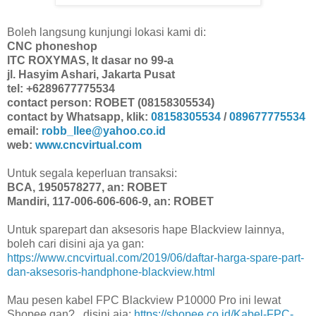
Boleh langsung kunjungi lokasi kami di:
CNC phoneshop
ITC ROXYMAS, lt dasar no 99-a
jl. Hasyim Ashari, Jakarta Pusat
tel: +6289677775534
contact person: ROBET (08158305534)
contact by Whatsapp, klik:
08158305534
/
089677775534
email:
robb_llee@yahoo.co.id
web:
www.cncvirtual.com
Untuk segala keperluan transaksi:
BCA, 1950578277, an: ROBET
Mandiri, 117-006-606-606-9, an: ROBET
Untuk sparepart dan aksesoris hape Blackview lainnya,
boleh cari disini aja ya gan:
https://www.cncvirtual.com/2019/06/daftar-harga-spare-part-
dan-aksesoris-handphone-blackview.html
Mau pesen kabel FPC Blackview P10000 Pro ini lewat
Shopee gan?.. disini aja:
https://shopee.co.id/Kabel-FPC-