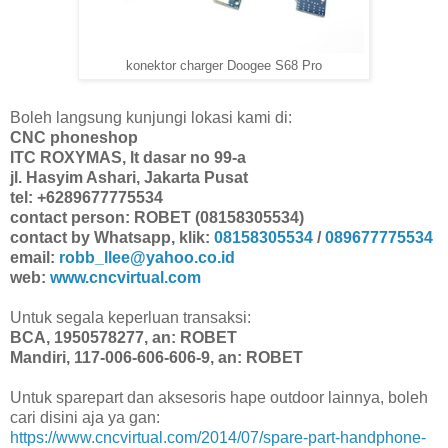
konektor charger Doogee S68 Pro
Boleh langsung kunjungi lokasi kami di:
CNC phoneshop
ITC ROXYMAS, lt dasar no 99-a
jl. Hasyim Ashari, Jakarta Pusat
tel: +6289677775534
contact person: ROBET (08158305534)
contact by Whatsapp, klik:
08158305534
/
089677775534
email:
robb_llee@yahoo.co.id
web:
www.cncvirtual.com
Untuk segala keperluan transaksi:
BCA, 1950578277, an: ROBET
Mandiri, 117-006-606-606-9, an: ROBET
Untuk sparepart dan aksesoris hape outdoor lainnya, boleh
cari disini aja ya gan:
https://www.cncvirtual.com/2014/07/spare-part-handphone-