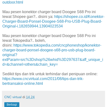
outdoor.html
Mau pesen konektor charger board Doogee S68 Pro ini
lewat Shopee gan?.. disini ya:
https://shopee.co.id/Konektor-
Charger-Board-Ponsel-Doogee-S68-Pro-USB-Plug-Board-
Original-i.182659944.13904023534
Mau pesen konektor charger board Doogee S68 Pro ini
lewat Tokopedia?.. boleh,
disini:
https://www.tokopedia.com/cncphoneshop/konektor-
charger-board-ponsel-doogee-s68-pro-usb-plug-board-
original?
extParam=src%3Dshop%26whid%3D297637&aff_unique_i
d=&channel=others&chain_key=
Sedikit tips dan trik untuk terhindar dari penipuan online:
https://www.cncvirtual.com/2011/08/tips-dan-trik-
bertransaksi-online.html
CNC virtual
di
14.24
Berbagi