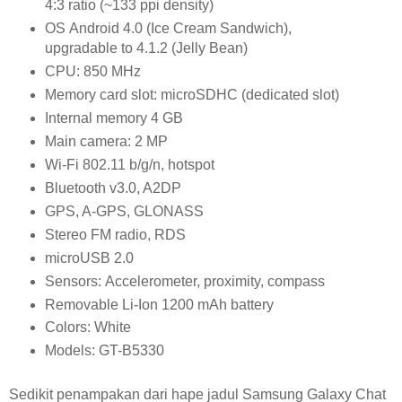
4:3 ratio (~133 ppi density)
OS Android 4.0 (Ice Cream Sandwich),
upgradable to 4.1.2 (Jelly Bean)
CPU: 850 MHz
Memory card slot: microSDHC (dedicated slot)
Internal memory 4 GB
Main camera: 2 MP
Wi-Fi 802.11 b/g/n, hotspot
Bluetooth v3.0, A2DP
GPS, A-GPS, GLONASS
Stereo FM radio, RDS
microUSB 2.0
Sensors: Accelerometer, proximity, compass
Removable Li-Ion 1200 mAh battery
Colors: White
Models: GT-B5330
Sedikit penampakan dari hape jadul Samsung Galaxy Chat