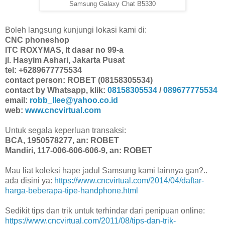
Samsung Galaxy Chat B5330
Boleh langsung kunjungi lokasi kami di:
CNC phoneshop
ITC ROXYMAS, lt dasar no 99-a
jl. Hasyim Ashari, Jakarta Pusat
tel: +6289677775534
contact person: ROBET (08158305534)
contact by Whatsapp, klik:
08158305534
/
089677775534
email:
robb_llee@yahoo.co.id
web:
www.cncvirtual.com
Untuk segala keperluan transaksi:
BCA, 1950578277, an: ROBET
Mandiri, 117-006-606-606-9, an: ROBET
Mau liat koleksi hape jadul Samsung kami lainnya gan?..
ada disini ya:
https://www.cncvirtual.com/2014/04/daftar-
harga-beberapa-tipe-handphone.html
Sedikit tips dan trik untuk terhindar dari penipuan online:
https://www.cncvirtual.com/2011/08/tips-dan-trik-