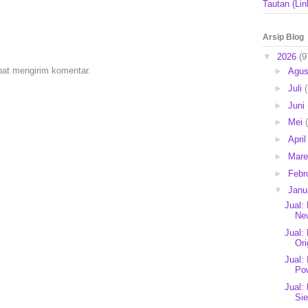
Tautan (Lin
Arsip Blog
▼
2026
(9
pat mengirim komentar.
►
Agu
►
Juli
►
Juni
►
Mei
►
Apri
►
Mar
►
Febr
▼
Janu
Jual:
Ne
Jual:
Ori
Jual:
Po
Jual:
Si