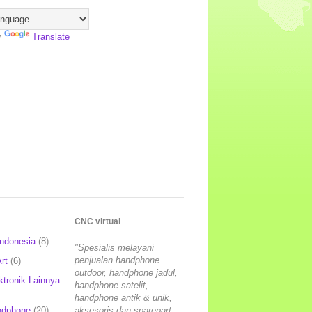
y
Translate
CNC virtual
Indonesia
(8)
"Spesialis melayani
penjualan handphone
rt
(6)
outdoor, handphone jadul,
ktronik Lainnya
handphone satelit,
handphone antik & unik,
ndphone
(20)
aksesoris dan sparepart,