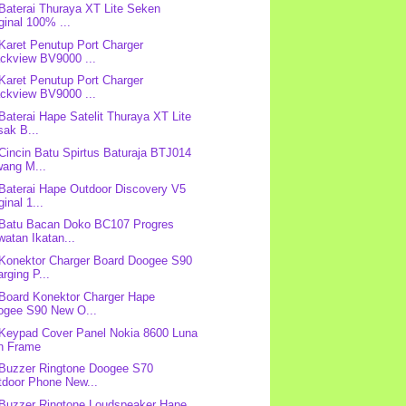
 Baterai Thuraya XT Lite Seken
ginal 100% ...
 Karet Penutup Port Charger
ackview BV9000 ...
 Karet Penutup Port Charger
ackview BV9000 ...
 Baterai Hape Satelit Thuraya XT Lite
sak B...
 Cincin Batu Spirtus Baturaja BTJ014
wang M...
 Baterai Hape Outdoor Discovery V5
ginal 1...
 Batu Bacan Doko BC107 Progres
atan Ikatan...
 Konektor Charger Board Doogee S90
rging P...
 Board Konektor Charger Hape
ogee S90 New O...
 Keypad Cover Panel Nokia 8600 Luna
n Frame
 Buzzer Ringtone Doogee S70
tdoor Phone New...
 Buzzer Ringtone Loudspeaker Hape