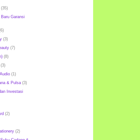
(35)
Baru Garansi
(6)
y
(3)
eauty
(7)
h)
(8)
(3)
 Audio
(1)
ana & Pulsa
(3)
an Investasi
rd
(2)
ationery
(2)
 Suku Cadang &