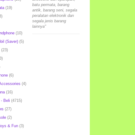
batu permata, barang
ata
(19)
antik, barang seni, segala
peralatan elektronik dan
3)
segala jenis barang
lainnya"
andphone
(10)
il (Saver)
(5)
(23)
3)
)
hone
(6)
Accessories
(4)
una
(16)
- Beli
(4715)
ws
(27)
ole
(2)
oys & Fun
(3)