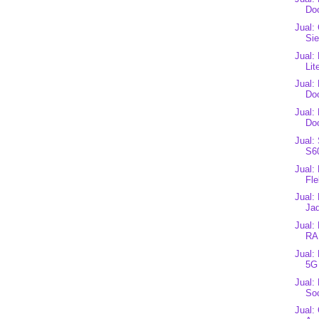
Do
Jual:
Si
Jual:
Lit
Jual:
Do
Jual:
Doo
Jual:
S6
Jual:
Fle
Jual:
Ja
Jual:
RA
Jual:
5G
Jual:
Soc
Jual: