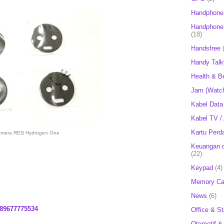
Handphone
Handphone 
(18)
Handsfree
Handy Talk
Health & B
Jam (Watc
Kabel Data
Kabel TV /
Kartu Perd
amera RED Hydrogen One
Keuangan d
(22)
Keypad
(4)
Memory Ca
News
(6)
89677775534
Office & St
Otomotif &