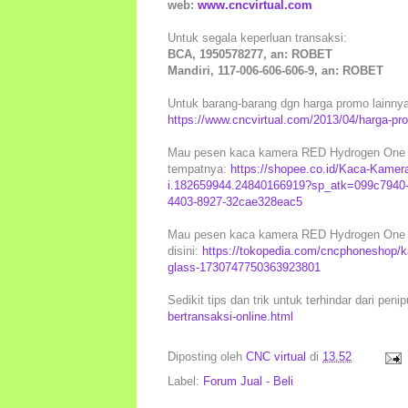
web:
www.cncvirtual.com
Untuk segala keperluan transaksi:
BCA, 1950578277, an: ROBET
Mandiri, 117-006-606-606-9, an: ROBET
Untuk barang-barang dgn harga promo lainnya, 
https://www.cncvirtual.com/2013/04/harga-pr
Mau pesen kaca kamera RED Hydrogen One in
tempatnya:
https://shopee.co.id/Kaca-Kame
i.182659944.24840166919?sp_atk=099c7940
4403-8927-32cae328eac5
Mau pesen kaca kamera RED Hydrogen One in
disini:
https://tokopedia.com/cncphoneshop/k
glass-1730747750363923801
Sedikit tips dan trik untuk terhindar dari peni
bertransaksi-online.html
Diposting oleh
CNC virtual
di
13.52
Label:
Forum Jual - Beli