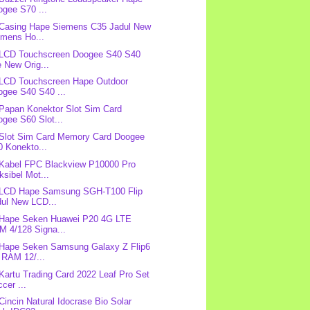
ogee S70 ...
 Casing Hape Siemens C35 Jadul New
emens Ho...
 LCD Touchscreen Doogee S40 S40
e New Orig...
 LCD Touchscreen Hape Outdoor
ogee S40 S40 ...
 Papan Konektor Slot Sim Card
gee S60 Slot...
 Slot Sim Card Memory Card Doogee
0 Konekto...
 Kabel FPC Blackview P10000 Pro
ksibel Mot...
 LCD Hape Samsung SGH-T100 Flip
dul New LCD...
 Hape Seken Huawei P20 4G LTE
M 4/128 Signa...
 Hape Seken Samsung Galaxy Z Flip6
 RAM 12/...
 Kartu Trading Card 2022 Leaf Pro Set
cer ...
 Cincin Natural Idocrase Bio Solar