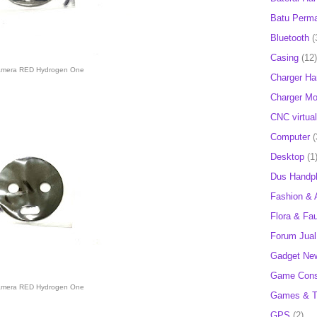
Batu Perm
Bluetooth
(
Casing
(12)
amera RED Hydrogen One
Charger H
Charger Mob
CNC virtual
Computer
(
Desktop
(1
Dus Handp
Fashion & 
Flora & Fa
Forum Jual 
Gadget Ne
Game Cons
amera RED Hydrogen One
Games & T
GPS
(2)