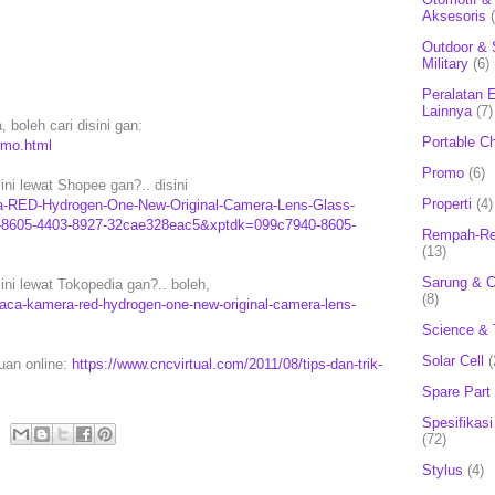
Aksesoris
Outdoor & 
Military
(6)
Peralatan E
Lainnya
(7)
boleh cari disini gan:
Portable C
omo.html
Promo
(6)
i lewat Shopee gan?.. disini
Properti
(4)
ra-RED-Hydrogen-One-New-Original-Camera-Lens-Glass-
-8605-4403-8927-32cae328eac5&xptdk=099c7940-8605-
Rempah-Re
(13)
Sarung & 
i lewat Tokopedia gan?.. boleh,
(8)
aca-kamera-red-hydrogen-one-new-original-camera-lens-
Science & 
Solar Cell
(
puan online:
https://www.cncvirtual.com/2011/08/tips-dan-trik-
Spare Part
Spesifikasi
(72)
Stylus
(4)