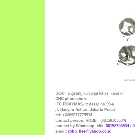
kaca k
Boleh langsung kunjungi lokasi kami di:
CNC phoneshop
ITC ROXYMAS, lt dasar no 99-a
jl. Hasyim Ashari, Jakarta Pusat
tel: +6289677775534
contact person: ROBET (08158305534)
contact by Whatsapp, klik:
08158305534
/
0
email:
robb_llee@yahoo.co.id