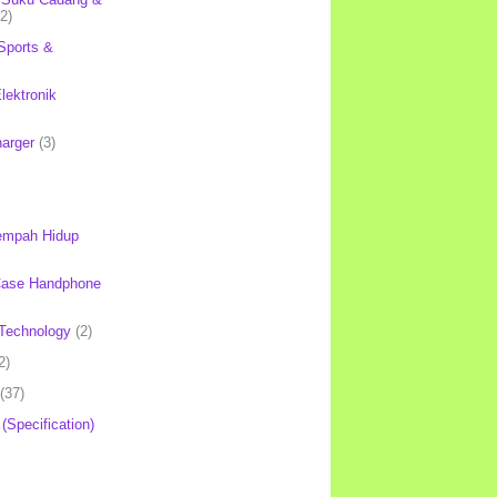
(2)
Sports &
lektronik
harger
(3)
mpah Hidup
Case Handphone
Technology
(2)
2)
(37)
 (Specification)