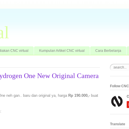
al
iakan CNC virtual
Kumpulan Artikel CNC virtual
Cara Berbelanja
ydrogen One New Original Camera
Follow CNC 
e neh gan.. baru dan original ya, harga
Rp 190.000,-
buat
:
Translate