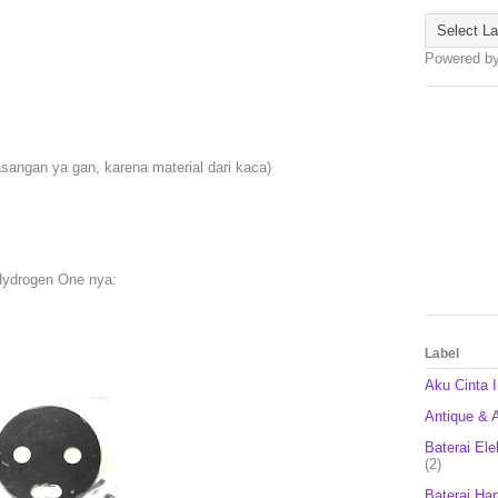
Powered b
asangan ya gan, karena material dari kaca)
Hydrogen One nya:
Label
Aku Cinta 
Antique & A
Baterai Ele
(2)
Baterai Ha