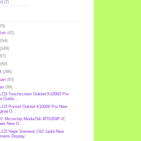
k)
(2)
70)
stus
(42)
(154)
(149)
(97)
l
(60)
et
(286)
uari
(83)
ari
(99)
 LCD Touchscreen Oukitel K10000 Pro
w Outdo...
 LCD Ponsel Oukitel K10000 Pro New
ginal O...
 IC Microchip MediaTek MT6359P IC
wer New O...
 LCD Hape Siemens C62 Jadul New
emens Display