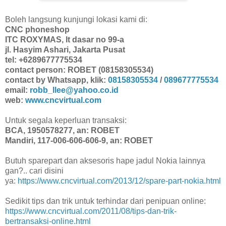
Boleh langsung kunjungi lokasi kami di:
CNC phoneshop
ITC ROXYMAS, lt dasar no 99-a
jl. Hasyim Ashari, Jakarta Pusat
tel: +6289677775534
contact person: ROBET (08158305534)
contact by Whatsapp, klik:
08158305534
/
089677775534
email:
robb_llee@yahoo.co.id
web:
www.cncvirtual.com
Untuk segala keperluan transaksi:
BCA, 1950578277, an: ROBET
Mandiri, 117-006-606-606-9, an: ROBET
Butuh sparepart dan aksesoris hape jadul Nokia lainnya
gan?.. cari disini
ya:
https://www.cncvirtual.com/2013/12/spare-part-nokia.html
Sedikit tips dan trik untuk terhindar dari penipuan online:
https://www.cncvirtual.com/2011/08/tips-dan-trik-
bertransaksi-online.html