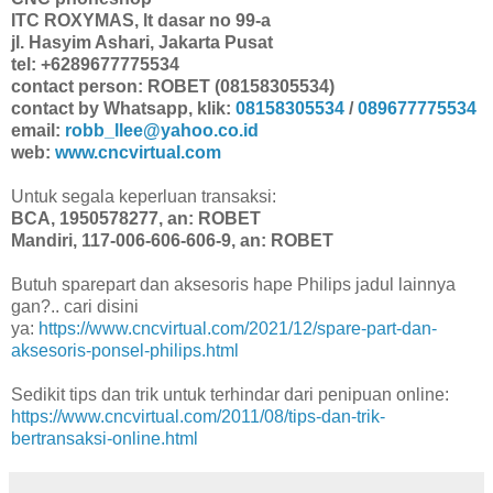
ITC ROXYMAS, lt dasar no 99-a
jl. Hasyim Ashari, Jakarta Pusat
tel: +6289677775534
contact person: ROBET (08158305534)
contact by Whatsapp, klik:
08158305534
/
089677775534
email:
robb_llee@yahoo.co.id
web:
www.cncvirtual.com
Untuk segala keperluan transaksi:
BCA, 1950578277, an: ROBET
Mandiri, 117-006-606-606-9, an: ROBET
Butuh sparepart dan aksesoris hape Philips jadul lainnya
gan?.. cari disini
ya:
https://www.cncvirtual.com/2021/12/spare-part-dan-
aksesoris-ponsel-philips.html
Sedikit tips dan trik untuk terhindar dari penipuan online:
https://www.cncvirtual.com/2011/08/tips-dan-trik-
bertransaksi-online.html