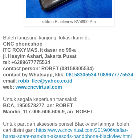
silikon Blackview BV4900 Pro
Boleh langsung kunjungi lokasi kami di:
CNC phoneshop
ITC ROXYMAS, lt dasar no 99-a
jl. Hasyim Ashari, Jakarta Pusat
tel: +6289677775534
contact person: ROBET (08158305534)
contact by Whatsapp, klik:
08158305534
/
089677775534
email:
robb_llee@yahoo.co.id
web:
www.cncvirtual.com
Untuk segala keperluan transaksi:
BCA, 1950578277, an: ROBET
Mandiri, 117-006-606-606-9, an: ROBET
Untuk part dan aksesoris ponsel Blackview lainnya, boleh
cari disini gan:
https://www.cncvirtual.com/2019/06/daftar-
harga-spare-part-dan-aksesoris-handphone-blackview.html