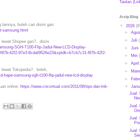
Tautan (Lin
Arsip Blog
ainnya, boleh cari disini gan:
▼
2026
(9
rt-samsung.html
►
Agu
►
Juli
ewat Shopee gan?.. disini
Samsung-SGH-T100-Flip-Jadul-New-LCD-Display-
►
Juni
f87b-42f2-97e3-8cdaf9526e23&xptdk=b7cb7c31-f87b-42f2-
►
Mei
►
Apri
lewat Tokopedia?.. boleh,
►
Mar
d-hape-samsung-sgh-t100-flip-jadul-new-lcd-display
►
Febr
puan online:
https://www.cncvirtual.com/2011/08/tips-dan-trik-
▼
Janu
Jual:
Ne
Jual:
Ori
Jual:
Po
Jual:
Si