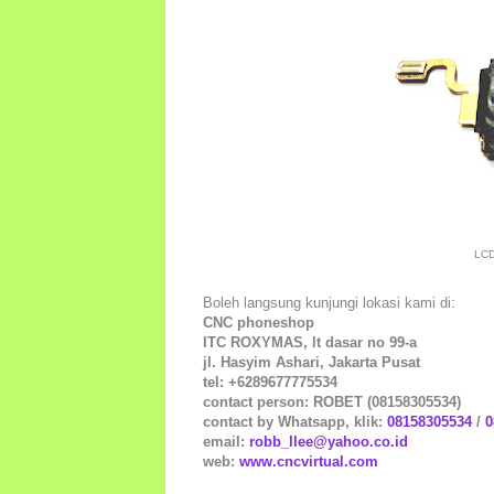
LCD
Boleh langsung kunjungi lokasi kami di:
CNC phoneshop
ITC ROXYMAS, lt dasar no 99-a
jl. Hasyim Ashari, Jakarta Pusat
tel: +6289677775534
contact person: ROBET (08158305534)
contact by Whatsapp, klik:
08158305534
/
0
email:
robb_llee@yahoo.co.id
web:
www.cncvirtual.com