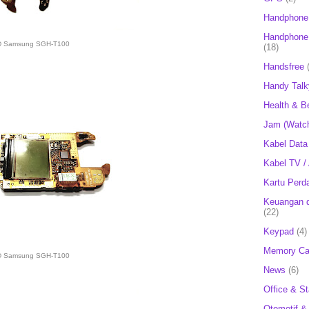
Handphone
Handphone 
 Samsung SGH-T100
(18)
Handsfree
Handy Talk
Health & B
Jam (Watc
Kabel Data
Kabel TV /
Kartu Perd
Keuangan d
(22)
Keypad
(4)
Memory Ca
 Samsung SGH-T100
News
(6)
Office & St
Otomotif &