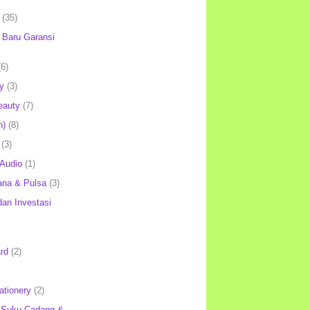
(35)
Baru Garansi
(6)
y
(3)
eauty
(7)
h)
(8)
(3)
 Audio
(1)
ana & Pulsa
(3)
an Investasi
rd
(2)
ationery
(2)
 Suku Cadang &