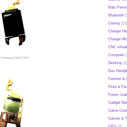
Batu Perm
Bluetooth
(
Casing
(12)
Charger H
Charger Mob
CNC virtual
Computer
(
 Samsung SGH-T100
Desktop
(1
Dus Handp
Fashion & 
Flora & Fa
Forum Jual 
Gadget Ne
Game Cons
Games & T
GPS
(2)