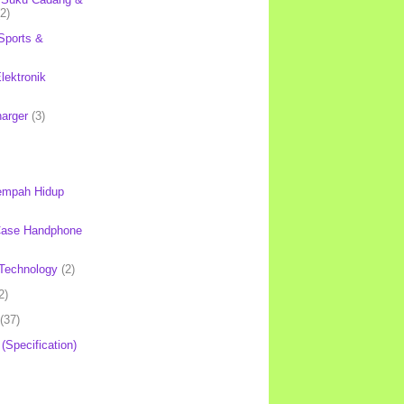
(2)
Sports &
lektronik
harger
(3)
mpah Hidup
Case Handphone
Technology
(2)
2)
(37)
 (Specification)