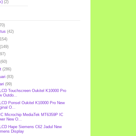
k)
(2)
70)
stus
(42)
(154)
(149)
(97)
l
(60)
et
(286)
uari
(83)
ari
(99)
 LCD Touchscreen Oukitel K10000 Pro
w Outdo...
 LCD Ponsel Oukitel K10000 Pro New
ginal O...
 IC Microchip MediaTek MT6359P IC
wer New O...
 LCD Hape Siemens C62 Jadul New
emens Display