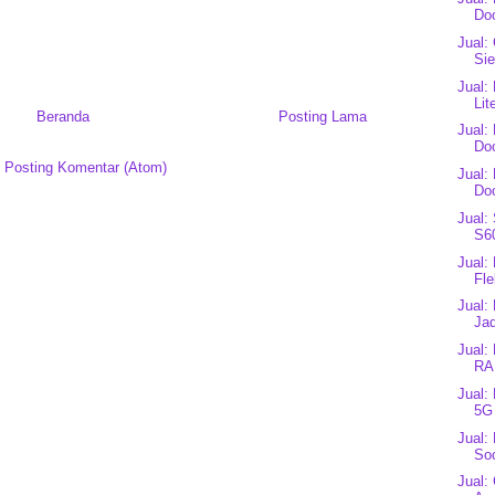
Do
Jual:
Si
Jual:
Lit
Beranda
Posting Lama
Jual:
Do
:
Posting Komentar (Atom)
Jual:
Doo
Jual:
S6
Jual:
Fle
Jual:
Ja
Jual:
RA
Jual:
5G
Jual:
Soc
Jual: