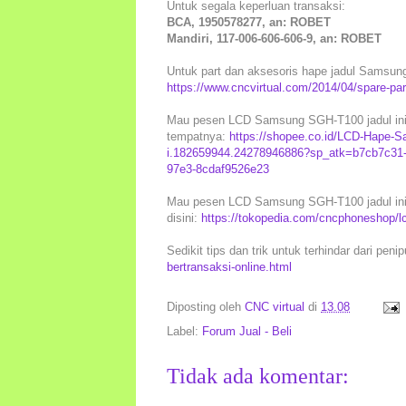
Untuk segala keperluan transaksi:
BCA, 1950578277, an: ROBET
Mandiri, 117-006-606-606-9, an: ROBET
Untuk part dan aksesoris hape jadul Samsung l
https://www.cncvirtual.com/2014/04/spare-pa
Mau pesen LCD Samsung SGH-T100 jadul ini l
tempatnya:
https://shopee.co.id/LCD-Hape-
i.182659944.24278946886?sp_atk=b7cb7c31-
97e3-8cdaf9526e23
Mau pesen LCD Samsung SGH-T100 jadul ini 
disini:
https://tokopedia.com/cncphoneshop/lc
Sedikit tips dan trik untuk terhindar dari peni
bertransaksi-online.html
Diposting oleh
CNC virtual
di
13.08
Label:
Forum Jual - Beli
Tidak ada komentar: