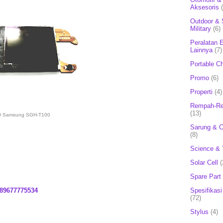
Aksesoris
Outdoor & 
Military
(6)
Peralatan E
Lainnya
(7)
Portable C
Promo
(6)
Properti
(4)
Rempah-Re
(13)
 Samsung SGH-T100
Sarung & 
(8)
Science & 
Solar Cell
(
Spare Part
Spesifikasi
89677775534
(72)
Stylus
(4)