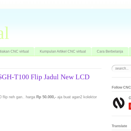
al
iakan CNC virtual
Kumpulan Artikel CNC virtual
Cara Berbelanja
SGH-T100 Flip Jadul New LCD
Follow CNC 
flip neh gan.. harga
Rp 50.000,-
aja buat agan2 kolektor
Translate