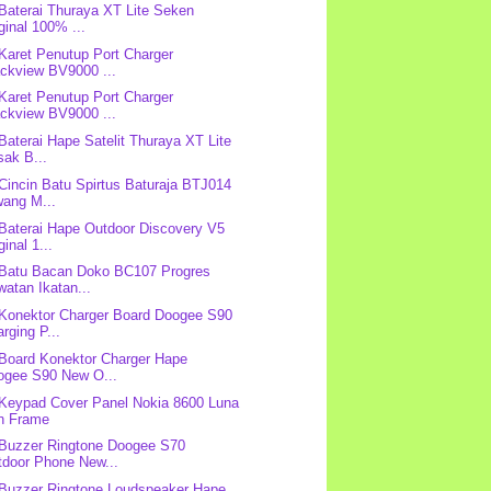
 Baterai Thuraya XT Lite Seken
ginal 100% ...
 Karet Penutup Port Charger
ackview BV9000 ...
 Karet Penutup Port Charger
ackview BV9000 ...
 Baterai Hape Satelit Thuraya XT Lite
sak B...
 Cincin Batu Spirtus Baturaja BTJ014
wang M...
 Baterai Hape Outdoor Discovery V5
ginal 1...
 Batu Bacan Doko BC107 Progres
atan Ikatan...
 Konektor Charger Board Doogee S90
rging P...
 Board Konektor Charger Hape
ogee S90 New O...
 Keypad Cover Panel Nokia 8600 Luna
n Frame
 Buzzer Ringtone Doogee S70
tdoor Phone New...
 Buzzer Ringtone Loudspeaker Hape