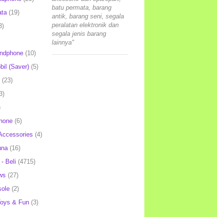
batu permata, barang
ata
(19)
antik, barang seni, segala
peralatan elektronik dan
3)
segala jenis barang
lainnya"
andphone
(10)
il (Saver)
(5)
(23)
3)
)
hone
(6)
Accessories
(4)
una
(16)
- Beli
(4715)
ws
(27)
ole
(2)
oys & Fun
(3)