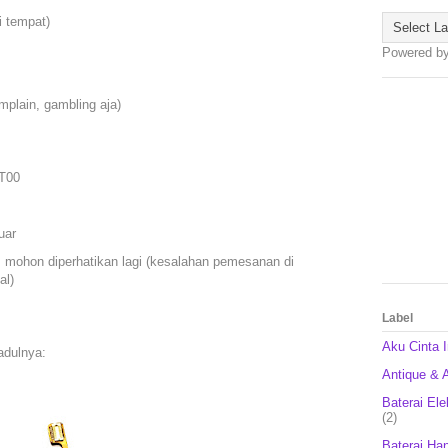
i tempat)
Powered b
mplain, gambling aja)
T00
uar
n, mohon diperhatikan lagi (kesalahan pemesanan di
al)
Label
Aku Cinta 
adulnya:
Antique & A
Baterai Ele
(2)
Baterai Ha