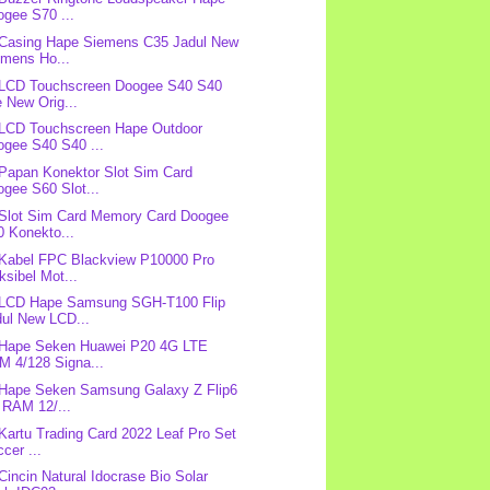
ogee S70 ...
 Casing Hape Siemens C35 Jadul New
emens Ho...
 LCD Touchscreen Doogee S40 S40
e New Orig...
 LCD Touchscreen Hape Outdoor
ogee S40 S40 ...
 Papan Konektor Slot Sim Card
gee S60 Slot...
 Slot Sim Card Memory Card Doogee
0 Konekto...
 Kabel FPC Blackview P10000 Pro
ksibel Mot...
 LCD Hape Samsung SGH-T100 Flip
dul New LCD...
 Hape Seken Huawei P20 4G LTE
M 4/128 Signa...
 Hape Seken Samsung Galaxy Z Flip6
 RAM 12/...
 Kartu Trading Card 2022 Leaf Pro Set
cer ...
 Cincin Natural Idocrase Bio Solar