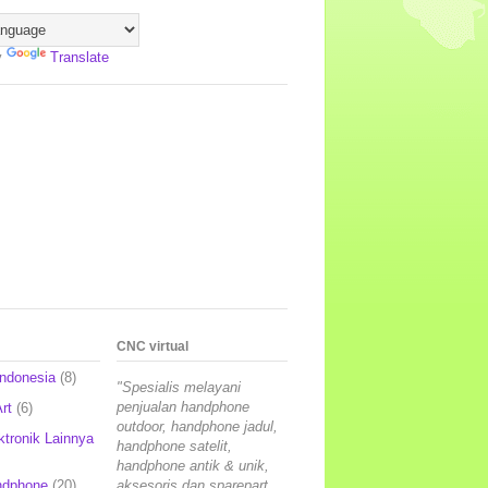
y
Translate
CNC virtual
Indonesia
(8)
"Spesialis melayani
penjualan handphone
rt
(6)
outdoor, handphone jadul,
ktronik Lainnya
handphone satelit,
handphone antik & unik,
ndphone
(20)
aksesoris dan sparepart,