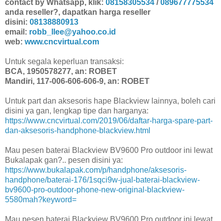
contact by Whatsapp, klik:
08158305534
/
089677775534
anda reseller?, dapatkan harga reseller
disini:
08138880913
email:
robb_llee@yahoo.co.id
web:
www.cncvirtual.com
Untuk segala keperluan transaksi:
BCA, 1950578277, an: ROBET
Mandiri, 117-006-606-606-9, an: ROBET
Untuk part dan aksesoris hape Blackview lainnya, boleh cari
disini ya gan, lengkap tipe dan harganya:
https://www.cncvirtual.com/2019/06/daftar-harga-spare-part-
dan-aksesoris-handphone-blackview.html
Mau pesen baterai Blackview BV9600 Pro outdoor ini lewat
Bukalapak gan?.. pesen disini ya:
https://www.bukalapak.com/p/handphone/aksesoris-
handphone/baterai-176/1sqci9w-jual-baterai-blackview-
bv9600-pro-outdoor-phone-new-original-blackview-
5580mah?keyword=
Mau pesen baterai Blackview BV9600 Pro outdoor ini lewat