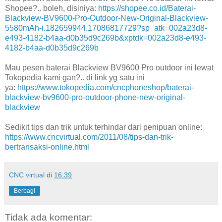
Shopee?.. boleh, disiniya:
https://shopee.co.id/Baterai-
Blackview-BV9600-Pro-Outdoor-New-Original-Blackview-
5580mAh-i.182659944.17086817729?sp_atk=002a23d8-
e493-4182-b4aa-d0b35d9c269b&xptdk=002a23d8-e493-
4182-b4aa-d0b35d9c269b
Mau pesen baterai Blackview BV9600 Pro outdoor ini lewat
Tokopedia kami gan?.. di link yg satu ini
ya:
https://www.tokopedia.com/cncphoneshop/baterai-
blackview-bv9600-pro-outdoor-phone-new-original-
blackview
Sedikit tips dan trik untuk terhindar dari penipuan online:
https://www.cncvirtual.com/2011/08/tips-dan-trik-
bertransaksi-online.html
CNC virtual
di
16.39
Berbagi
Tidak ada komentar: