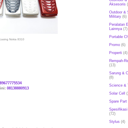
Aksesoris
Outdoor & 
Military
(6)
Peralatan E
Lainnya
(7)
Portable C
casing Nokia 8310
Promo
(6)
Properti
(4)
Rempah-Re
(13)
Sarung & 
(8)
89677775534
Science & 
ini:
08138880913
Solar Cell
(
Spare Part
Spesifikasi
(72)
Stylus
(4)