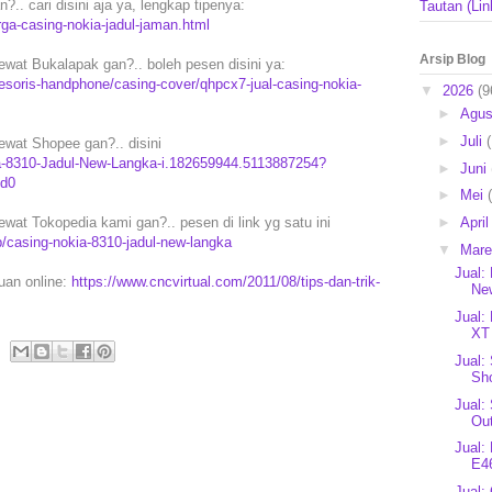
?.. cari disini aja ya, lengkap tipenya:
Tautan (Lin
rga-casing-nokia-jadul-jaman.html
Arsip Blog
ewat Bukalapak gan?.. boleh pesen disini ya:
soris-handphone/casing-cover/qhpcx7-jual-casing-nokia-
▼
2026
(9
►
Agu
►
Juli
ewat Shopee gan?.. disini
ia-8310-Jadul-New-Langka-i.182659944.5113887254?
►
Juni
2d0
►
Mei
ewat Tokopedia kami gan?.. pesen di link yg satu ini
►
Apri
/casing-nokia-8310-jadul-new-langka
▼
Mar
Jual:
puan online:
https://www.cncvirtual.com/2011/08/tips-dan-trik-
New
Jual:
XT 
Jual:
Sho
Jual:
Ou
Jual:
E46
Jual: