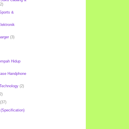
(2)
Sports &
lektronik
harger
(3)
mpah Hidup
Case Handphone
Technology
(2)
2)
(37)
 (Specification)