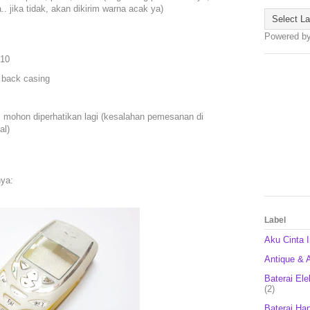
. jika tidak, akan dikirim warna acak ya)
Powered b
310
 back casing
n, mohon diperhatikan lagi (kesalahan pemesanan di
al)
nya:
Label
Aku Cinta 
Antique & A
Baterai Ele
(2)
Baterai Ha