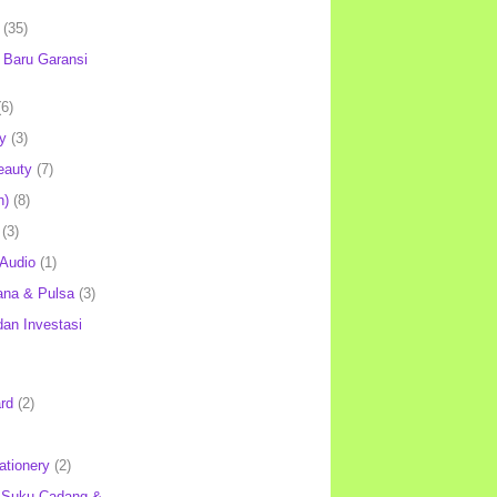
(35)
Baru Garansi
(6)
y
(3)
eauty
(7)
h)
(8)
(3)
 Audio
(1)
ana & Pulsa
(3)
an Investasi
rd
(2)
ationery
(2)
 Suku Cadang &