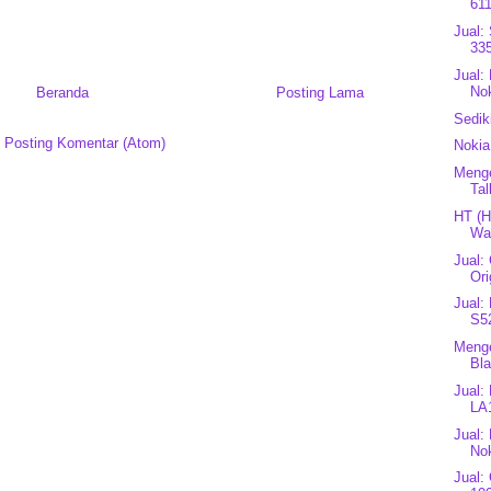
611
Jual:
335
Jual:
Nok
Beranda
Posting Lama
Sedik
:
Posting Komentar (Atom)
Nokia
Menge
Tal
HT (H
Wat
Jual:
Ori
Jual:
S5
Menge
Bla
Jual:
LA
Jual:
Nok
Jual: