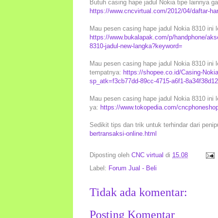
Butuh casing hape jadul Nokia tipe lainnya gan
https://www.cncvirtual.com/2012/04/daftar-ha
Mau pesen casing hape jadul Nokia 8310 ini l
https://www.bukalapak.com/p/handphone/akse
8310-jadul-new-langka?keyword=
Mau pesen casing hape jadul Nokia 8310 ini l
tempatnya:
https://shopee.co.id/Casing-Nok
sp_atk=f3cb77dd-89cc-4715-a6f1-8a34f38d1
Mau pesen casing hape jadul Nokia 8310 ini l
ya:
https://www.tokopedia.com/cncphoneshop
Sedikit tips dan trik untuk terhindar dari peni
bertransaksi-online.html
Diposting oleh
CNC virtual
di
15.08
Label:
Forum Jual - Beli
Tidak ada komentar:
Posting Komentar