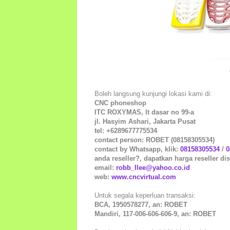
Boleh langsung kunjungi lokasi kami di:
CNC phoneshop
ITC ROXYMAS, lt dasar no 99-a
jl. Hasyim Ashari, Jakarta Pusat
tel: +6289677775534
contact person: ROBET (08158305534)
contact by Whatsapp, klik:
08158305534
/
0
anda reseller?, dapatkan harga reseller dis
email:
robb_llee@yahoo.co.id
web:
www.cncvirtual.com
Untuk segala keperluan transaksi:
BCA, 1950578277, an: ROBET
Mandiri, 117-006-606-606-9, an: ROBET