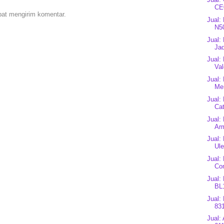
CE0
pat mengirim komentar.
Jual:
N5
Jual:
Jad
Jual:
Val
Jual:
Mer
Jual:
Cat
Jual:
Arm
Jual:
Ule
Jual:
Co
Jual: 
BL1
Jual:
83
Jual: