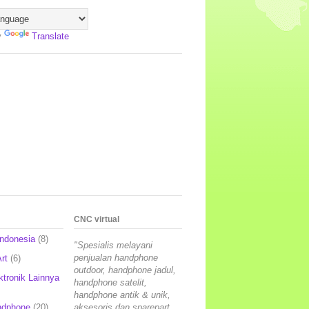
y
Translate
CNC virtual
Indonesia
(8)
"Spesialis melayani
penjualan handphone
rt
(6)
outdoor, handphone jadul,
ktronik Lainnya
handphone satelit,
handphone antik & unik,
ndphone
(20)
aksesoris dan sparepart,