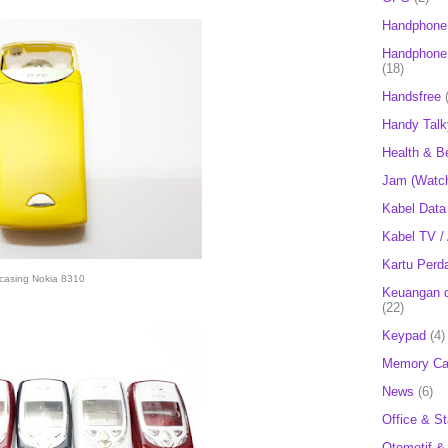
Handphone
Handphone 
(18)
Handsfree
Handy Talk
Health & B
Jam (Watc
Kabel Data
Kabel TV /
Kartu Perd
casing Nokia 8310
Keuangan d
(22)
Keypad
(4)
Memory Ca
News
(6)
Office & St
Otomotif &