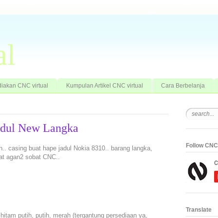
al
iakan CNC virtual
Kumpulan Artikel CNC virtual
Cara Berbelanja
Jadul New Langka
Follow CNC 
n.. casing buat hape jadul Nokia 8310.. barang langka,
at agan2 sobat CNC..
Translate
 hitam putih, putih, merah (tergantung persediaan ya,