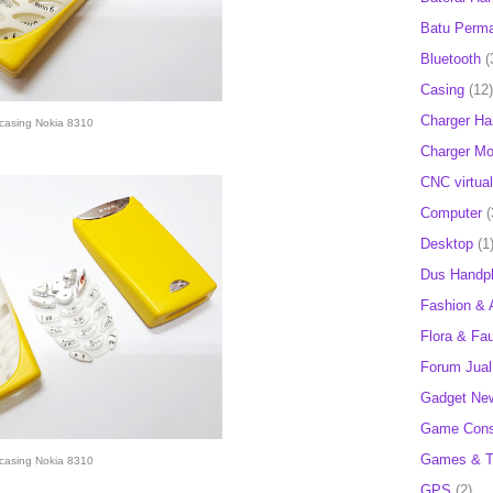
Batu Perm
Bluetooth
(
Casing
(12)
Charger H
casing Nokia 8310
Charger Mob
CNC virtual
Computer
(
Desktop
(1
Dus Handp
Fashion & 
Flora & Fa
Forum Jual 
Gadget Ne
Game Cons
Games & T
casing Nokia 8310
GPS
(2)