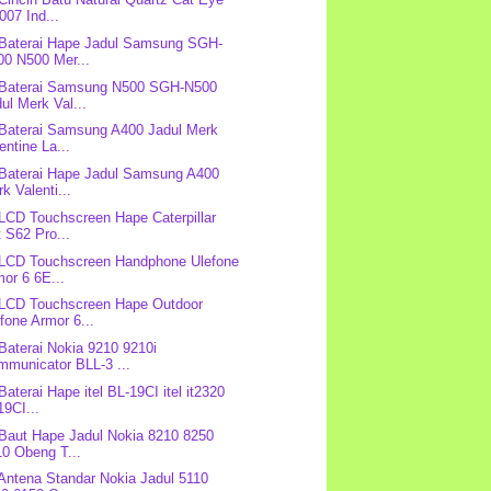
07 Ind...
 Baterai Hape Jadul Samsung SGH-
00 N500 Mer...
 Baterai Samsung N500 SGH-N500
ul Merk Val...
 Baterai Samsung A400 Jadul Merk
entine La...
 Baterai Hape Jadul Samsung A400
k Valenti...
 LCD Touchscreen Hape Caterpillar
 S62 Pro...
 LCD Touchscreen Handphone Ulefone
or 6 6E...
 LCD Touchscreen Hape Outdoor
fone Armor 6...
 Baterai Nokia 9210 9210i
mmunicator BLL-3 ...
Baterai Hape itel BL-19CI itel it2320
9CI...
 Baut Hape Jadul Nokia 8210 8250
10 Obeng T...
 Antena Standar Nokia Jadul 5110