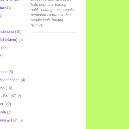
batu permata, barang
ata
(19)
antik, barang seni, segala
peralatan elektronik dan
3)
segala jenis barang
lainnya"
andphone
(10)
il (Saver)
(5)
(23)
3)
)
hone
(6)
Accessories
(4)
una
(16)
- Beli
(4712)
ws
(27)
ole
(2)
oys & Fun
(3)