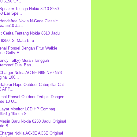
0 6150 Or...
 Speaker Telinga Nokia 8210 8250
0 Ear Spe...
 Handsfree Nokia N-Gage Classic
ia 5510 Ja...
it Cerita Tentang Nokia 8310 Jadul
 8250, Si Mata Biru
nal Ponsel Dengan Fitur Walkie
kie Gofly E...
andy Talky) Murah Tangguh
erproof Dual Ban...
 Charger Nokia AC-5E N95 N70 N73
ginal 100...
 Baterai Hape Outdoor Caterpillar Cat
2 APP...
nal Ponsel Outdoor Tertipis Doogee
de 10 U...
 Layar Monitor LCD HP Compaq
1951g 19inch S...
 Mesin Baru Nokia 8250 Jadul Original
ia B...
 Charger Nokia AC-3E AC3E Original