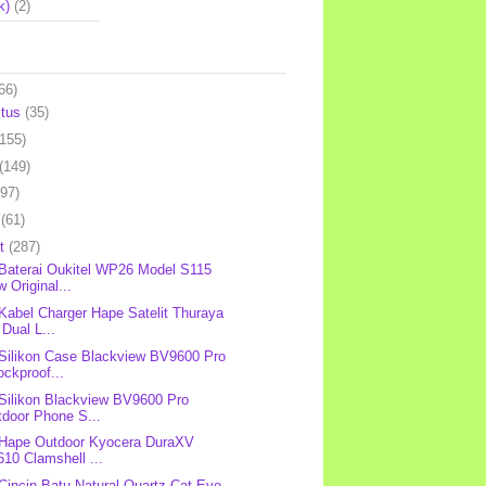
k)
(2)
66)
stus
(35)
(155)
(149)
(97)
l
(61)
et
(287)
 Baterai Oukitel WP26 Model S115
 Original...
 Kabel Charger Hape Satelit Thuraya
Dual L...
 Silikon Case Blackview BV9600 Pro
ckproof...
 Silikon Blackview BV9600 Pro
tdoor Phone S...
 Hape Outdoor Kyocera DuraXV
10 Clamshell ...
 Cincin Batu Natural Quartz Cat Eye