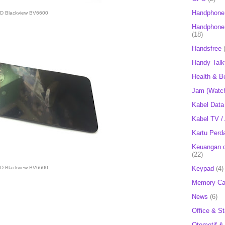
Handphone
D Blackview BV6600
Handphone 
(18)
Handsfree
Handy Talk
Health & B
Jam (Watc
Kabel Data
Kabel TV /
Kartu Perd
Keuangan d
(22)
D Blackview BV6600
Keypad
(4)
Memory Ca
News
(6)
Office & St
Otomotif &