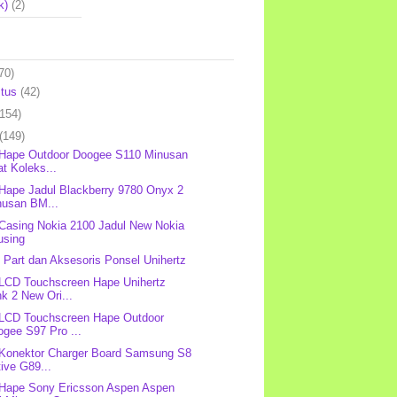
k)
(2)
70)
stus
(42)
(154)
(149)
 Hape Outdoor Doogee S110 Minusan
t Koleks...
 Hape Jadul Blackberry 9780 Onyx 2
nusan BM...
 Casing Nokia 2100 Jadul New Nokia
using
 Part dan Aksesoris Ponsel Unihertz
 LCD Touchscreen Hape Unihertz
k 2 New Ori...
 LCD Touchscreen Hape Outdoor
gee S97 Pro ...
 Konektor Charger Board Samsung S8
ive G89...
 Hape Sony Ericsson Aspen Aspen