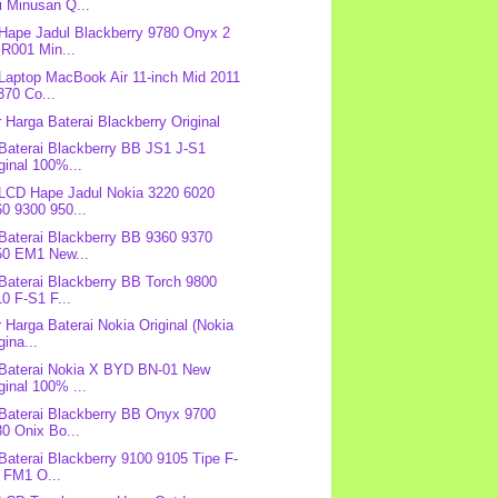
i Minusan Q...
 Hape Jadul Blackberry 9780 Onyx 2
R001 Min...
 Laptop MacBook Air 11-inch Mid 2011
370 Co...
r Harga Baterai Blackberry Original
 Baterai Blackberry BB JS1 J-S1
ginal 100%...
 LCD Hape Jadul Nokia 3220 6020
0 9300 950...
 Baterai Blackberry BB 9360 9370
50 EM1 New...
 Baterai Blackberry BB Torch 9800
0 F-S1 F...
r Harga Baterai Nokia Original (Nokia
gina...
 Baterai Nokia X BYD BN-01 New
ginal 100% ...
 Baterai Blackberry BB Onyx 9700
0 Onix Bo...
 Baterai Blackberry 9100 9105 Tipe F-
 FM1 O...