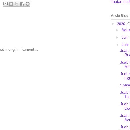
Tautan (Lin
Arsip Blog
▼
2026
(9
►
Agu
►
Juli
▼
Juni
pat mengirim komentar.
Jual:
Bua
Jual:
Mi
Jual:
Ho
Spare
Jual:
Tan
Jual:
Doo
Jual:
Act
Jual: