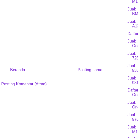
M1
Jual:
BM
Jual:
A1
Dafta
Jual:
Ori
Jual:
726
Jual:
Beranda
Posting Lama
93
Jual:
981
:
Posting Komentar (Atom)
Dafta
Ori
Jual:
Ori
Jual:
978
Jual:
M1