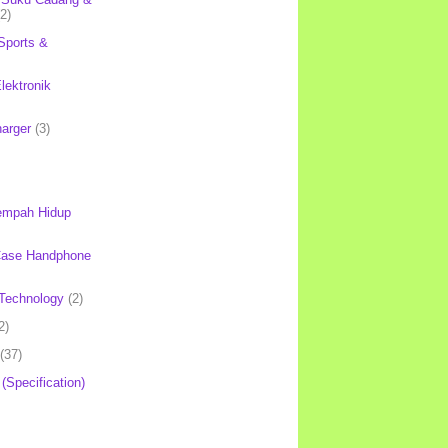
(2)
Sports &
lektronik
harger
(3)
mpah Hidup
Case Handphone
Technology
(2)
2)
(37)
 (Specification)