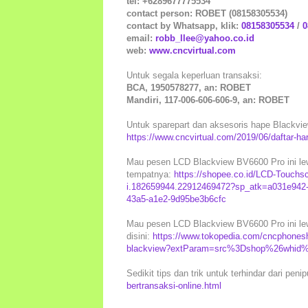
tel: +6289677775534
contact person: ROBET (08158305534)
contact by Whatsapp, klik:
08158305534
/
0
email:
robb_llee@yahoo.co.id
web:
www.cncvirtual.com
Untuk segala keperluan transaksi:
BCA, 1950578277, an: ROBET
Mandiri, 117-006-606-606-9, an: ROBET
Untuk sparepart dan aksesoris hape Blackview 
https://www.cncvirtual.com/2019/06/daftar-ha
Mau pesen LCD Blackview BV6600 Pro ini lew
tempatnya:
https://shopee.co.id/LCD-Touchs
i.182659944.22912469472?sp_atk=a031e942
43a5-a1e2-9d95be3b6cfc
Mau pesen LCD Blackview BV6600 Pro ini lew
disini:
https://www.tokopedia.com/cncphonesh
blackview?extParam=src%3Dshop%26whid%3
Sedikit tips dan trik untuk terhindar dari peni
bertransaksi-online.html