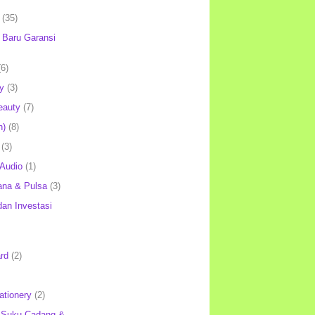
(35)
Baru Garansi
(6)
y
(3)
eauty
(7)
h)
(8)
(3)
 Audio
(1)
ana & Pulsa
(3)
an Investasi
rd
(2)
ationery
(2)
 Suku Cadang &