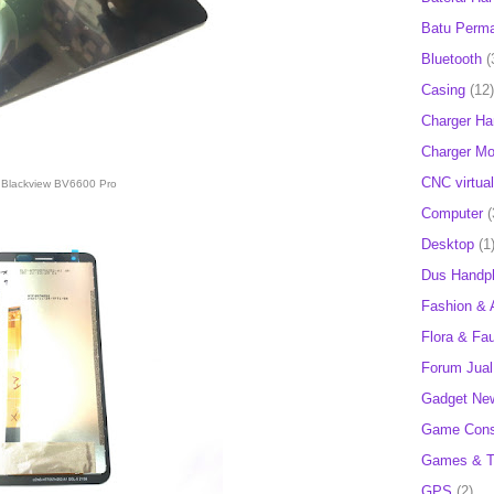
Batu Perm
Bluetooth
(
Casing
(12)
Charger H
Charger Mob
CNC virtual
Blackview BV6600 Pro
Computer
(
Desktop
(1
Dus Handp
Fashion & 
Flora & Fa
Forum Jual 
Gadget Ne
Game Cons
Games & T
GPS
(2)