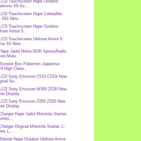
 LCD Touchscreen Hape Outdoor
drover X8 Xe...
 LCD Touchscreen Hape Caterpillar
t S61 New...
 LCD Touchscreen Hape Outdoor
fone Armor 5...
 LCD Touchscreen Ulefone Armor 5
mor 5S New...
 Hape Jadul Nokia 5030 XpressRadio
ken Mulu...
 Booster Box Pokemon Japanese
4 High Class...
 LCD Sony Ericsson C510 C510i New
ginal So...
 LCD Sony Ericsson W300 Z530 New
ner Display
 LCD Sony Ericsson Z250 Z320 New
ner Display
 Charger Hape Jadul Motorola Startac
eries...
 Charger Original Motorola Startac L-
ies L...
 Baterai Hape Outdoor Ulefone Armor