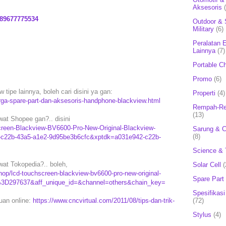
Aksesoris
89677775534
Outdoor & 
Military
(6)
Peralatan E
Lainnya
(7)
Portable C
Promo
(6)
tipe lainnya, boleh cari disini ya gan:
Properti
(4)
rga-spare-part-dan-aksesoris-handphone-blackview.html
Rempah-Re
(13)
at Shopee gan?.. disini
creen-Blackview-BV6600-Pro-New-Original-Blackview-
Sarung & 
(8)
-c22b-43a5-a1e2-9d95be3b6cfc&xptdk=a031e942-c22b-
Science & 
at Tokopedia?.. boleh,
Solar Cell
(
op/lcd-touchscreen-blackview-bv6600-pro-new-original-
Spare Part
D297637&aff_unique_id=&channel=others&chain_key=
Spesifikasi
(72)
puan online:
https://www.cncvirtual.com/2011/08/tips-dan-trik-
Stylus
(4)