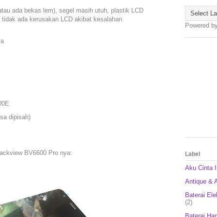
atau ada bekas lem), segel masih utuh, plastik LCD
k, tidak ada kerusakan LCD akibat kesalahan
Powered b
ya
00E
sa dipisah)
lackview BV6600 Pro nya:
Label
Aku Cinta 
Antique & A
Baterai Ele
(2)
Baterai Ha