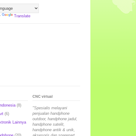
y
Translate
CNC virtual
Indonesia
(8)
"Spesialis melayani
penjualan handphone
rt
(6)
outdoor, handphone jadul,
ktronik Lainnya
handphone satelit,
handphone antik & unik,
ndphone
(20)
aksesoris dan sparepart,