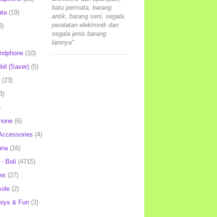
batu permata, barang
ata
(19)
antik, barang seni, segala
peralatan elektronik dan
3)
segala jenis barang
lainnya"
andphone
(10)
il (Saver)
(5)
(23)
3)
)
hone
(6)
Accessories
(4)
una
(16)
- Beli
(4715)
ws
(27)
ole
(2)
oys & Fun
(3)