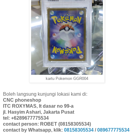
kartu Pokemon GGR004
Boleh langsung kunjungi lokasi kami di:
CNC phoneshop
ITC ROXYMAS, lt dasar no 99-a
jl. Hasyim Ashari, Jakarta Pusat
tel: +6289677775534
contact person: ROBET (08158305534)
contact by Whatsapp, klik:
08158305534
/
089677775534