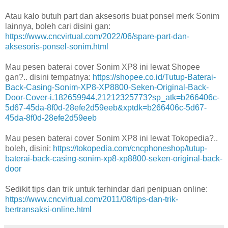
Atau kalo butuh part dan aksesoris buat ponsel merk Sonim
lainnya, boleh cari disini gan:
https://www.cncvirtual.com/2022/06/spare-part-dan-
aksesoris-ponsel-sonim.html
Mau pesen baterai cover Sonim XP8 ini lewat Shopee
gan?.. disini tempatnya:
https://shopee.co.id/Tutup-Baterai-
Back-Casing-Sonim-XP8-XP8800-Seken-Original-Back-
Door-Cover-i.182659944.21212325773?sp_atk=b266406c-
5d67-45da-8f0d-28efe2d59eeb&xptdk=b266406c-5d67-
45da-8f0d-28efe2d59eeb
Mau pesen baterai cover Sonim XP8 ini lewat Tokopedia?..
boleh, disini:
https://tokopedia.com/cncphoneshop/tutup-
baterai-back-casing-sonim-xp8-xp8800-seken-original-back-
door
Sedikit tips dan trik untuk terhindar dari penipuan online:
https://www.cncvirtual.com/2011/08/tips-dan-trik-
bertransaksi-online.html