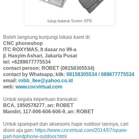
tutup baterai Sonim XP8
Boleh langsung kunjungi lokasi kami di:
CNC phoneshop
ITC ROXYMAS, lt dasar no 99-a
jl. Hasyim Ashari, Jakarta Pusat
tel: +6289677775534
contact person: ROBET (08158305534)
contact by Whatsapp, klik:
08158305534
/
089677775534
email:
robb_llee@yahoo.co.id
web:
www.cncvirtual.com
Untuk segala keperluan transaksi:
BCA, 1950578277, an: ROBET
Mandiri, 117-006-606-606-9, an: ROBET
Untuk sparepart dan aksesoris hape outdoor lainnya, cari
disini aja gan:
https://www.cncvirtual.com/2014/07/spare-
part-handphone-outdoor.html