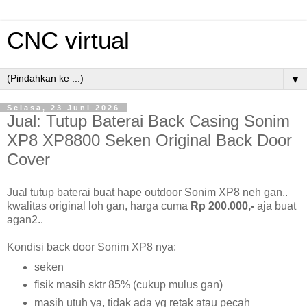
CNC virtual
▼
Selasa, 23 Juni 2026
Jual: Tutup Baterai Back Casing Sonim
XP8 XP8800 Seken Original Back Door
Cover
Jual tutup baterai buat hape outdoor Sonim XP8 neh gan..
kwalitas original loh gan, harga cuma
Rp 200.000,-
aja buat
agan2..
Kondisi back door Sonim XP8 nya:
seken
fisik masih sktr 85% (cukup mulus gan)
masih utuh ya, tidak ada yg retak atau pecah