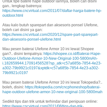
Untuk tipe batere hape outdoor lainnya, boleh cari disini
gan.. lengkap batrenya:
https://www.cncvirtual.com/2011/07/daftar-harga-batere-hp-
outdoor.html
Atau kalo butuh sparepart dan aksesoris ponsel Ulefone,
boleh cari disini ya gan:
https://www.cncvirtual.com/2020/12/spare-part-sparepart-
dan-aksesoris-ponsel-ulefone.html
Mau pesen baterai Ulefone Armor 10 ini lewat Shopee
gan?.. disini tempatnya:
https://shopee.co.id/Baterai-Hape-
Outdoor-Ulefone-Armor-10-New-Original-100-5800mAh-
i.182659944.17091456528?sp_atk=c57a685b-7854-4e23-
a302-79b9921c0197&xptdk=c57a685b-7854-4e23-a302-
79b9921c0197
Mau pesen baterai Ulefone Armor 10 ini lewat Tokopedia?..
boleh, disini:
https://tokopedia.com/cncphoneshop/baterai-
hape-outdoor-ulefone-armor-10-new-original-100-5800mah
Sedikit tips dan trik untuk terhindar dari penipuan online:
https://www.cncvirtual.com/2011/08/tips-dan-trik-