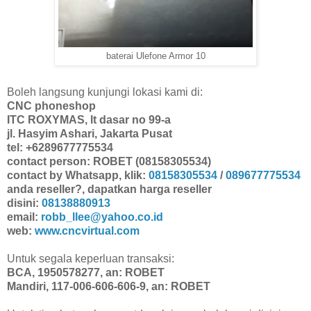
baterai Ulefone Armor 10
Boleh langsung kunjungi lokasi kami di:
CNC phoneshop
ITC ROXYMAS, lt dasar no 99-a
jl. Hasyim Ashari, Jakarta Pusat
tel: +6289677775534
contact person: ROBET (08158305534)
contact by Whatsapp, klik:
08158305534
/
089677775534
anda reseller?, dapatkan harga reseller
disini:
08138880913
email:
robb_llee@yahoo.co.id
web:
www.cncvirtual.com
Untuk segala keperluan transaksi:
BCA, 1950578277, an: ROBET
Mandiri, 117-006-606-606-9, an: ROBET