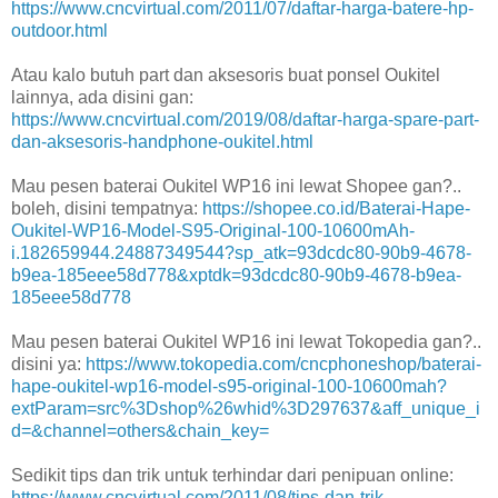
https://www.cncvirtual.com/2011/07/daftar-harga-batere-hp-
outdoor.html
Atau kalo butuh part dan aksesoris buat ponsel Oukitel
lainnya, ada disini gan:
https://www.cncvirtual.com/2019/08/daftar-harga-spare-part-
dan-aksesoris-handphone-oukitel.html
Mau pesen baterai Oukitel WP16 ini lewat Shopee gan?..
boleh, disini tempatnya:
https://shopee.co.id/Baterai-Hape-
Oukitel-WP16-Model-S95-Original-100-10600mAh-
i.182659944.24887349544?sp_atk=93dcdc80-90b9-4678-
b9ea-185eee58d778&xptdk=93dcdc80-90b9-4678-b9ea-
185eee58d778
Mau pesen baterai Oukitel WP16 ini lewat Tokopedia gan?..
disini ya:
https://www.tokopedia.com/cncphoneshop/baterai-
hape-oukitel-wp16-model-s95-original-100-10600mah?
extParam=src%3Dshop%26whid%3D297637&aff_unique_i
d=&channel=others&chain_key=
Sedikit tips dan trik untuk terhindar dari penipuan online:
https://www.cncvirtual.com/2011/08/tips-dan-trik-