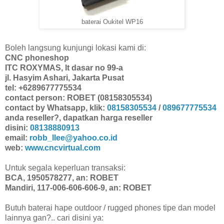
baterai Oukitel WP16
Boleh langsung kunjungi lokasi kami di:
CNC phoneshop
ITC ROXYMAS, lt dasar no 99-a
jl. Hasyim Ashari, Jakarta Pusat
tel: +6289677775534
contact person: ROBET (08158305534)
contact by Whatsapp, klik:
08158305534
/
089677775534
anda reseller?, dapatkan harga reseller
disini:
08138880913
email:
robb_llee@yahoo.co.id
web:
www.cncvirtual.com
Untuk segala keperluan transaksi:
BCA, 1950578277, an: ROBET
Mandiri, 117-006-606-606-9, an: ROBET
Butuh baterai hape outdoor / rugged phones tipe dan model
lainnya gan?.. cari disini ya: