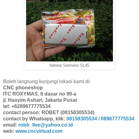
baterai Siemens SL45
Boleh langsung kunjungi lokasi kami di:
CNC phoneshop
ITC ROXYMAS, lt dasar no 99-a
jl. Hasyim Ashari, Jakarta Pusat
tel: +6289677775534
contact person: ROBET (08158305534)
contact by Whatsapp, klik:
08158305534
/
089677775534
email:
robb_llee@yahoo.co.id
web:
www.cncvirtual.com