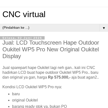
CNC virtual
▼
Selasa, 02 Juni 2026
Jual: LCD Touchscreen Hape Outdoor
Oukitel WP5 Pro New Original Oukitel
Display
Jual sparepart hape Oukitel lagi neh gan.. kali ini CNC
hadirkan LCD buat hape outdoor Oukitel WP5 Pro.. baru
dan original ya gan, harga
Rp 575.000,-
aja buat agan2..
Kondisi LCD Oukitel WP5 Pro nya:
baru
original Oukitel
barang ready stok ya, bukan PO