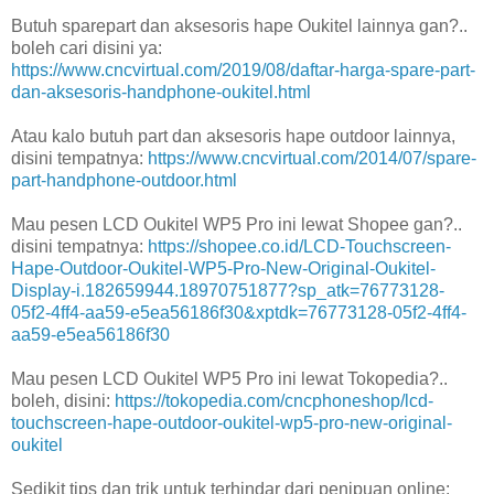
Butuh sparepart dan aksesoris hape Oukitel lainnya gan?..
boleh cari disini ya:
https://www.cncvirtual.com/2019/08/daftar-harga-spare-part-
dan-aksesoris-handphone-oukitel.html
Atau kalo butuh part dan aksesoris hape outdoor lainnya,
disini tempatnya:
https://www.cncvirtual.com/2014/07/spare-
part-handphone-outdoor.html
Mau pesen LCD Oukitel WP5 Pro ini lewat Shopee gan?..
disini tempatnya:
https://shopee.co.id/LCD-Touchscreen-
Hape-Outdoor-Oukitel-WP5-Pro-New-Original-Oukitel-
Display-i.182659944.18970751877?sp_atk=76773128-
05f2-4ff4-aa59-e5ea56186f30&xptdk=76773128-05f2-4ff4-
aa59-e5ea56186f30
Mau pesen LCD Oukitel WP5 Pro ini lewat Tokopedia?..
boleh, disini:
https://tokopedia.com/cncphoneshop/lcd-
touchscreen-hape-outdoor-oukitel-wp5-pro-new-original-
oukitel
Sedikit tips dan trik untuk terhindar dari penipuan online: