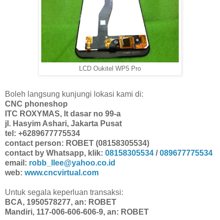
LCD Oukitel WP5 Pro
Boleh langsung kunjungi lokasi kami di:
CNC phoneshop
ITC ROXYMAS, lt dasar no 99-a
jl. Hasyim Ashari, Jakarta Pusat
tel: +6289677775534
contact person: ROBET (08158305534)
contact by Whatsapp, klik:
08158305534
/
089677775534
email:
robb_llee@yahoo.co.id
web:
www.cncvirtual.com
Untuk segala keperluan transaksi:
BCA, 1950578277, an: ROBET
Mandiri, 117-006-606-606-9, an: ROBET