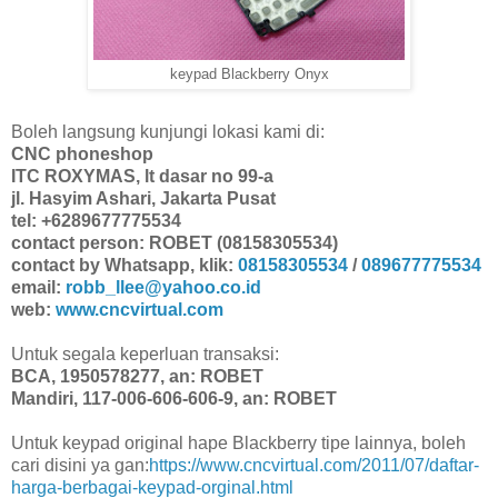
keypad Blackberry Onyx
Boleh langsung kunjungi lokasi kami di:
CNC phoneshop
ITC ROXYMAS, lt dasar no 99-a
jl. Hasyim Ashari, Jakarta Pusat
tel: +6289677775534
contact person: ROBET (08158305534)
contact by Whatsapp, klik:
08158305534
/
089677775534
email:
robb_llee@yahoo.co.id
web:
www.cncvirtual.com
Untuk segala keperluan transaksi:
BCA, 1950578277, an: ROBET
Mandiri, 117-006-606-606-9, an: ROBET
Untuk keypad original hape Blackberry tipe lainnya, boleh
cari disini ya gan:
https://www.cncvirtual.com/2011/07/daftar-
harga-berbagai-keypad-orginal.html