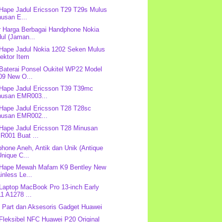
 Hape Jadul Ericsson T29 T29s Mulus
usan E...
r Harga Berbagai Handphone Nokia
ul (Jaman...
 Hape Jadul Nokia 1202 Seken Mulus
ektor Item
 Baterai Ponsel Oukitel WP22 Model
09 New O...
 Hape Jadul Ericsson T39 T39mc
nusan EMR003...
 Hape Jadul Ericsson T28 T28sc
nusan EMR002...
 Hape Jadul Ericsson T28 Minusan
R001 Buat ...
hone Aneh, Antik dan Unik (Antique
nique C...
 Hape Mewah Mafam K9 Bentley New
inless Le...
 Laptop MacBook Pro 13-inch Early
1 A1278 ...
 Part dan Aksesoris Gadget Huawei
 Fleksibel NFC Huawei P20 Original