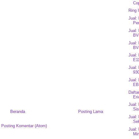
Cop
Ring 
Jual:
Per
Jual:
BV
Jual:
BV
Jual:
E1
Jual:
930
Jual:
EB
Dafta
Eri
Jual:
Sis
Beranda
Posting Lama
Jual:
Se
:
Posting Komentar (Atom)
Jual:
Mi