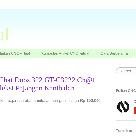
al
iakan CNC virtual
Kumpulan Artikel CNC virtual
Cara Berbelanja
g Chat Duos 322 GT-C3222 Ch@t
eksi Pajangan Kanibalan
Follow CNC 
si, pajangan atau kanibalan neh gan.. harga
Rp 150.000,-
Translate