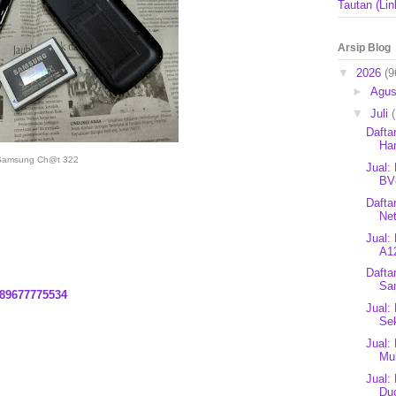
Tautan (Lin
Arsip Blog
▼
2026
(9
►
Agu
▼
Juli
Dafta
Ha
Samsung Ch@t 322
Jual:
BV
Dafta
Ne
Jual:
A12
Dafta
Sa
89677775534
Jual:
Se
Jual:
Mul
Jual:
Du