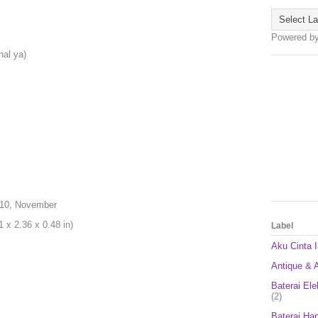
Powered b
nal ya)
010, November
 x 2.36 x 0.48 in)
Label
Aku Cinta 
Antique & A
Baterai Ele
(2)
Baterai Ha