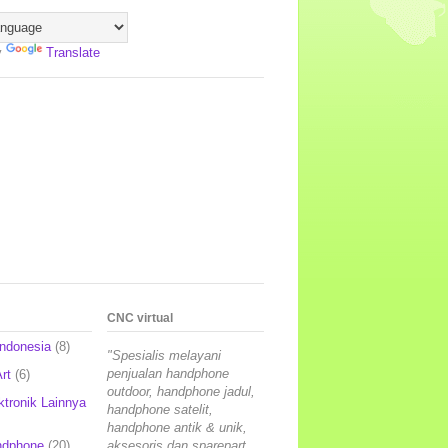
y
Translate
CNC virtual
Indonesia
(8)
"Spesialis melayani
penjualan handphone
rt
(6)
outdoor, handphone jadul,
ktronik Lainnya
handphone satelit,
handphone antik & unik,
ndphone
(20)
aksesoris dan sparepart,