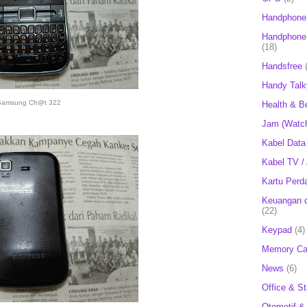
Handphone
Handphone 
(18)
Handsfree
Handy Talk
Samsung Ch@t 322
Health & B
Jam (Watc
Kabel Data
Kabel TV /
Kartu Perd
Keuangan d
(22)
Keypad
(4)
Memory Ca
News
(6)
Office & St
Otomotif &