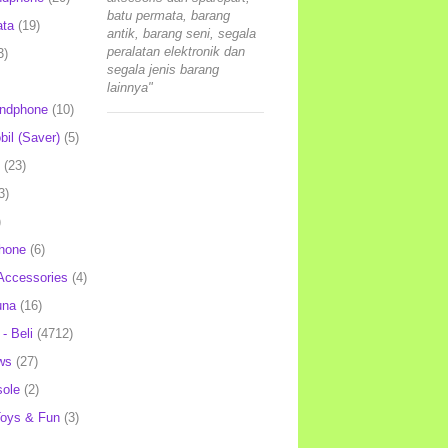
batu permata, barang
ata
(19)
antik, barang seni, segala
peralatan elektronik dan
3)
segala jenis barang
lainnya"
andphone
(10)
il (Saver)
(5)
(23)
3)
)
hone
(6)
Accessories
(4)
una
(16)
- Beli
(4712)
ws
(27)
ole
(2)
oys & Fun
(3)