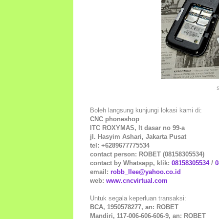
Boleh langsung kunjungi lokasi kami di:
CNC phoneshop
ITC ROXYMAS, lt dasar no 99-a
jl. Hasyim Ashari, Jakarta Pusat
tel: +6289677775534
contact person: ROBET (08158305534)
contact by Whatsapp, klik:
08158305534
/
0
email:
robb_llee@yahoo.co.id
web:
www.cncvirtual.com
Untuk segala keperluan transaksi:
BCA, 1950578277, an: ROBET
Mandiri, 117-006-606-606-9, an: ROBET