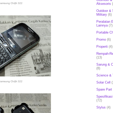
Aksesoris
Samsung Ch@t 322
Outdoor & 
Military
(6)
Peralatan E
Lainnya
(7)
Portable C
Promo
(6)
Properti
(4)
Rempah-Re
(13)
Sarung & 
(8)
Science & 
Samsung Ch@t 322
Solar Cell
(
Spare Part
Spesifikasi
(72)
Stylus
(4)