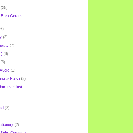
(35)
Baru Garansi
(6)
y
(3)
eauty
(7)
h)
(8)
(3)
 Audio
(1)
ana & Pulsa
(3)
an Investasi
rd
(2)
ationery
(2)
 Suku Cadang &