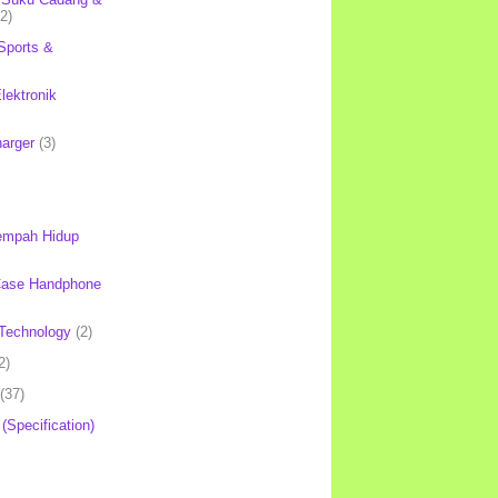
(2)
Sports &
lektronik
harger
(3)
mpah Hidup
Case Handphone
Technology
(2)
2)
(37)
 (Specification)