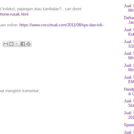
Jual:
koleksi, pajangan atau kanibalan?.. cari disini
Min
phone-rusak.html
Dafta
Jad
puan online:
https://www.cncvirtual.com/2011/08/tips-dan-trik-
Jual:
Kol
Jual:
S1
Jual:
Mi
Jual:
Mi
Jual:
EM
Handp
pat mengirim komentar.
& U
Jual:
Sta
Jual:
201
Spare
Jual: