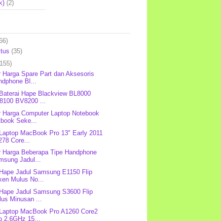
k)
(2)
66)
stus
(35)
(155)
r Harga Spare Part dan Aksesoris
ndphone Bl...
 Baterai Hape Blackview BL8000
8100 BV8200 ...
r Harga Computer Laptop Notebook
tbook Seke...
 Laptop MacBook Pro 13" Early 2011
78 Core...
r Harga Beberapa Tipe Handphone
msung Jadul...
 Hape Jadul Samsung E1150 Flip
ken Mulus No...
 Hape Jadul Samsung S3600 Flip
us Minusan ...
 Laptop MacBook Pro A1260 Core2
o 2.6GHz 15...