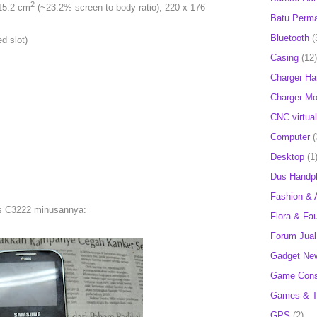
2
 15.2 cm
(~23.2% screen-to-body ratio); 220 x 176
Batu Perm
Bluetooth
(
d slot)
Casing
(12)
Charger H
Charger Mob
CNC virtual
Computer
(
Desktop
(1
Dus Handp
Fashion & 
s C3222 minusannya:
Flora & Fa
Forum Jual 
Gadget Ne
Game Cons
Games & T
GPS
(2)