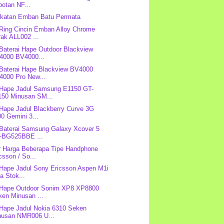
otan NF...
Ikatan Emban Batu Permata
 Ring Cincin Emban Alloy Chrome
ak ALL002 ...
 Baterai Hape Outdoor Blackview
4000 BV4000...
 Baterai Hape Blackview BV4000
4000 Pro New...
 Hape Jadul Samsung E1150 GT-
150 Minusan SM...
 Hape Jadul Blackberry Curve 3G
0 Gemini 3...
 Baterai Samsung Galaxy Xcover 5
-BG525BBE ...
r Harga Beberapa Tipe Handphone
csson / So...
 Hape Jadul Sony Ericsson Aspen M1i
a Stok...
 Hape Outdoor Sonim XP8 XP8800
ken Minusan ...
 Hape Jadul Nokia 6310 Seken
nusan NMR006 U...