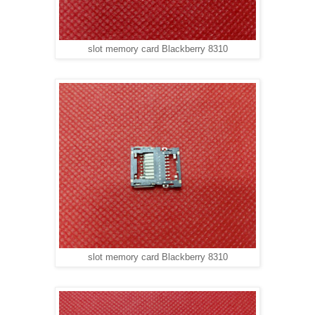
slot memory card Blackberry 8310
slot memory card Blackberry 8310