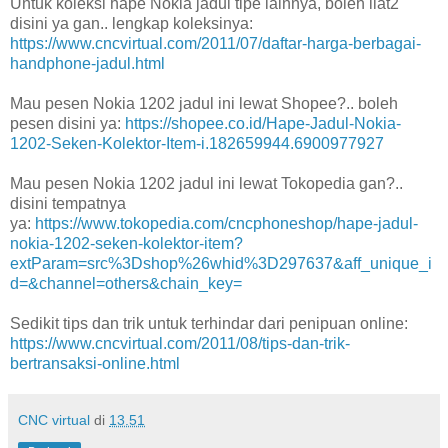
Untuk koleksi hape Nokia jadul tipe lainnya, boleh liat2
disini ya gan.. lengkap koleksinya:
https://www.cncvirtual.com/2011/07/daftar-harga-berbagai-
handphone-jadul.html
Mau pesen Nokia 1202 jadul ini lewat Shopee?.. boleh
pesen disini ya:
https://shopee.co.id/Hape-Jadul-Nokia-
1202-Seken-Kolektor-Item-i.182659944.6900977927
Mau pesen Nokia 1202 jadul ini lewat Tokopedia gan?..
disini tempatnya
ya:
https://www.tokopedia.com/cncphoneshop/hape-jadul-
nokia-1202-seken-kolektor-item?
extParam=src%3Dshop%26whid%3D297637&aff_unique_i
d=&channel=others&chain_key=
Sedikit tips dan trik untuk terhindar dari penipuan online:
https://www.cncvirtual.com/2011/08/tips-dan-trik-
bertransaksi-online.html
CNC virtual
di
13.51