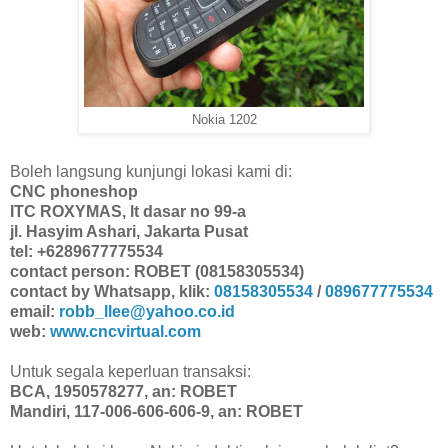
Nokia 1202
Boleh langsung kunjungi lokasi kami di:
CNC phoneshop
ITC ROXYMAS, lt dasar no 99-a
jl. Hasyim Ashari, Jakarta Pusat
tel: +6289677775534
contact person: ROBET (08158305534)
contact by Whatsapp, klik:
08158305534
/
089677775534
email:
robb_llee@yahoo.co.id
web:
www.cncvirtual.com
Untuk segala keperluan transaksi:
BCA, 1950578277, an: ROBET
Mandiri, 117-006-606-606-9, an: ROBET