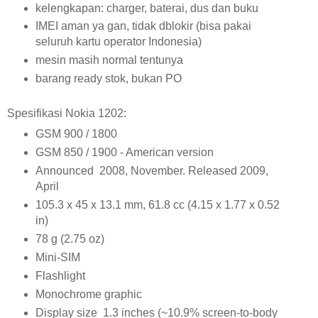
kelengkapan: charger, baterai, dus dan buku
IMEI aman ya gan, tidak dblokir (bisa pakai
seluruh kartu operator Indonesia)
mesin masih normal tentunya
barang ready stok, bukan PO
Spesifikasi Nokia 1202:
GSM 900 / 1800
GSM 850 / 1900 - American version
Announced 2008, November. Released 2009,
April
105.3 x 45 x 13.1 mm, 61.8 cc (4.15 x 1.77 x 0.52
in)
78 g (2.75 oz)
Mini-SIM
Flashlight
Monochrome graphic
Display size 1.3 inches (~10.9% screen-to-body