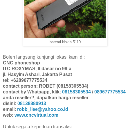
baterai Nokia 5110
Boleh langsung kunjungi lokasi kami di:
CNC phoneshop
ITC ROXYMAS, lt dasar no 99-a
jl. Hasyim Ashari, Jakarta Pusat
tel: +6289677775534
contact person: ROBET (08158305534)
contact by Whatsapp, klik:
08158305534
/
089677775534
anda reseller?, dapatkan harga reseller
disini:
08138880913
email:
robb_llee@yahoo.co.id
web:
www.cncvirtual.com
Untuk segala keperluan transaksi: