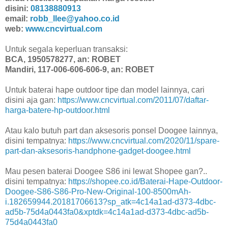
disini:
08138880913
email:
robb_llee@yahoo.co.id
web:
www.cncvirtual.com
Untuk segala keperluan transaksi:
BCA, 1950578277, an: ROBET
Mandiri, 117-006-606-606-9, an: ROBET
Untuk baterai hape outdoor tipe dan model lainnya, cari
disini aja gan:
https://www.cncvirtual.com/2011/07/daftar-
harga-batere-hp-outdoor.html
Atau kalo butuh part dan aksesoris ponsel Doogee lainnya,
disini tempatnya:
https://www.cncvirtual.com/2020/11/spare-
part-dan-aksesoris-handphone-gadget-doogee.html
Mau pesen baterai Doogee S86 ini lewat Shopee gan?..
disini tempatnya:
https://shopee.co.id/Baterai-Hape-Outdoor-
Doogee-S86-S86-Pro-New-Original-100-8500mAh-
i.182659944.20181706613?sp_atk=4c14a1ad-d373-4dbc-
ad5b-75d4a0443fa0&xptdk=4c14a1ad-d373-4dbc-ad5b-
75d4a0443fa0