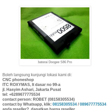
baterai Doogee S86 Pro
Boleh langsung kunjungi lokasi kami di:
CNC phoneshop
ITC ROXYMAS, lt dasar no 99-a
jl. Hasyim Ashari, Jakarta Pusat
tel: +6289677775534
contact person: ROBET (08158305534)
contact by Whatsapp, klik:
08158305534
/
089677775534
anda reseller?, dapatkan harga reseller