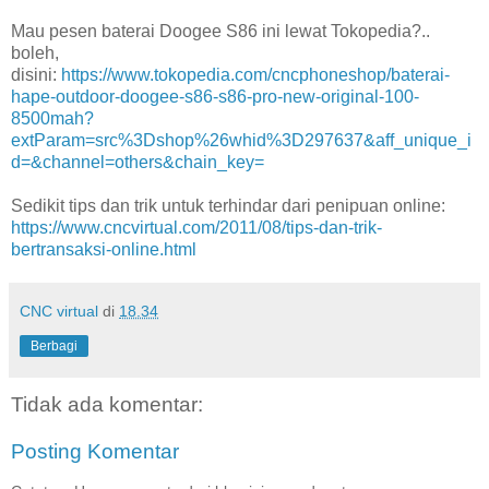
Mau pesen baterai Doogee S86 ini lewat Tokopedia?..
boleh,
disini:
https://www.tokopedia.com/cncphoneshop/baterai-
hape-outdoor-doogee-s86-s86-pro-new-original-100-
8500mah?
extParam=src%3Dshop%26whid%3D297637&aff_unique_i
d=&channel=others&chain_key=
Sedikit tips dan trik untuk terhindar dari penipuan online:
https://www.cncvirtual.com/2011/08/tips-dan-trik-
bertransaksi-online.html
CNC virtual
di
18.34
Berbagi
Tidak ada komentar:
Posting Komentar