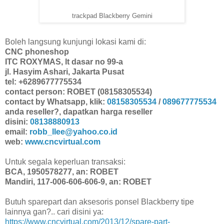
trackpad Blackberry Gemini
Boleh langsung kunjungi lokasi kami di:
CNC phoneshop
ITC ROXYMAS, lt dasar no 99-a
jl. Hasyim Ashari, Jakarta Pusat
tel: +6289677775534
contact person: ROBET (08158305534)
contact by Whatsapp, klik:
08158305534
/
089677775534
anda reseller?, dapatkan harga reseller
disini:
08138880913
email:
robb_llee@yahoo.co.id
web:
www.cncvirtual.com
Untuk segala keperluan transaksi:
BCA, 1950578277, an: ROBET
Mandiri, 117-006-606-606-9, an: ROBET
Butuh sparepart dan aksesoris ponsel Blackberry tipe
lainnya gan?.. cari disini ya:
https://www.cncvirtual.com/2013/12/spare-part-