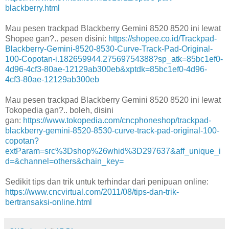
blackberry.html
Mau pesen trackpad Blackberry Gemini 8520 8520 ini lewat
Shopee gan?.. pesen disini:
https://shopee.co.id/Trackpad-
Blackberry-Gemini-8520-8530-Curve-Track-Pad-Original-
100-Copotan-i.182659944.27569754388?sp_atk=85bc1ef0-
4d96-4cf3-80ae-12129ab300eb&xptdk=85bc1ef0-4d96-
4cf3-80ae-12129ab300eb
Mau pesen trackpad Blackberry Gemini 8520 8520 ini lewat
Tokopedia gan?.. boleh, disini
gan:
https://www.tokopedia.com/cncphoneshop/trackpad-
blackberry-gemini-8520-8530-curve-track-pad-original-100-
copotan?
extParam=src%3Dshop%26whid%3D297637&aff_unique_i
d=&channel=others&chain_key=
Sedikit tips dan trik untuk terhindar dari penipuan online:
https://www.cncvirtual.com/2011/08/tips-dan-trik-
bertransaksi-online.html