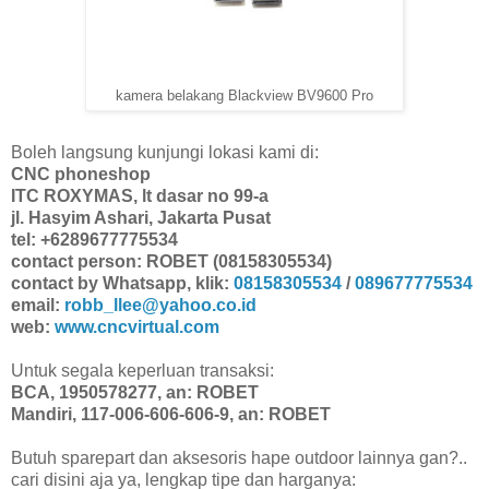
kamera belakang Blackview BV9600 Pro
Boleh langsung kunjungi lokasi kami di:
CNC phoneshop
ITC ROXYMAS, lt dasar no 99-a
jl. Hasyim Ashari, Jakarta Pusat
tel: +6289677775534
contact person: ROBET (08158305534)
contact by Whatsapp, klik:
08158305534
/
089677775534
email:
robb_llee@yahoo.co.id
web:
www.cncvirtual.com
Untuk segala keperluan transaksi:
BCA, 1950578277, an: ROBET
Mandiri, 117-006-606-606-9, an: ROBET
Butuh sparepart dan aksesoris hape outdoor lainnya gan?..
cari disini aja ya, lengkap tipe dan harganya: