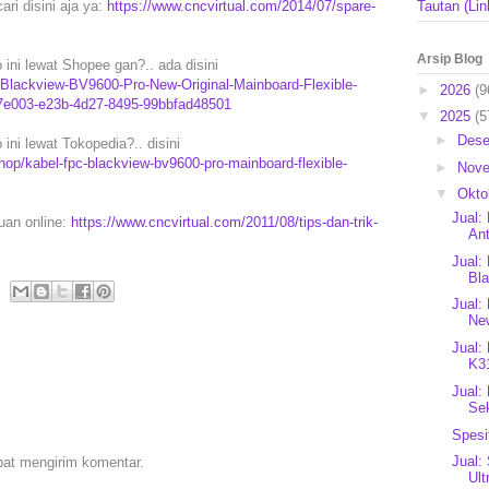
ari disini aja ya:
https://www.cncvirtual.com/2014/07/spare-
Tautan (Lin
Arsip Blog
ni lewat Shopee gan?.. ada disini
C-Blackview-BV9600-Pro-New-Original-Mainboard-Flexible-
►
2026
(9
7e003-e23b-4d27-8495-99bbfad48501
▼
2025
(5
►
Des
i lewat Tokopedia?.. disini
op/kabel-fpc-blackview-bv9600-pro-mainboard-flexible-
►
Nov
▼
Okto
Jual:
puan online:
https://www.cncvirtual.com/2011/08/tips-dan-trik-
Ant
Jual:
Bl
Jual
New
Jual:
K31
Jual:
Se
Spesi
Jual:
pat mengirim komentar.
Ult