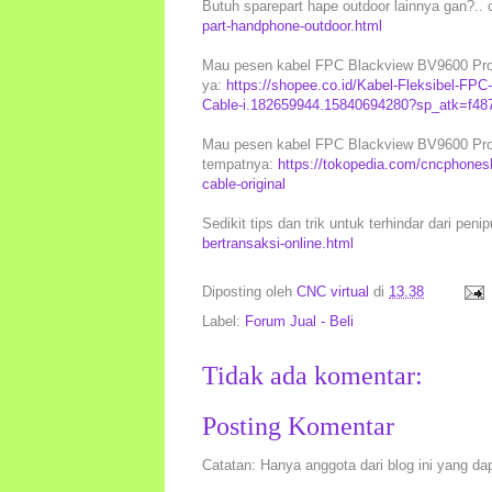
Butuh sparepart hape outdoor lainnya gan?.. c
part-handphone-outdoor.html
Mau pesen kabel FPC Blackview BV9600 Pro i
ya:
https://shopee.co.id/Kabel-Fleksibel-FP
Cable-i.182659944.15840694280?sp_atk=f48
Mau pesen kabel FPC Blackview BV9600 Pro in
tempatnya:
https://tokopedia.com/cncphonesh
cable-original
Sedikit tips dan trik untuk terhindar dari peni
bertransaksi-online.html
Diposting oleh
CNC virtual
di
13.38
Label:
Forum Jual - Beli
Tidak ada komentar:
Posting Komentar
Catatan: Hanya anggota dari blog ini yang da