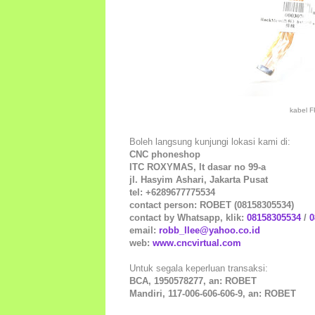
kabel F
Boleh langsung kunjungi lokasi kami di:
CNC phoneshop
ITC ROXYMAS, lt dasar no 99-a
jl. Hasyim Ashari, Jakarta Pusat
tel: +6289677775534
contact person: ROBET (08158305534)
contact by Whatsapp, klik:
08158305534
/
0
email:
robb_llee@yahoo.co.id
web:
www.cncvirtual.com
Untuk segala keperluan transaksi:
BCA, 1950578277, an: ROBET
Mandiri, 117-006-606-606-9, an: ROBET