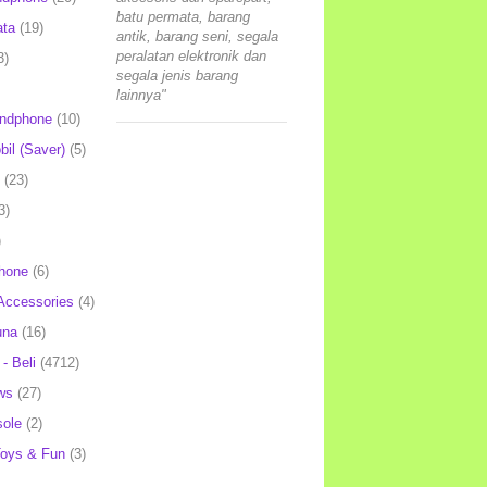
batu permata, barang
ata
(19)
antik, barang seni, segala
peralatan elektronik dan
3)
segala jenis barang
lainnya"
andphone
(10)
il (Saver)
(5)
(23)
3)
)
hone
(6)
Accessories
(4)
una
(16)
- Beli
(4712)
ws
(27)
ole
(2)
oys & Fun
(3)