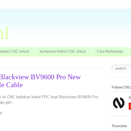
al
iakan CNC virtual
Kumpulan Artikel CNC virtual
Cara Berbelanja
C Blackview BV9600 Pro New
le Cable
Follow CNC 
ali ini CNC hadirkan kabel FPC buat Blackview BV9600 Pro..
ja gan..
a:
Translate