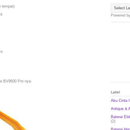
i tempat)
ya
Powered b
ro
ew BV9600 Pro nya:
Label
Aku Cinta 
Antique & A
Baterai Ele
(2)
Baterai Ha