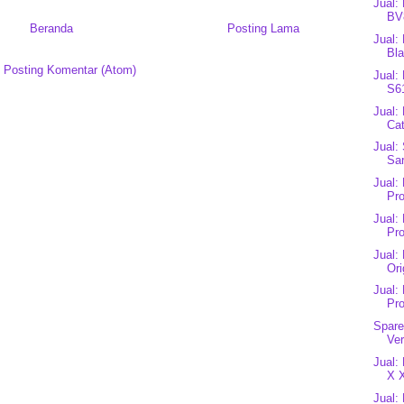
Jual:
BV8
Beranda
Posting Lama
Jual:
Bl
:
Posting Komentar (Atom)
Jual:
S61
Jual:
Cat
Jual:
Sar
Jual:
Pro
Jual:
Pro
Jual:
Ori
Jual:
Pro
Spare
Ve
Jual:
X X
Jual: