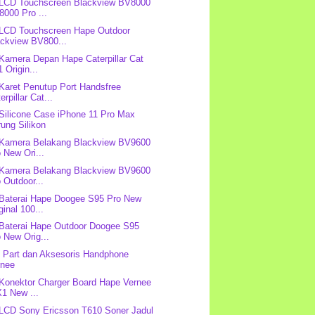
 LCD Touchscreen Blackview BV8000
000 Pro ...
 LCD Touchscreen Hape Outdoor
ackview BV800...
 Kamera Depan Hape Caterpillar Cat
 Origin...
 Karet Penutup Port Handsfree
erpillar Cat...
 Silicone Case iPhone 11 Pro Max
ung Silikon
 Kamera Belakang Blackview BV9600
 New Ori...
 Kamera Belakang Blackview BV9600
 Outdoor...
 Baterai Hape Doogee S95 Pro New
ginal 100...
 Baterai Hape Outdoor Doogee S95
 New Orig...
 Part dan Aksesoris Handphone
rnee
 Konektor Charger Board Hape Vernee
1 New ...
 LCD Sony Ericsson T610 Soner Jadul