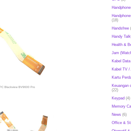
Handphone
Handphone 
(18)
Handsfree
Handy Talk
Health & B
Jam (Watc
Kabel Data
Kabel TV /
Kartu Perd
Keuangan d
PC Blackview BV9600 Pro
(22)
Keypad
(4)
Memory Ca
News
(6)
Office & St
Otomotif &