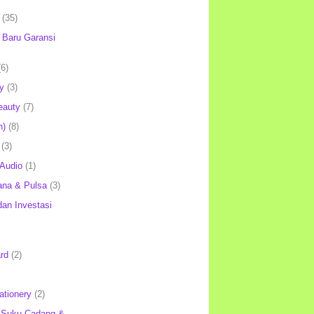
(35)
Baru Garansi
(6)
y
(3)
eauty
(7)
h)
(8)
(3)
 Audio
(1)
ana & Pulsa
(3)
an Investasi
rd
(2)
ationery
(2)
 Suku Cadang &