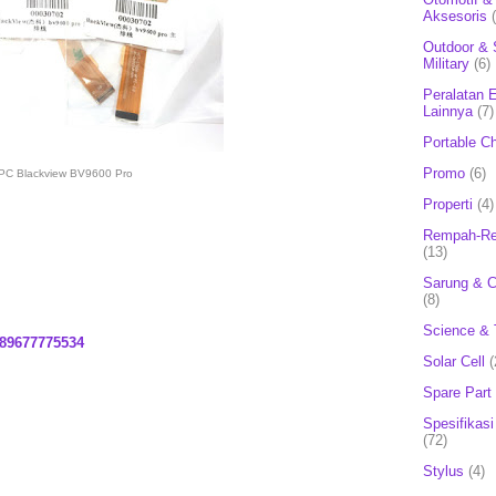
Aksesoris
Outdoor & 
Military
(6)
Peralatan E
Lainnya
(7)
Portable C
Promo
(6)
PC Blackview BV9600 Pro
Properti
(4)
Rempah-Re
(13)
Sarung & 
(8)
Science & 
89677775534
Solar Cell
(
Spare Part
Spesifikasi
(72)
Stylus
(4)