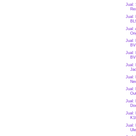
Jual:
Rex
Jual:
BL
Jual:
Ori
Jual:
BV
Jual:
BV
Jual:
Jad
Jual:
New
Jual:
Out
Jual:
Doo
Jual:
K1
Jual:
Ule