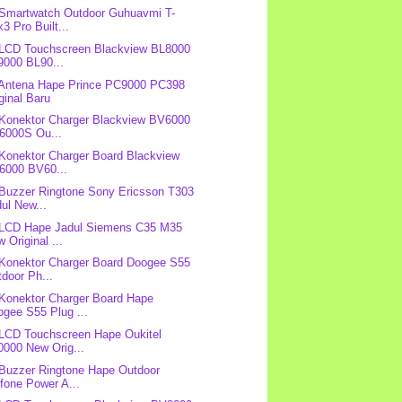
 Smartwatch Outdoor Guhuavmi T-
3 Pro Built...
 LCD Touchscreen Blackview BL8000
9000 BL90...
 Antena Hape Prince PC9000 PC398
ginal Baru
 Konektor Charger Blackview BV6000
6000S Ou...
 Konektor Charger Board Blackview
6000 BV60...
 Buzzer Ringtone Sony Ericsson T303
ul New...
 LCD Hape Jadul Siemens C35 M35
 Original ...
 Konektor Charger Board Doogee S55
door Ph...
 Konektor Charger Board Hape
gee S55 Plug ...
 LCD Touchscreen Hape Oukitel
0000 New Orig...
 Buzzer Ringtone Hape Outdoor
fone Power A...