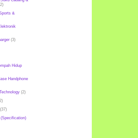
(2)
Sports &
lektronik
harger
(3)
mpah Hidup
Case Handphone
Technology
(2)
2)
(37)
 (Specification)