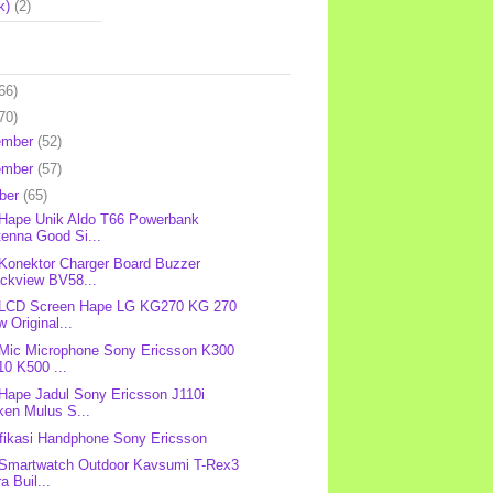
k)
(2)
66)
70)
ember
(52)
ember
(57)
ber
(65)
 Hape Unik Aldo T66 Powerbank
enna Good Si...
 Konektor Charger Board Buzzer
ackview BV58...
: LCD Screen Hape LG KG270 KG 270
 Original...
 Mic Microphone Sony Ericsson K300
0 K500 ...
 Hape Jadul Sony Ericsson J110i
ken Mulus S...
fikasi Handphone Sony Ericsson
 Smartwatch Outdoor Kavsumi T-Rex3
ra Buil...