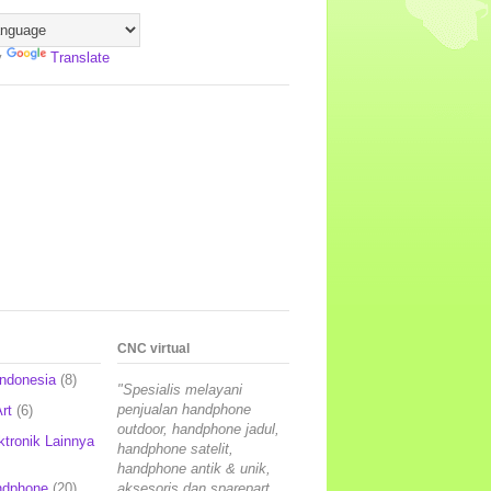
y
Translate
CNC virtual
Indonesia
(8)
"Spesialis melayani
penjualan handphone
rt
(6)
outdoor, handphone jadul,
ktronik Lainnya
handphone satelit,
handphone antik & unik,
ndphone
(20)
aksesoris dan sparepart,