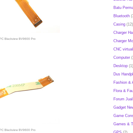
Batu Perm
Bluetooth
(
Casing
(12)
Charger H
PC Blackview BV9600 Pro
Charger Mob
CNC virtual
Computer
(
Desktop
(1
Dus Handp
Fashion & 
Flora & Fa
Forum Jual 
Gadget Ne
Game Cons
Games & T
PC Blackview BV9600 Pro
GPS
(2)