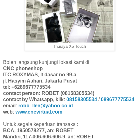
Thuraya X5 Touch
Boleh langsung kunjungi lokasi kami di:
CNC phoneshop
ITC ROXYMAS, lt dasar no 99-a
jl. Hasyim Ashari, Jakarta Pusat
tel: +6289677775534
contact person: ROBET (08158305534)
contact by Whatsapp, klik:
08158305534
/
089677775534
email:
robb_llee@yahoo.co.id
web:
www.cncvirtual.com
Untuk segala keperluan transaksi:
BCA, 1950578277, an: ROBET
Mandiri, 117-006-606-606-9, an: ROBET