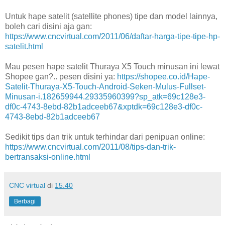
Untuk hape satelit (satellite phones) tipe dan model lainnya,
boleh cari disini aja gan:
https://www.cncvirtual.com/2011/06/daftar-harga-tipe-tipe-hp-
satelit.html
Mau pesen hape satelit Thuraya X5 Touch minusan ini lewat
Shopee gan?.. pesen disini ya:
https://shopee.co.id/Hape-
Satelit-Thuraya-X5-Touch-Android-Seken-Mulus-Fullset-
Minusan-i.182659944.29335960399?sp_atk=69c128e3-
df0c-4743-8ebd-82b1adceeb67&xptdk=69c128e3-df0c-
4743-8ebd-82b1adceeb67
Sedikit tips dan trik untuk terhindar dari penipuan online:
https://www.cncvirtual.com/2011/08/tips-dan-trik-
bertransaksi-online.html
CNC virtual
di
15.40
Berbagi