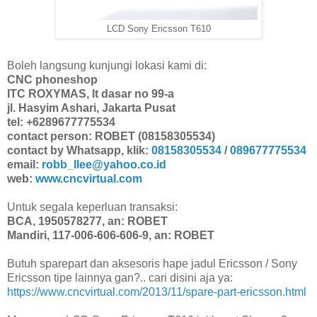
LCD Sony Ericsson T610
Boleh langsung kunjungi lokasi kami di:
CNC phoneshop
ITC ROXYMAS, lt dasar no 99-a
jl. Hasyim Ashari, Jakarta Pusat
tel: +6289677775534
contact person: ROBET (08158305534)
contact by Whatsapp, klik:
08158305534
/
089677775534
email:
robb_llee@yahoo.co.id
web:
www.cncvirtual.com
Untuk segala keperluan transaksi:
BCA, 1950578277, an: ROBET
Mandiri, 117-006-606-606-9, an: ROBET
Butuh sparepart dan aksesoris hape jadul Ericsson / Sony
Ericsson tipe lainnya gan?.. cari disini aja ya:
https://www.cncvirtual.com/2013/11/spare-part-ericsson.html