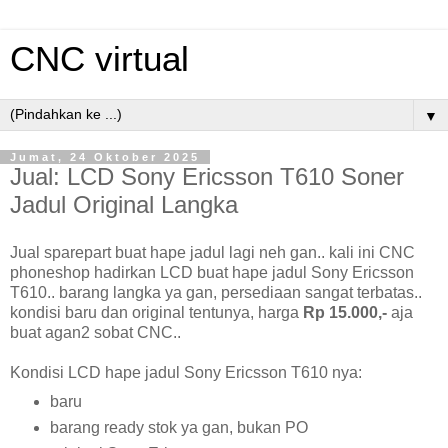
CNC virtual
▼
Jumat, 24 Oktober 2025
Jual: LCD Sony Ericsson T610 Soner
Jadul Original Langka
Jual sparepart buat hape jadul lagi neh gan.. kali ini CNC
phoneshop hadirkan LCD buat hape jadul Sony Ericsson
T610.. barang langka ya gan, persediaan sangat terbatas..
kondisi baru dan original tentunya, harga
Rp 15.000,-
aja
buat agan2 sobat CNC..
Kondisi LCD hape jadul Sony Ericsson T610 nya:
baru
barang ready stok ya gan, bukan PO