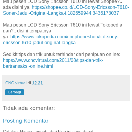
Mau pesen LCD Sony Ericsson T610 ini lewat Shopee?..
ada disini ya:
https://shopee.co.id/LCD-Sony-Ericsson-T610-
Soner-Jadul-Original-Langka-i.182659944.3436173037
Mau pesen LCD Sony Ericsson T610 ini lewat Tokopedia
gan?.. disini tempatnya
ya:
https://www.tokopedia.com/cncphoneshop/lcd-sony-
ericsson-t610-jadul-original-langka
Sedikit tips dan trik untuk terhindar dari penipuan online:
https://www.cncvirtual.com/2011/08/tips-dan-trik-
bertransaksi-online.html
CNC virtual
di
12.31
Berbagi
Tidak ada komentar:
Posting Komentar
Catatan: Hanya anggota dari blog ini yang dapat