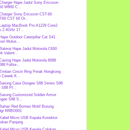
 Charger Hape Jadul Sony Ericsson
50 W800 C...
 Charger Sony Ericsson CST-60
T60 CST 60 Or...
 Laptop MacBook Pro A1229 Core2
o 2.4GHz 17...
 Hape Outdoor Caterpillar Cat S41
ken Mulus...
 Baterai Hape Jadul Motorola C650
k Valent...
 Casing Hape Jadul Motorola 8088
88 Fullse...
 Emban Cincin Ring Perak Hongkong
5 Cewek K...
 Sarung Case Doogee S88 Series S88
 S88 Pl...
 Sarung Customized Soldier Armor
ogee S88 S...
 Bahan Red Borneo Motif Burung
0gr RRBO001
 Kabel Micro USB Kepala Konektor
lokan Panjang
 Kabel Micro USB Kepala Colokan