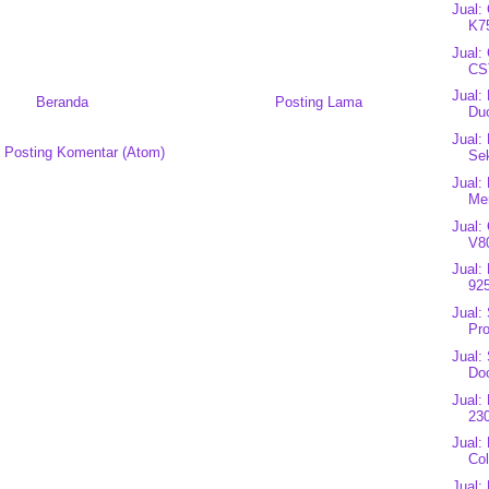
Jual:
K7
Jual:
CS
Jual:
Beranda
Posting Lama
Du
Jual:
:
Posting Komentar (Atom)
Se
Jual:
Mer
Jual:
V80
Jual:
92
Jual:
Pro
Jual:
Do
Jual:
23
Jual:
Co
Jual: