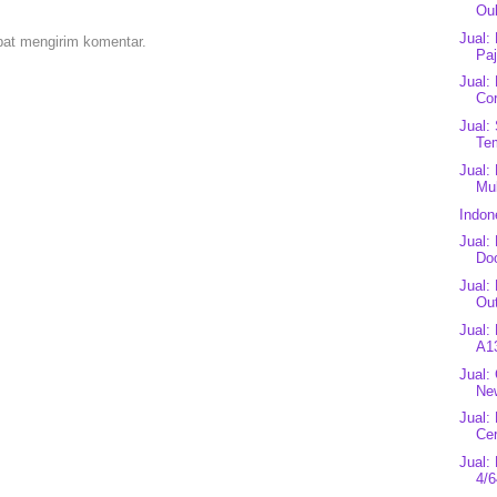
Ouk
Jual:
pat mengirim komentar.
Paj
Jual:
Cor
Jual:
Te
Jual:
Mul
Indon
Jual:
Do
Jual:
Out
Jual:
A1
Jual:
New
Jual:
Cer
Jual
4/6