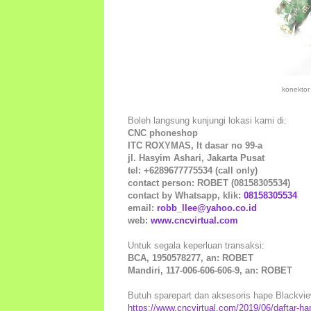
konektor
Boleh langsung kunjungi lokasi kami di:
CNC phoneshop
ITC ROXYMAS, lt dasar no 99-a
jl. Hasyim Ashari, Jakarta Pusat
tel: +6289677775534 (call only)
contact person: ROBET (08158305534)
contact by Whatsapp, klik:
08158305534
email:
robb_llee@yahoo.co.id
web:
www.cncvirtual.com
Untuk segala keperluan transaksi:
BCA, 1950578277, an: ROBET
Mandiri, 117-006-606-606-9, an: ROBET
Butuh sparepart dan aksesoris hape Blackview 
https://www.cncvirtual.com/2019/06/daftar-ha