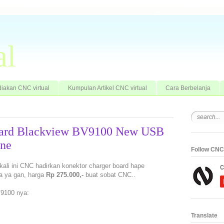
al
iakan CNC virtual
Kumpulan Artikel CNC virtual
Cara Berbelanja
Board Blackview BV9100 New USB
one
Follow CNC 
 kali ini CNC hadirkan konektor charger board hape
ya ya gan, harga
Rp 275.000,-
buat sobat CNC..
V9100 nya:
Translate