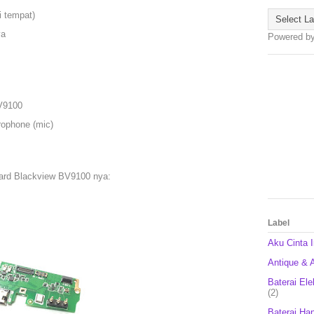
i tempat)
ya
Powered b
V9100
rophone (mic)
oard Blackview BV9100 nya:
Label
Aku Cinta 
Antique & A
Baterai Ele
(2)
Baterai Ha