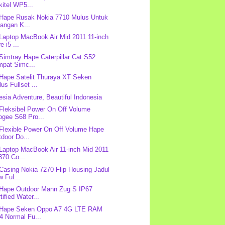
itel WP5...
 Hape Rusak Nokia 7710 Mulus Untuk
angan K...
 Laptop MacBook Air Mid 2011 11-inch
e i5 ...
 Simtray Hape Caterpillar Cat S52
mpat Simc...
 Hape Satelit Thuraya XT Seken
us Fullset ...
esia Adventure, Beautiful Indonesia
 Fleksibel Power On Off Volume
ogee S68 Pro...
 Flexible Power On Off Volume Hape
door Do...
 Laptop MacBook Air 11-inch Mid 2011
370 Co...
 Casing Nokia 7270 Flip Housing Jadul
 Ful...
 Hape Outdoor Mann Zug S IP67
tified Water...
: Hape Seken Oppo A7 4G LTE RAM
4 Normal Fu...