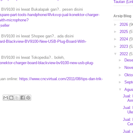
Tautan (Lin
BV9100 ini lewat Bukalapak gan?.. pesen disini
pare-part-tools-handphone/4fvkxvp-jual-konektor-charger-
Arsip Blog
with-microphone?
►
2026
(9
eller
►
2025
(5
BV9100 ini lewat Shopee gan?.. ada disini
►
2024
(5
Board-Blackview-BV9100-New-USB-Plug-Board-With-
►
2023
(5
▼
2022
(5
BV9100 ini lewat Tokopedia?.. boleh,
►
Des
onektor-charger-board-blackview-bv9100-new-usb-plug-
►
Nov
►
Okto
puan online:
https://www.cncvirtual.com/2011/08/tips-dan-trik-
►
Sep
▼
Agu
Jual:
Arm
Jual:
Ule
Jual:
Cer
Jual: