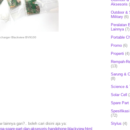
Aksesoris
Outdoor & 
Military
(6)
Peralatan E
Lainnya
(7)
Portable C
 charger Blackview BV9100
Promo
(6)
Properti
(4)
Rempah-Re
(13)
Sarung & 
(8)
Science & 
Solar Cell
(
Spare Part
Spesifikasi
(72)
Stylus
(4)
lainnya gan?.. boleh cari disini aja ya:
rga-spare-part-dan-aksesoris-handphone-blackview.html