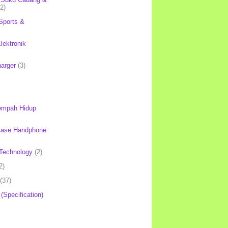
(2)
Sports &
lektronik
harger
(3)
mpah Hidup
Case Handphone
Technology
(2)
2)
(37)
 (Specification)