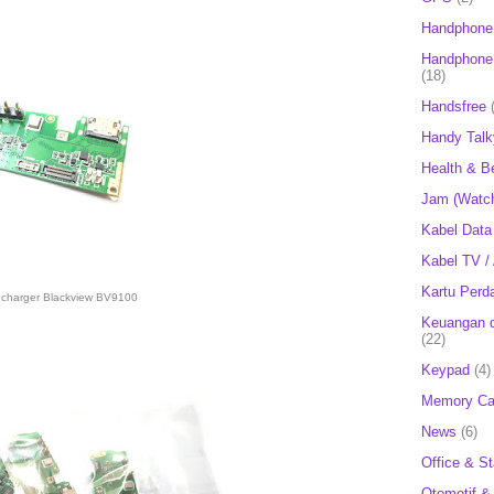
Handphone
Handphone 
(18)
Handsfree
Handy Talk
Health & B
Jam (Watc
Kabel Data
Kabel TV /
Kartu Perd
 charger Blackview BV9100
Keuangan d
(22)
Keypad
(4)
Memory Ca
News
(6)
Office & St
Otomotif &