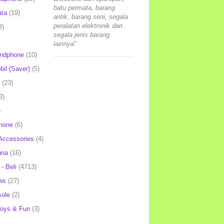
batu permata, barang
ata
(19)
antik, barang seni, segala
peralatan elektronik dan
3)
segala jenis barang
lainnya"
andphone
(10)
il (Saver)
(5)
(23)
3)
)
hone
(6)
Accessories
(4)
una
(16)
- Beli
(4713)
ws
(27)
ole
(2)
oys & Fun
(3)