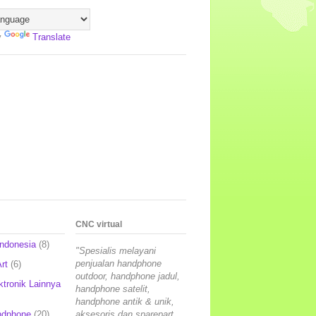
y
Translate
CNC virtual
Indonesia
(8)
"Spesialis melayani
penjualan handphone
rt
(6)
outdoor, handphone jadul,
ktronik Lainnya
handphone satelit,
handphone antik & unik,
ndphone
(20)
aksesoris dan sparepart,