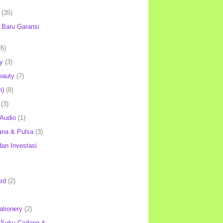
(35)
Baru Garansi
(6)
y
(3)
eauty
(7)
h)
(8)
(3)
 Audio
(1)
ana & Pulsa
(3)
an Investasi
rd
(2)
ationery
(2)
 Suku Cadang &