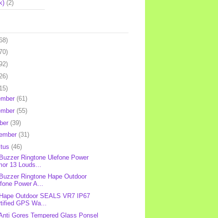
k)
(2)
68)
70)
92)
26)
15)
ember
(61)
ember
(55)
ber
(39)
tember
(31)
stus
(46)
 Buzzer Ringtone Ulefone Power
or 13 Louds...
 Buzzer Ringtone Hape Outdoor
fone Power A...
 Hape Outdoor SEALS VR7 IP67
tified GPS Wa...
 Anti Gores Tempered Glass Ponsel