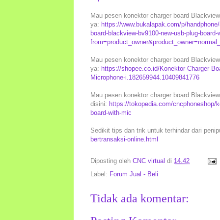
Mau pesen konektor charger board Blackview 
ya:
https://www.bukalapak.com/p/handphone/s
board-blackview-bv9100-new-usb-plug-board-
from=product_owner&product_owner=normal_s
Mau pesen konektor charger board Blackview 
ya:
https://shopee.co.id/Konektor-Charger-
Microphone-i.182659944.10409841776
Mau pesen konektor charger board Blackview 
disini:
https://tokopedia.com/cncphoneshop/k
board-with-mic
Sedikit tips dan trik untuk terhindar dari peni
bertransaksi-online.html
Diposting oleh
CNC virtual
di
14.42
Label:
Forum Jual - Beli
Tidak ada komentar: