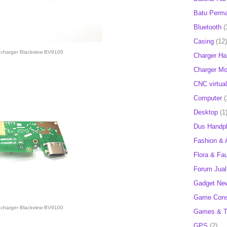
Batu Perm
Bluetooth
(
Casing
(12)
 charger Blackview BV9100
Charger H
Charger Mob
CNC virtual
Computer
(
Desktop
(1
Dus Handp
Fashion & 
Flora & Fa
Forum Jual 
Gadget Ne
Game Cons
 charger Blackview BV9100
Games & T
GPS
(2)