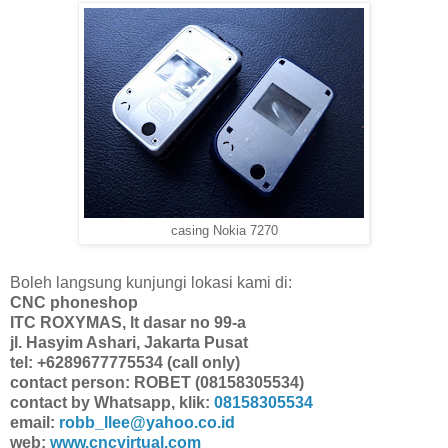
casing Nokia 7270
Boleh langsung kunjungi lokasi kami di:
CNC phoneshop
ITC ROXYMAS, lt dasar no 99-a
jl. Hasyim Ashari, Jakarta Pusat
tel: +6289677775534 (call only)
contact person: ROBET (08158305534)
contact by Whatsapp, klik:
08158305534
email:
robb_llee@yahoo.co.id
web:
www.cncvirtual.com