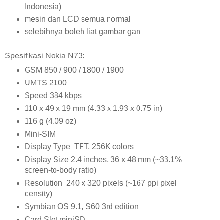
Indonesia)
mesin dan LCD semua normal
selebihnya boleh liat gambar gan
Spesifikasi Nokia N73:
GSM 850 / 900 / 1800 / 1900
UMTS 2100
Speed 384 kbps
110 x 49 x 19 mm (4.33 x 1.93 x 0.75 in)
116 g (4.09 oz)
Mini-SIM
Display Type TFT, 256K colors
Display Size 2.4 inches, 36 x 48 mm (~33.1%
screen-to-body ratio)
Resolution 240 x 320 pixels (~167 ppi pixel
density)
Symbian OS 9.1, S60 3rd edition
Card Slot miniSD