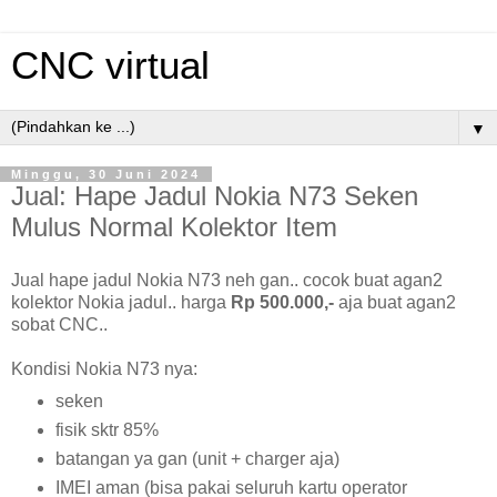
CNC virtual
▼
Minggu, 30 Juni 2024
Jual: Hape Jadul Nokia N73 Seken
Mulus Normal Kolektor Item
Jual hape jadul Nokia N73 neh gan.. cocok buat agan2
kolektor Nokia jadul.. harga
Rp 500.000,-
aja buat agan2
sobat CNC..
Kondisi Nokia N73 nya:
seken
fisik sktr 85%
batangan ya gan (unit + charger aja)
IMEI aman (bisa pakai seluruh kartu operator