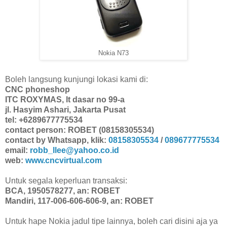
Nokia N73
Boleh langsung kunjungi lokasi kami di:
CNC phoneshop
ITC ROXYMAS, lt dasar no 99-a
jl. Hasyim Ashari, Jakarta Pusat
tel: +6289677775534
contact person: ROBET (08158305534)
contact by Whatsapp, klik:
08158305534
/
089677775534
email:
robb_llee@yahoo.co.id
web:
www.cncvirtual.com
Untuk segala keperluan transaksi:
BCA, 1950578277, an: ROBET
Mandiri, 117-006-606-606-9, an: ROBET
Untuk hape Nokia jadul tipe lainnya, boleh cari disini aja ya