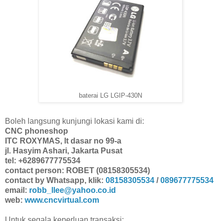
baterai LG LGIP-430N
Boleh langsung kunjungi lokasi kami di:
CNC phoneshop
ITC ROXYMAS, lt dasar no 99-a
jl. Hasyim Ashari, Jakarta Pusat
tel: +6289677775534
contact person: ROBET (08158305534)
contact by Whatsapp, klik:
08158305534
/
089677775534
email:
robb_llee@yahoo.co.id
web:
www.cncvirtual.com
Untuk segala keperluan transaksi: