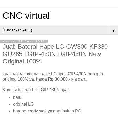
CNC virtual
▼
Kamis, 27 Juni 2024
Jual: Baterai Hape LG GW300 KF330
GU285 LGIP-430N LGIP430N New
Original 100%
Jual baterai original hape LG tipe LGIP-430N neh gan..
original 100% ya, harga
Rp 30.000,-
aja gan..
Kondisi baterai LG LGIP-430N nya:
baru
original LG
barang ready stok ya gan, bukan PO