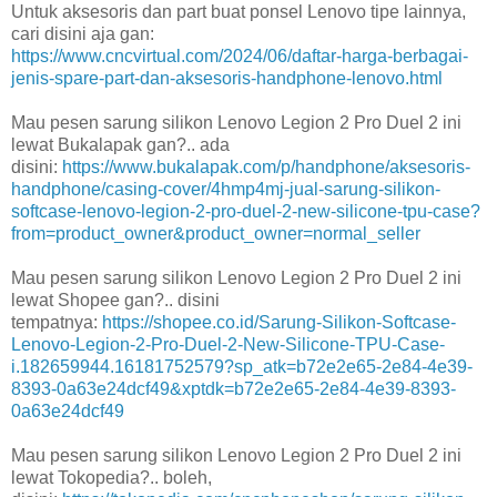
Untuk aksesoris dan part buat ponsel Lenovo tipe lainnya,
cari disini aja gan:
https://www.cncvirtual.com/2024/06/daftar-harga-berbagai-
jenis-spare-part-dan-aksesoris-handphone-lenovo.html
Mau pesen sarung silikon Lenovo Legion 2 Pro Duel 2 ini
lewat Bukalapak gan?.. ada
disini:
https://www.bukalapak.com/p/handphone/aksesoris-
handphone/casing-cover/4hmp4mj-jual-sarung-silikon-
softcase-lenovo-legion-2-pro-duel-2-new-silicone-tpu-case?
from=product_owner&product_owner=normal_seller
Mau pesen sarung silikon Lenovo Legion 2 Pro Duel 2 ini
lewat Shopee gan?.. disini
tempatnya:
https://shopee.co.id/Sarung-Silikon-Softcase-
Lenovo-Legion-2-Pro-Duel-2-New-Silicone-TPU-Case-
i.182659944.16181752579?sp_atk=b72e2e65-2e84-4e39-
8393-0a63e24dcf49&xptdk=b72e2e65-2e84-4e39-8393-
0a63e24dcf49
Mau pesen sarung silikon Lenovo Legion 2 Pro Duel 2 ini
lewat Tokopedia?.. boleh,