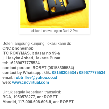
silikon Lenovo Legion Duel 2 Pro
Boleh langsung kunjungi lokasi kami di:
CNC phoneshop
ITC ROXYMAS, lt dasar no 99-a
jl. Hasyim Ashari, Jakarta Pusat
tel: +6289677775534
contact person: ROBET (08158305534)
contact by Whatsapp, klik:
08158305534
/
089677775534
email:
robb_llee@yahoo.co.id
web:
www.cncvirtual.com
Untuk segala keperluan transaksi:
BCA, 1950578277, an: ROBET
Mandiri, 117-006-606-606-9, an: ROBET