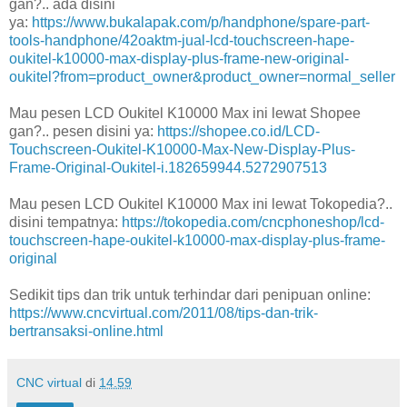
gan?.. ada disini
ya:
https://www.bukalapak.com/p/handphone/spare-part-
tools-handphone/42oaktm-jual-lcd-touchscreen-hape-
oukitel-k10000-max-display-plus-frame-new-original-
oukitel?from=product_owner&product_owner=normal_seller
Mau pesen LCD Oukitel K10000 Max ini lewat Shopee
gan?.. pesen disini ya:
https://shopee.co.id/LCD-
Touchscreen-Oukitel-K10000-Max-New-Display-Plus-
Frame-Original-Oukitel-i.182659944.5272907513
Mau pesen LCD Oukitel K10000 Max ini lewat Tokopedia?..
disini tempatnya:
https://tokopedia.com/cncphoneshop/lcd-
touchscreen-hape-oukitel-k10000-max-display-plus-frame-
original
Sedikit tips dan trik untuk terhindar dari penipuan online:
https://www.cncvirtual.com/2011/08/tips-dan-trik-
bertransaksi-online.html
CNC virtual
di
14.59