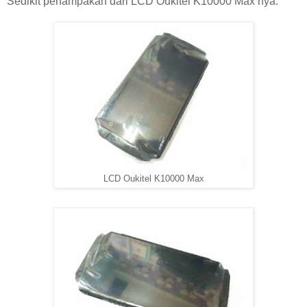
Sedikit penampakan dari LCD Oukitel K10000 Max nya:
LCD Oukitel K10000 Max