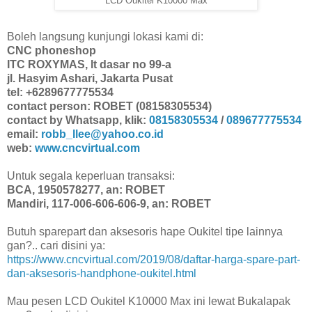
LCD Oukitel K10000 Max
Boleh langsung kunjungi lokasi kami di:
CNC phoneshop
ITC ROXYMAS, lt dasar no 99-a
jl. Hasyim Ashari, Jakarta Pusat
tel: +6289677775534
contact person: ROBET (08158305534)
contact by Whatsapp, klik:
08158305534
/
089677775534
email:
robb_llee@yahoo.co.id
web:
www.cncvirtual.com
Untuk segala keperluan transaksi:
BCA, 1950578277, an: ROBET
Mandiri, 117-006-606-606-9, an: ROBET
Butuh sparepart dan aksesoris hape Oukitel tipe lainnya
gan?.. cari disini ya:
https://www.cncvirtual.com/2019/08/daftar-harga-spare-part-
dan-aksesoris-handphone-oukitel.html
Mau pesen LCD Oukitel K10000 Max ini lewat Bukalapak