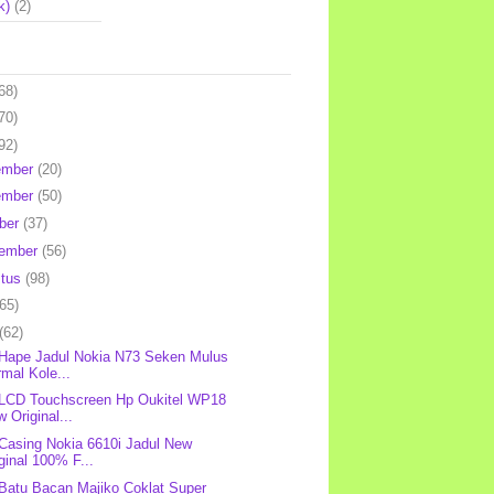
k)
(2)
68)
70)
92)
ember
(20)
ember
(50)
ber
(37)
tember
(56)
stus
(98)
(65)
(62)
 Hape Jadul Nokia N73 Seken Mulus
mal Kole...
 LCD Touchscreen Hp Oukitel WP18
 Original...
 Casing Nokia 6610i Jadul New
ginal 100% F...
 Batu Bacan Majiko Coklat Super