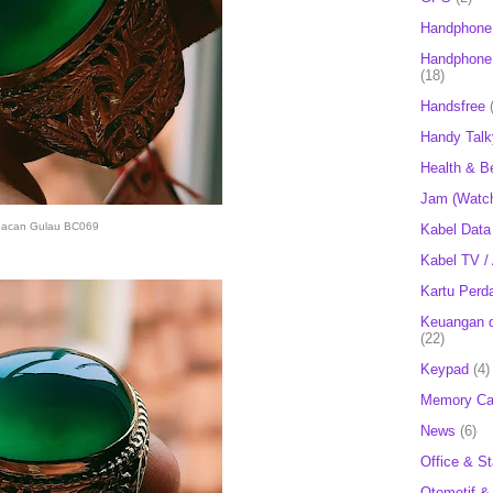
Handphone
Handphone 
(18)
Handsfree
Handy Talk
Health & B
Jam (Watc
acan Gulau BC069
Kabel Data
Kabel TV /
Kartu Perd
Keuangan d
(22)
Keypad
(4)
Memory Ca
News
(6)
Office & St
Otomotif &