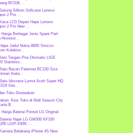
wang BC036 ...
 Sarung Silikon Softcase Lenovo
ion 2 Pro ...
 Kaca LCD Depan Hape Lenovo
ion 2 Pro New ...
r Harga Berbagai Jenis Spare Part
 Aksesor...
 Hape Jadul Nokia 8800 Sirocco
en Kolektor...
 Jam Tangan Pria Otomatis LIGE
0 Stainless...
 Batu Bacan Palamea BC100 Size
toran Ikata...
 Batu Idocrase Lumut Aceh Super HQ
019 Giw...
dan Toko Disewakan
akan: Kios Toko di Mall Season City
arta B...
r Harga Baterai Ponsel LG Original
 Baterai Hape LG GW300 KF330
285 LGIP-430N ...
 Kamera Belakang iPhone 4S New