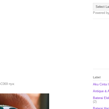
Powered b
Label
BC069 nya:
Aku Cinta 
Antique & A
Baterai Ele
(2)
Baterai Ha