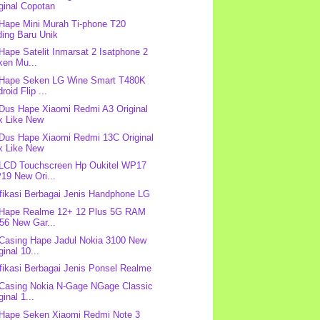
ginal Copotan
 Hape Mini Murah Ti-phone T20
ding Baru Unik
 Hape Satelit Inmarsat 2 Isatphone 2
ken Mu...
 Hape Seken LG Wine Smart T480K
roid Flip ...
 Dus Hape Xiaomi Redmi A3 Original
x Like New
 Dus Hape Xiaomi Redmi 13C Original
x Like New
 LCD Touchscreen Hp Oukitel WP17
19 New Ori...
fikasi Berbagai Jenis Handphone LG
 Hape Realme 12+ 12 Plus 5G RAM
56 New Gar...
 Casing Hape Jadul Nokia 3100 New
ginal 10...
fikasi Berbagai Jenis Ponsel Realme
 Casing Nokia N-Gage NGage Classic
ginal 1...
 Hape Seken Xiaomi Redmi Note 3