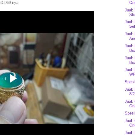
 BC069 nya:
Ori
Jual:
Sli
Jual:
Se
Jual:
And
Jual:
Bo
Jual:
Bo
Jual:
WP
Spesi
Jual:
8/2
Jual:
Ori
Spesi
Jual:
Ori
Jual: