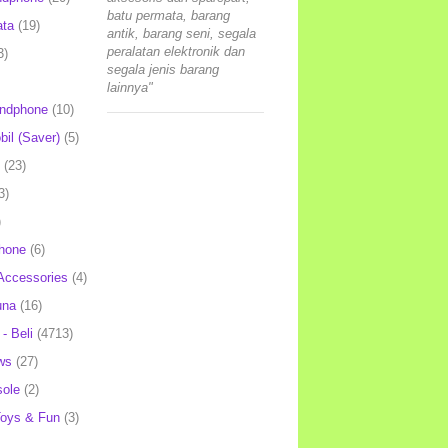
batu permata, barang
ata
(19)
antik, barang seni, segala
peralatan elektronik dan
3)
segala jenis barang
lainnya"
andphone
(10)
il (Saver)
(5)
(23)
3)
)
hone
(6)
Accessories
(4)
una
(16)
- Beli
(4713)
ws
(27)
ole
(2)
oys & Fun
(3)