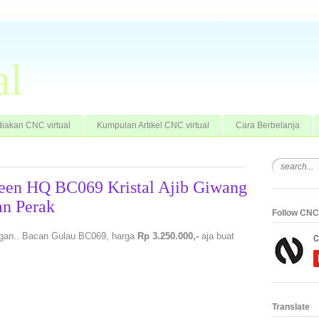
al
iakan CNC virtual
Kumpulan Artikel CNC virtual
Cara Berbelanja
reen HQ BC069 Kristal Ajib Giwang
an Perak
Follow CNC 
h gan.. Bacan Gulau BC069, harga
Rp 3.250.000,-
aja buat
Translate