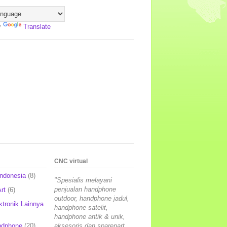
y
Translate
CNC virtual
Indonesia
(8)
"Spesialis melayani
penjualan handphone
rt
(6)
outdoor, handphone jadul,
ktronik Lainnya
handphone satelit,
handphone antik & unik,
ndphone
(20)
aksesoris dan sparepart,