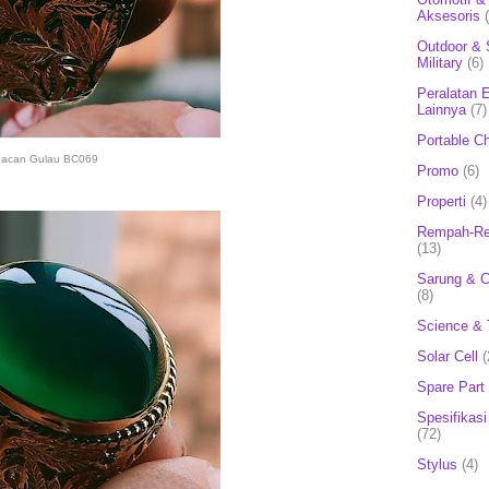
Aksesoris
Outdoor & 
Military
(6)
Peralatan E
Lainnya
(7)
Portable C
acan Gulau BC069
Promo
(6)
Properti
(4)
Rempah-Re
(13)
Sarung & 
(8)
Science & 
Solar Cell
(
Spare Part
Spesifikasi
(72)
Stylus
(4)