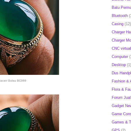
Batu Perm
Bluetooth
(
Casing
(12)
Charger H
Charger Mob
CNC virtual
Computer
(
Desktop
(1
Dus Handp
Fashion & 
acan Gulau BC069
Flora & Fa
Forum Jual 
Gadget Ne
Game Cons
Games & T
GPS
(2)