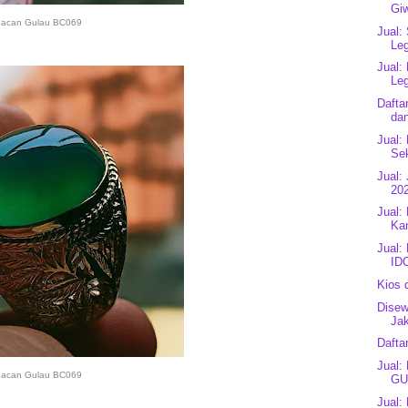
Gi
acan Gulau BC069
Jual:
Leg
Jual:
Leg
Dafta
dan
Jual:
Sek
Jual:
202
Jual:
Kan
Jual:
IDC
Kios 
Disew
Jak
Dafta
Jual:
acan Gulau BC069
GU
Jual: