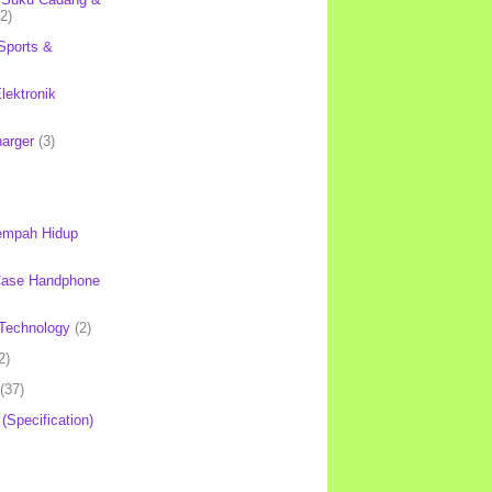
(2)
Sports &
lektronik
harger
(3)
mpah Hidup
Case Handphone
Technology
(2)
2)
(37)
 (Specification)