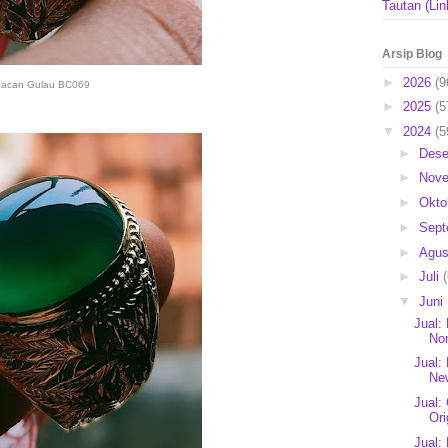
Tautan (Lin
Arsip Blog
►
2026
(9
acan Gulau BC069
►
2025
(5
▼
2024
(5
►
Des
►
Nov
►
Okto
►
Sep
►
Agu
►
Juli
▼
Juni
Jual:
Nor
Jual:
New
Jual:
Ori
Jual: