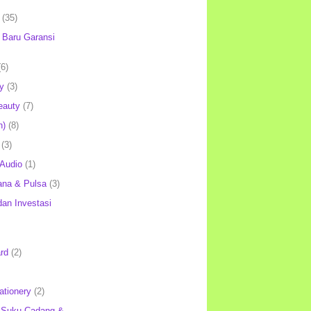
(35)
Baru Garansi
(6)
y
(3)
eauty
(7)
h)
(8)
(3)
 Audio
(1)
ana & Pulsa
(3)
an Investasi
rd
(2)
ationery
(2)
 Suku Cadang &