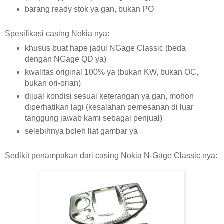
barang ready stok ya gan, bukan PO
Spesifikasi casing Nokia nya:
khusus buat hape jadul NGage Classic (beda
dengan NGage QD ya)
kwalitas original 100% ya (bukan KW, bukan OC,
bukan ori-orian)
dijual kondisi sesuai keterangan ya gan, mohon
diperhatikan lagi (kesalahan pemesanan di luar
tanggung jawab kami sebagai penjual)
selebihnya boleh liat gambar ya
Sedikit penampakan dari casing Nokia N-Gage Classic nya: