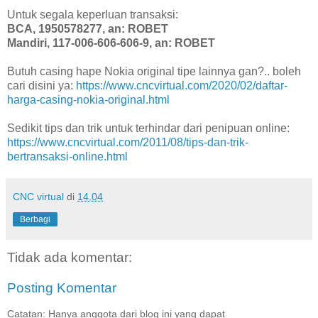
Untuk segala keperluan transaksi:
BCA, 1950578277, an: ROBET
Mandiri, 117-006-606-606-9, an: ROBET
Butuh casing hape Nokia original tipe lainnya gan?.. boleh
cari disini ya:
https://www.cncvirtual.com/2020/02/daftar-
harga-casing-nokia-original.html
Sedikit tips dan trik untuk terhindar dari penipuan online:
https://www.cncvirtual.com/2011/08/tips-dan-trik-
bertransaksi-online.html
CNC virtual
di
14.04
Berbagi
Tidak ada komentar:
Posting Komentar
Catatan: Hanya anggota dari blog ini yang dapat