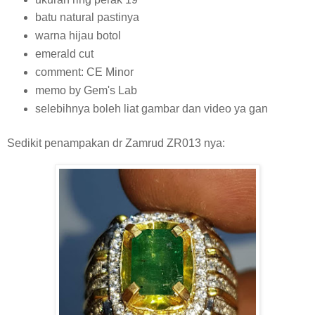
batu natural pastinya
warna hijau botol
emerald cut
comment: CE Minor
memo by Gem's Lab
selebihnya boleh liat gambar dan video ya gan
Sedikit penampakan dr Zamrud ZR013 nya: