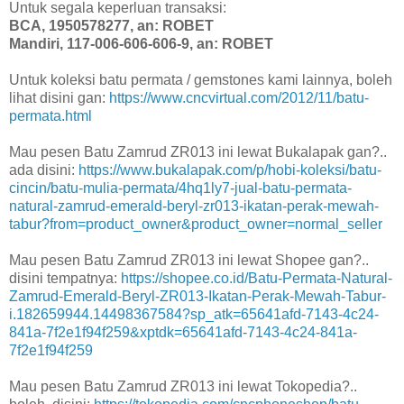
Untuk segala keperluan transaksi:
BCA, 1950578277, an: ROBET
Mandiri, 117-006-606-606-9, an: ROBET
Untuk koleksi batu permata / gemstones kami lainnya, boleh
lihat disini gan:
https://www.cncvirtual.com/2012/11/batu-
permata.html
Mau pesen Batu Zamrud ZR013 ini lewat Bukalapak gan?..
ada disini:
https://www.bukalapak.com/p/hobi-koleksi/batu-
cincin/batu-mulia-permata/4hq1ly7-jual-batu-permata-
natural-zamrud-emerald-beryl-zr013-ikatan-perak-mewah-
tabur?from=product_owner&product_owner=normal_seller
Mau pesen Batu Zamrud ZR013 ini lewat Shopee gan?..
disini tempatnya:
https://shopee.co.id/Batu-Permata-Natural-
Zamrud-Emerald-Beryl-ZR013-Ikatan-Perak-Mewah-Tabur-
i.182659944.14498367584?sp_atk=65641afd-7143-4c24-
841a-7f2e1f94f259&xptdk=65641afd-7143-4c24-841a-
7f2e1f94f259
Mau pesen Batu Zamrud ZR013 ini lewat Tokopedia?..