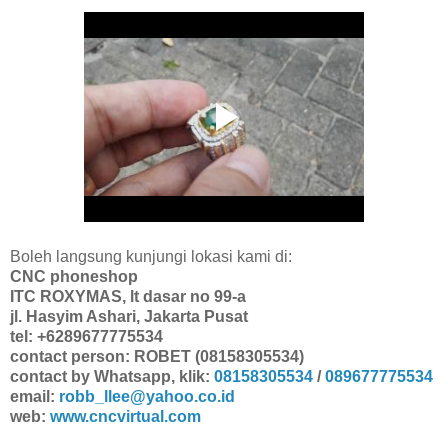
Boleh langsung kunjungi lokasi kami di:
CNC phoneshop
ITC ROXYMAS, lt dasar no 99-a
jl. Hasyim Ashari, Jakarta Pusat
tel: +6289677775534
contact person: ROBET (08158305534)
contact by Whatsapp, klik:
08158305534
/
089677775534
email:
robb_llee@yahoo.co.id
web:
www.cncvirtual.com