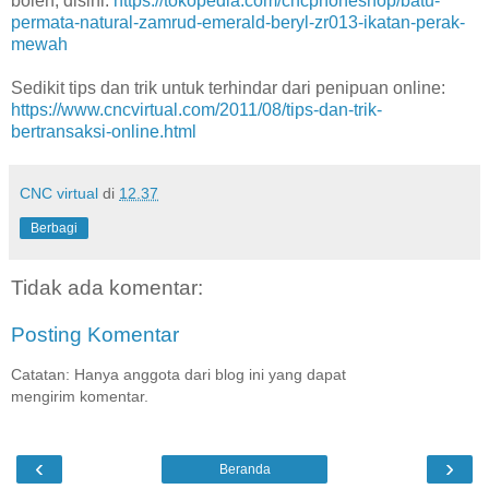
boleh, disini:
https://tokopedia.com/cncphoneshop/batu-
permata-natural-zamrud-emerald-beryl-zr013-ikatan-perak-
mewah
Sedikit tips dan trik untuk terhindar dari penipuan online:
https://www.cncvirtual.com/2011/08/tips-dan-trik-
bertransaksi-online.html
CNC virtual
di
12.37
Berbagi
Tidak ada komentar:
Posting Komentar
Catatan: Hanya anggota dari blog ini yang dapat
mengirim komentar.
‹
›
Beranda