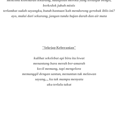
mencoba kebenaran sekarang, hadapilah mereka yang terlanjur bengis,
berkedok jubah mistis
terlambat sudah sayangku, butuh bantuan'kah mendorong gerobak iblis ini?
ayo, mulai dari sekarang, jangan tunda hujan darah dan air mata
"Sekejap Keberanian"
kulihat sekelebat api biru itu lewat
menantang bara merah ber-amarah
kecil memang, tapi mengelora
memanggil dengan santun, menuntun tuk melawan
sayang,.., ku tak mampu menyatu
aku terlalu takut