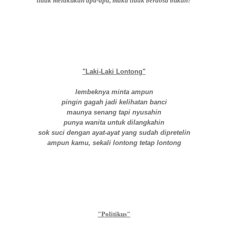
tidak melakukan apa-apa, maka tidak berdosa bukan?
"Laki-Laki Lontong"
lembeknya minta ampun
pingin gagah jadi kelihatan banci
maunya senang tapi nyusahin
punya wanita untuk dilangkahin
sok suci dengan ayat-ayat yang sudah dipretelin
ampun kamu, sekali lontong tetap lontong
"Politikus"