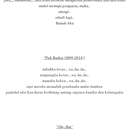
jika,.., manakala,.., aku telah berhenti mengkritik pemerintah, dan aku telah
mulai memuja penguasa, maka..
ulangi..
sekali lagi..
Bunuh Aku
"Pak Raden (2009-2014)"
tubuhku besar.., wa..ha..ha..
tampangku keren.., wa..ha..ha..
namaku beken.., wa..ha..ha..
tapi mereka menuduh gerakanku mulai lamban
padahal aku'kan harus berhitung untung ruginya buatku dan keluargaku
"Oh,..Ibu"