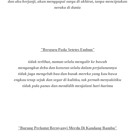
dan aku berjanji, akan menggapai surga di akhirat, tanpa menciptakan
neraka di dunia
"Berguru Pada Setetes Embun"
tidak terlihat, namun selalu mengalir ke bawah
mengangkut debu dan kotoran selalu dalam perjalanannya
tidak juga mengeluh bau dan busuk mereka yang kau bawa
engkau tetap sejuk dan segar di kulitku, tak pernah menyakitiku
tidak pula panas dan mendidih menjalani hari-harimu
"Burung Perkutut Bernyanyi Merdu Di Kandang Bambu"