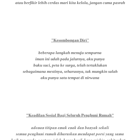
atau berfikir lebih cerdas mari kita kelola, jangan cuma pasrah
"Kesombongan Diri"
beberapa langkah menuju sempurna
iman ini udah pada jalurnya, aku punya
buku suci, peta ke surga, telah tertaklukan
sebagaimana mestinya, seharusnya, tak mungkin salah
aku punya satu tempat di nirwana
"Keadilan Sosial Bagi Seluruh Penghuni Rumah"
adonan titipan emak enak dan banyak sekali
semua penghuni rumah diharuskan mendapat porsi yang sama
baik tua muda, ganteng jelek, besar kecil, kaya miskin, sakit sehat,..,