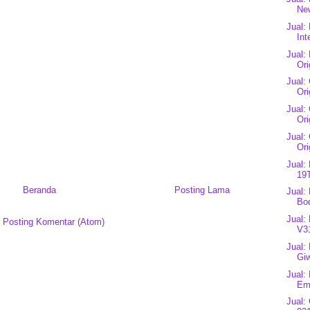
New
Jual:
Int
Jual:
Ori
Jual:
Ori
Jual:
Ori
Jual:
Ori
Jual:
19T
Beranda
Posting Lama
Jual:
Bod
Jual:
:
Posting Komentar (Atom)
V3
Jual:
Gi
Jual:
Eme
Jual: