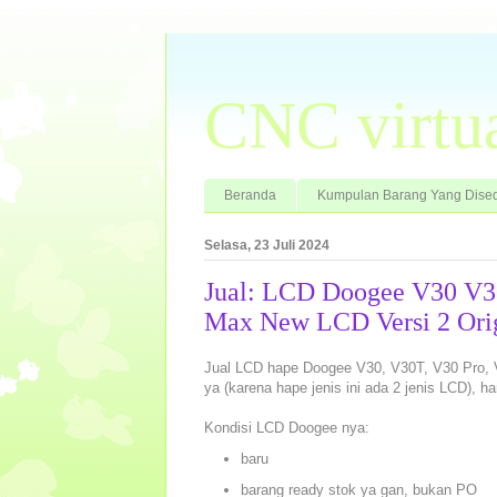
CNC virtu
Beranda
Kumpulan Barang Yang Dised
Selasa, 23 Juli 2024
Jual: LCD Doogee V30 V
Max New LCD Versi 2 Ori
Jual LCD hape Doogee V30, V30T, V30 Pro, V
ya (karena hape jenis ini ada 2 jenis LCD), h
Kondisi LCD Doogee nya:
baru
barang ready stok ya gan, bukan PO