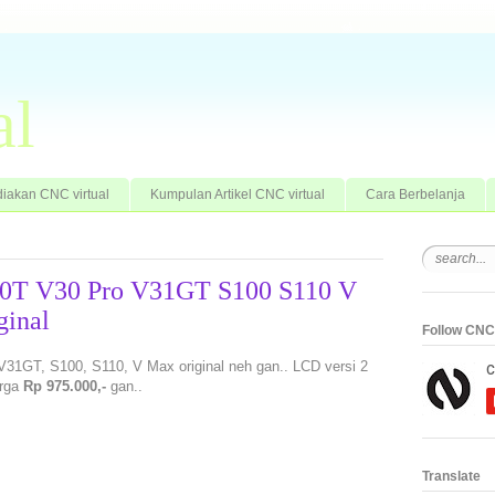
al
iakan CNC virtual
Kumpulan Artikel CNC virtual
Cara Berbelanja
30T V30 Pro V31GT S100 S110 V
ginal
Follow CNC 
31GT, S100, S110, V Max original neh gan.. LCD versi 2
arga
Rp 975.000,-
gan..
Translate