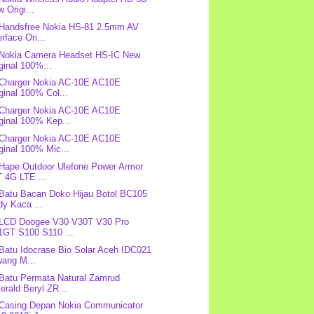
 Origi...
 Handsfree Nokia HS-81 2.5mm AV
erface Ori...
 Nokia Camera Headset HS-IC New
ginal 100%...
 Charger Nokia AC-10E AC10E
ginal 100% Col...
 Charger Nokia AC-10E AC10E
ginal 100% Kep...
 Charger Nokia AC-10E AC10E
ginal 100% Mic...
 Hape Outdoor Ulefone Power Armor
 4G LTE ...
 Batu Bacan Doko Hijau Botol BC105
y Kaca ...
 LCD Doogee V30 V30T V30 Pro
1GT S100 S110 ...
 Batu Idocrase Bio Solar Aceh IDC021
wang M...
 Batu Permata Natural Zamrud
rald Beryl ZR...
 Casing Depan Nokia Communicator