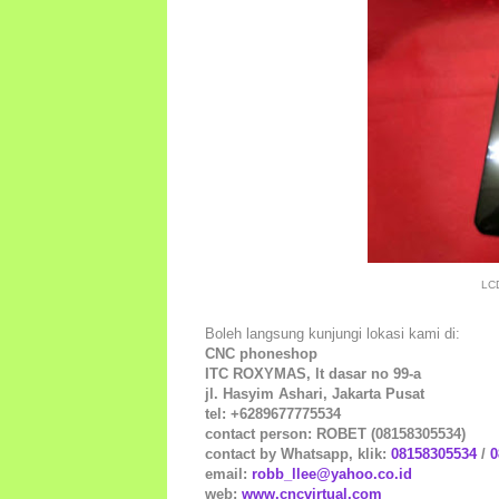
LCD
Boleh langsung kunjungi lokasi kami di:
CNC phoneshop
ITC ROXYMAS, lt dasar no 99-a
jl. Hasyim Ashari, Jakarta Pusat
tel: +6289677775534
contact person: ROBET (08158305534)
contact by Whatsapp, klik:
08158305534
/
0
email:
robb_llee@yahoo.co.id
web:
www.cncvirtual.com