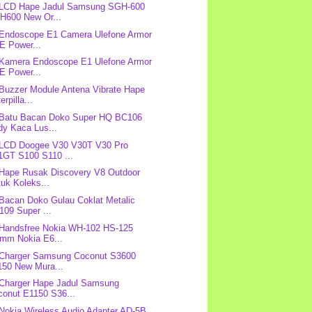
: LCD Hape Jadul Samsung SGH-600
H600 New Or...
 Endoscope E1 Camera Ulefone Armor
E Power...
 Kamera Endoscope E1 Ulefone Armor
E Power...
 Buzzer Module Antena Vibrate Hape
erpilla...
 Batu Bacan Doko Super HQ BC106
dy Kaca Lus...
 LCD Doogee V30 V30T V30 Pro
1GT S100 S110 ...
 Hape Rusak Discovery V8 Outdoor
uk Koleks...
 Bacan Doko Gulau Coklat Metalic
109 Super ...
 Handsfree Nokia WH-102 HS-125
5mm Nokia E6...
 Charger Samsung Coconut S3600
150 New Mura...
 Charger Hape Jadul Samsung
conut E1150 S36...
 Nokia Wireless Audio Adapter AD-5B