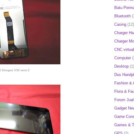
Batu Perm
Bluetooth
(
Casing
(12)
Charger H
Charger Mob
CNC virtual
Computer
(
Desktop
(1
 Doogee V30 versi 2
Dus Handp
Fashion & 
Flora & Fa
Forum Jual 
Gadget Ne
Game Cons
Games & T
GPS
(2)