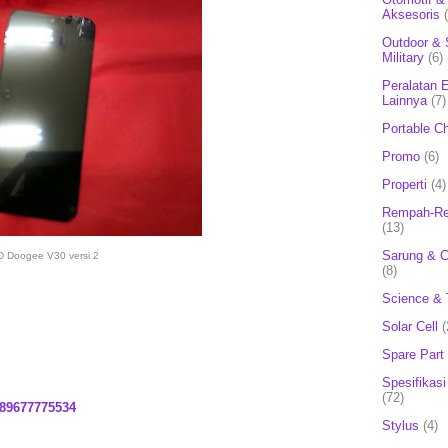
Aksesoris
Outdoor & 
Military
(6)
Peralatan E
Lainnya
(7)
Portable C
Promo
(6)
Properti
(4)
Rempah-Re
(13)
Sarung & 
 Doogee V30 versi 2
(8)
Science & 
Solar Cell
(
Spare Part
Spesifikasi
(72)
89677775534
Stylus
(4)