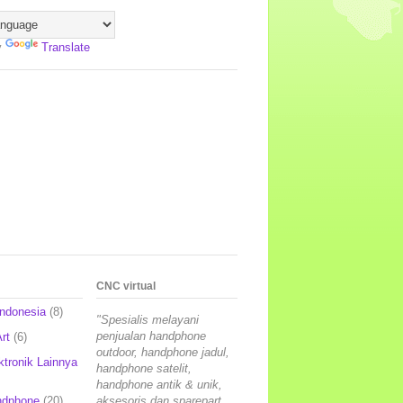
y
Translate
CNC virtual
Indonesia
(8)
"Spesialis melayani
penjualan handphone
rt
(6)
outdoor, handphone jadul,
ktronik Lainnya
handphone satelit,
handphone antik & unik,
ndphone
(20)
aksesoris dan sparepart,