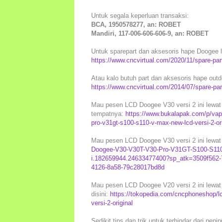
Untuk segala keperluan transaksi:
BCA, 1950578277, an: ROBET
Mandiri, 117-006-606-606-9, an: ROBET
Untuk sparepart dan aksesoris hape Doogee lai
https://www.cncvirtual.com/2020/11/spare-pa
Atau kalo butuh part dan aksesoris hape outd
https://www.cncvirtual.com/2014/07/spare-pa
Mau pesen LCD Doogee V30 versi 2 ini lewat 
tempatnya:
https://www.bukalapak.com/p/vape
pro-v31gt-s100-s110-v-max-new-lcd-versi-2-
Mau pesen LCD Doogee V30 versi 2 ini lewat 
Doogee-V30-V30T-V30-Pro-V31GT-S100-S110-
i.182659944.24633477400?sp_atk=3509f562-
4126-8a58-79c28017bd8d
Mau pesen LCD Doogee V20 versi 2 ini lewat 
disini:
https://tokopedia.com/cncphoneshop/l
versi-2-original
Sedikit tips dan trik untuk terhindar dari peni