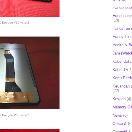
Handphone
Handphone 
(18)
 Doogee V30 versi 2
Handsfree
Handy Talk
Health & B
Jam (Watc
Kabel Data
Kabel TV /
Kartu Perd
Keuangan d
(22)
Keypad
(4)
Memory Ca
News
(6)
 Doogee V30 versi 2
Office & St
Otomotif &