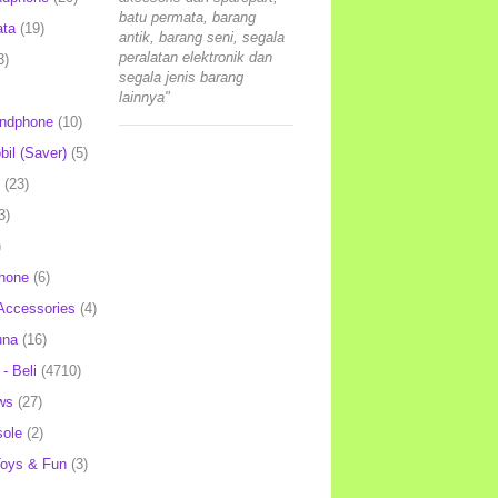
batu permata, barang
ata
(19)
antik, barang seni, segala
peralatan elektronik dan
3)
segala jenis barang
lainnya"
andphone
(10)
il (Saver)
(5)
(23)
3)
)
hone
(6)
Accessories
(4)
una
(16)
- Beli
(4710)
ws
(27)
ole
(2)
oys & Fun
(3)