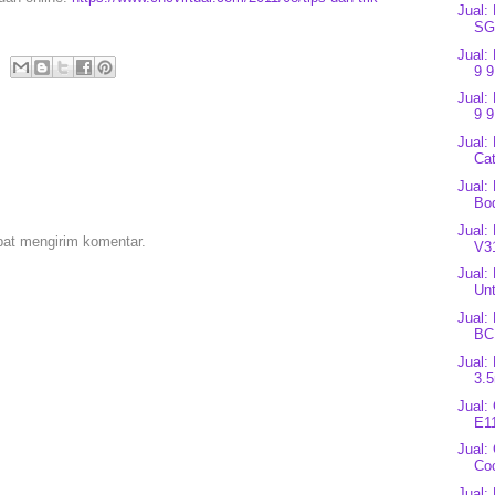
Jual
SG
Jual:
9 9
Jual:
9 9
Jual:
Cat
Jual:
Bo
Jual:
pat mengirim komentar.
V3
Jual:
Unt
Jual:
BC
Jual:
3.
Jual:
E1
Jual:
Co
Jual: