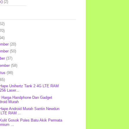
k)
(2)
62)
70)
94)
ember
(20)
ember
(50)
ber
(37)
tember
(58)
stus
(98)
(65)
 Hape Unihertz Tank 2 4G LTE RAM
256 Laser...
r Harga Handphone Dan Gadget
droid Murah
 Hape Android Murah Santin Newdun
 LTE RAM ...
 Kulit Gosok Poles Batu Akik Permata
emium ...