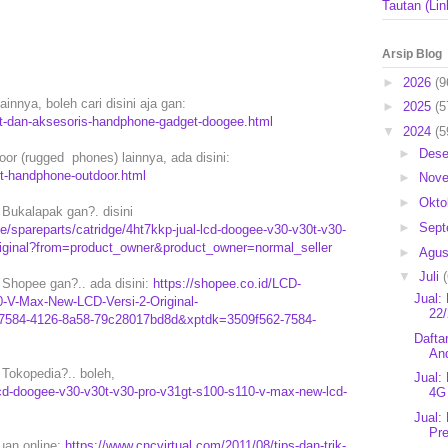
Tautan (Lin
Arsip Blog
►
2026
(9
nnya, boleh cari disini aja gan:
►
2025
(5
rt-dan-aksesoris-handphone-gadget-doogee.html
▼
2024
(5
►
Des
oor (rugged phones) lainnya, ada disini:
rt-handphone-outdoor.html
►
Nov
►
Okto
Bukalapak gan?. disini
►
Sep
/spareparts/catridge/4ht7kkp-jual-lcd-doogee-v30-v30t-v30-
original?from=product_owner&product_owner=normal_seller
►
Agu
▼
Juli
Shopee gan?.. ada disini:
https://shopee.co.id/LCD-
Jual:
V-Max-New-LCD-Versi-2-Original-
22/
7584-4126-8a58-79c28017bd8d&xptdk=3509f562-7584-
Dafta
An
Tokopedia?.. boleh,
Jual:
cd-doogee-v30-v30t-v30-pro-v31gt-s100-s110-v-max-new-lcd-
4G
Jual:
Pr
puan online:
https://www.cncvirtual.com/2011/08/tips-dan-trik-