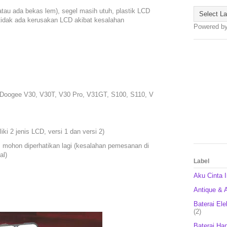
atau ada bekas lem), segel masih utuh, plastik LCD
, tidak ada kerusakan LCD akibat kesalahan
Powered b
: Doogee V30, V30T, V30 Pro, V31GT, S100, S110, V
iki 2 jenis LCD, versi 1 dan versi 2)
n, mohon diperhatikan lagi (kesalahan pemesanan di
al)
Label
Aku Cinta 
Antique & A
Baterai Ele
(2)
Baterai Ha