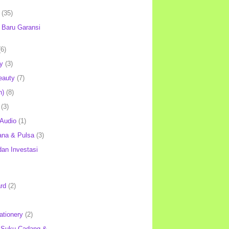
(35)
Baru Garansi
(6)
y
(3)
eauty
(7)
h)
(8)
(3)
 Audio
(1)
ana & Pulsa
(3)
an Investasi
rd
(2)
ationery
(2)
 Suku Cadang &