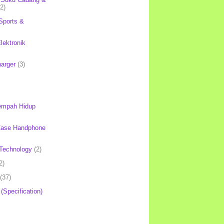
(2)
Sports &
lektronik
harger
(3)
mpah Hidup
Case Handphone
Technology
(2)
2)
(37)
 (Specification)