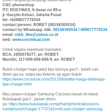
CNC phoneshop
ITC ROXYMAS, lt dasar no 99-a
jl. Hasyim Ashari, Jakarta Pusat
tel: +6289677775534
contact person: ROBET (08158305534)
contact by Whatsapp, klik:
08158305534
/
089677775534
email:
robb_llee@yahoo.co.id
web:
www.cncvirtual.com
Untuk segala keperluan transaksi:
BCA, 1950578277, an: ROBET
Mandiri, 117-006-606-606-9, an: ROBET
Butuh charger hape jadul tipe lainnya gan?.. boleh cari
disini aja ya, siapa tau ketemu yg agan butuh:
https://www.cncvirtual.com/2012/06/daftar-harga-beberapa-
tipe-charger.html
Mau pesen charger Samsung Coconut murah ini lewat
Bukalapak gan?.. pesen disini
ya:
https://www.bukalapak.com/p/handphone/aksesoris-
handphone/charger-177/21d1nm6-jual-charger-samsung-