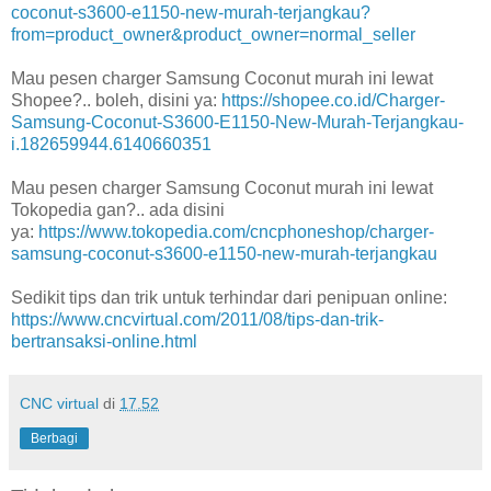
coconut-s3600-e1150-new-murah-terjangkau?
from=product_owner&product_owner=normal_seller
Mau pesen charger Samsung Coconut murah ini lewat
Shopee?.. boleh, disini ya:
https://shopee.co.id/Charger-
Samsung-Coconut-S3600-E1150-New-Murah-Terjangkau-
i.182659944.6140660351
Mau pesen charger Samsung Coconut murah ini lewat
Tokopedia gan?.. ada disini
ya:
https://www.tokopedia.com/cncphoneshop/charger-
samsung-coconut-s3600-e1150-new-murah-terjangkau
Sedikit tips dan trik untuk terhindar dari penipuan online:
https://www.cncvirtual.com/2011/08/tips-dan-trik-
bertransaksi-online.html
CNC virtual
di
17.52
Berbagi