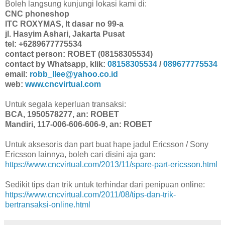
Boleh langsung kunjungi lokasi kami di:
CNC phoneshop
ITC ROXYMAS, lt dasar no 99-a
jl. Hasyim Ashari, Jakarta Pusat
tel: +6289677775534
contact person: ROBET (08158305534)
contact by Whatsapp, klik:
08158305534
/
089677775534
email:
robb_llee@yahoo.co.id
web:
www.cncvirtual.com
Untuk segala keperluan transaksi:
BCA, 1950578277, an: ROBET
Mandiri, 117-006-606-606-9, an: ROBET
Untuk aksesoris dan part buat hape jadul Ericsson / Sony
Ericsson lainnya, boleh cari disini aja gan:
https://www.cncvirtual.com/2013/11/spare-part-ericsson.html
Sedikit tips dan trik untuk terhindar dari penipuan online:
https://www.cncvirtual.com/2011/08/tips-dan-trik-
bertransaksi-online.html