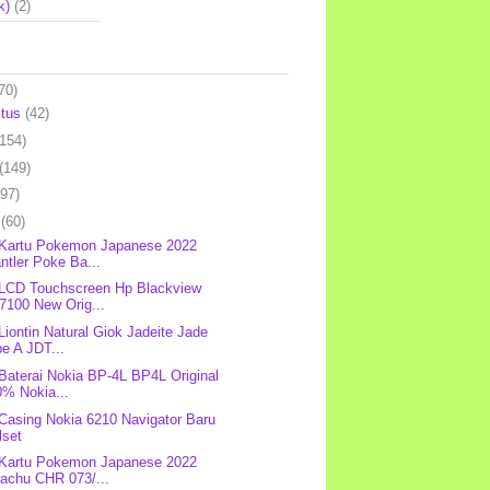
k)
(2)
70)
stus
(42)
(154)
(149)
(97)
l
(60)
 Kartu Pokemon Japanese 2022
ntler Poke Ba...
 LCD Touchscreen Hp Blackview
7100 New Orig...
 Liontin Natural Giok Jadeite Jade
e A JDT...
 Baterai Nokia BP-4L BP4L Original
0% Nokia...
 Casing Nokia 6210 Navigator Baru
lset
 Kartu Pokemon Japanese 2022
kachu CHR 073/...