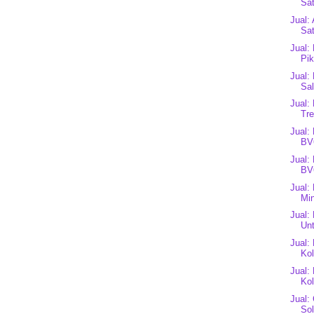
Sat
Jual:
Sat
Jual:
Pik
Jual:
Sa
Jual:
Tre
Jual:
BV
Jual:
BV
Jual:
Mi
Jual:
Unt
Jual:
Kol
Jual:
Kol
Jual:
Sol