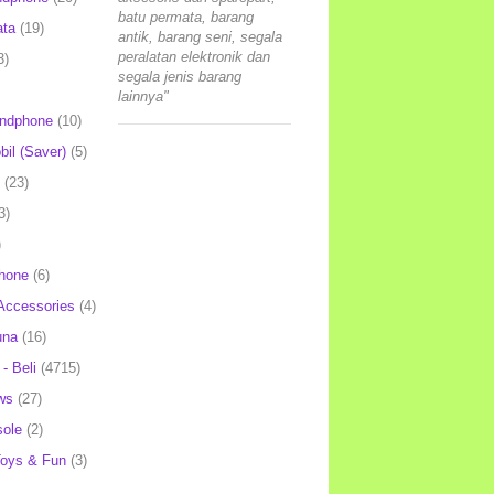
batu permata, barang
ata
(19)
antik, barang seni, segala
peralatan elektronik dan
3)
segala jenis barang
lainnya"
andphone
(10)
il (Saver)
(5)
(23)
3)
)
hone
(6)
Accessories
(4)
una
(16)
- Beli
(4715)
ws
(27)
ole
(2)
oys & Fun
(3)