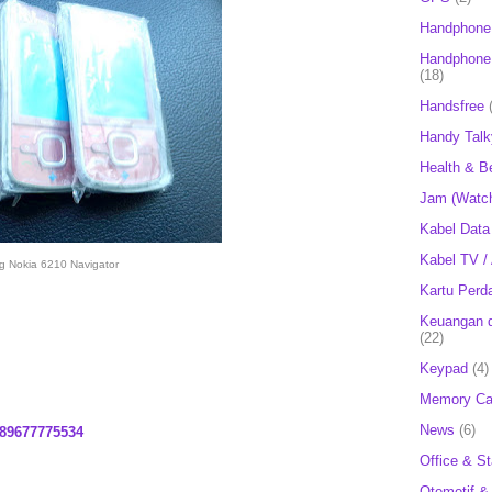
Handphone
Handphone 
(18)
Handsfree
Handy Talk
Health & B
Jam (Watc
Kabel Data
Kabel TV /
g Nokia 6210 Navigator
Kartu Perd
Keuangan d
(22)
Keypad
(4)
Memory Ca
News
(6)
89677775534
Office & St
Otomotif &