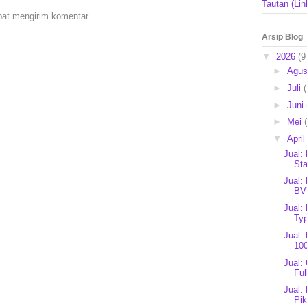
Tautan (Lin
pat mengirim komentar.
Arsip Blog
▼
2026
(9
►
Agu
►
Juli
►
Juni
►
Mei
▼
Apri
Jual:
Sta
Jual:
BV
Jual:
Typ
Jual:
10
Jual:
Ful
Jual:
Pi