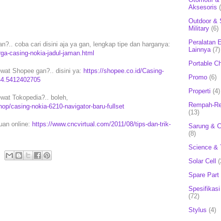
Aksesoris
Outdoor & 
Military
(6)
Peralatan E
n?.. coba cari disini aja ya gan, lengkap tipe dan harganya:
Lainnya
(7)
rga-casing-nokia-jadul-jaman.html
Portable C
ewat Shopee gan?.. disini ya:
https://shopee.co.id/Casing-
Promo
(6)
944.5412402705
Properti
(4)
wat Tokopedia?.. boleh,
Rempah-Re
p/casing-nokia-6210-navigator-baru-fullset
(13)
puan online:
https://www.cncvirtual.com/2011/08/tips-dan-trik-
Sarung & 
(8)
Science & 
Solar Cell
(
Spare Part
Spesifikasi
(72)
Stylus
(4)