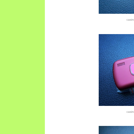
casin
casin