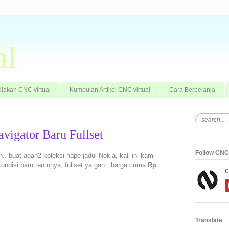
al
iakan CNC virtual
Kumpulan Artikel CNC virtual
Cara Berbelanja
vigator Baru Fullset
Follow CNC 
.. buat agan2 koleksi hape jadul Nokia, kali ini kami
kondisi baru tentunya, fullset ya gan.. harga cuma
Rp
Translate