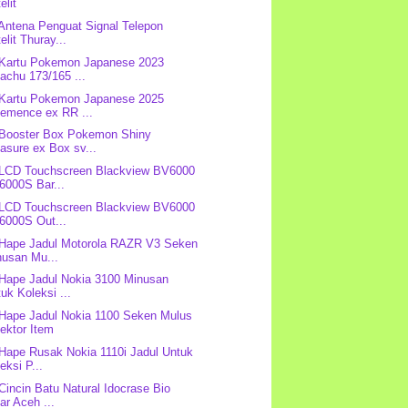
elit
 Antena Penguat Signal Telepon
elit Thuray...
 Kartu Pokemon Japanese 2023
achu 173/165 ...
 Kartu Pokemon Japanese 2025
lemence ex RR ...
 Booster Box Pokemon Shiny
asure ex Box sv...
 LCD Touchscreen Blackview BV6000
6000S Bar...
 LCD Touchscreen Blackview BV6000
6000S Out...
 Hape Jadul Motorola RAZR V3 Seken
nusan Mu...
 Hape Jadul Nokia 3100 Minusan
uk Koleksi ...
 Hape Jadul Nokia 1100 Seken Mulus
ektor Item
 Hape Rusak Nokia 1110i Jadul Untuk
eksi P...
 Cincin Batu Natural Idocrase Bio
ar Aceh ...