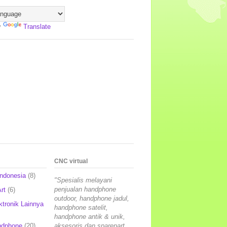
y
Translate
CNC virtual
Indonesia
(8)
"Spesialis melayani
penjualan handphone
rt
(6)
outdoor, handphone jadul,
ktronik Lainnya
handphone satelit,
handphone antik & unik,
ndphone
(20)
aksesoris dan sparepart,