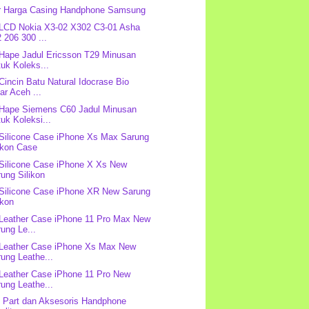
r Harga Casing Handphone Samsung
 LCD Nokia X3-02 X302 C3-01 Asha
 206 300 ...
 Hape Jadul Ericsson T29 Minusan
uk Koleks...
 Cincin Batu Natural Idocrase Bio
ar Aceh ...
 Hape Siemens C60 Jadul Minusan
uk Koleksi...
 Silicone Case iPhone Xs Max Sarung
ikon Case
 Silicone Case iPhone X Xs New
ung Silikon
 Silicone Case iPhone XR New Sarung
ikon
 Leather Case iPhone 11 Pro Max New
ung Le...
 Leather Case iPhone Xs Max New
ung Leathe...
 Leather Case iPhone 11 Pro New
ung Leathe...
 Part dan Aksesoris Handphone