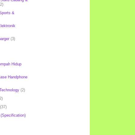
(2)
Sports &
lektronik
harger
(3)
mpah Hidup
Case Handphone
Technology
(2)
2)
(37)
 (Specification)