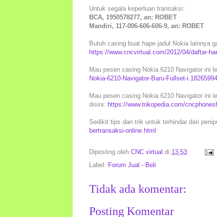
Untuk segala keperluan transaksi:
BCA, 1950578277, an: ROBET
Mandiri, 117-006-606-606-9, an: ROBET
Butuh casing buat hape jadul Nokia lainnya ga
https://www.cncvirtual.com/2012/04/daftar-ha
Mau pesen casing Nokia 6210 Navigator ini l
Nokia-6210-Navigator-Baru-Fullset-i.182659
Mau pesen casing Nokia 6210 Navigator ini le
disini:
https://www.tokopedia.com/cncphonesho
Sedikit tips dan trik untuk terhindar dari peni
bertransaksi-online.html
Diposting oleh
CNC virtual
di
13.53
Label:
Forum Jual - Beli
Tidak ada komentar:
Posting Komentar