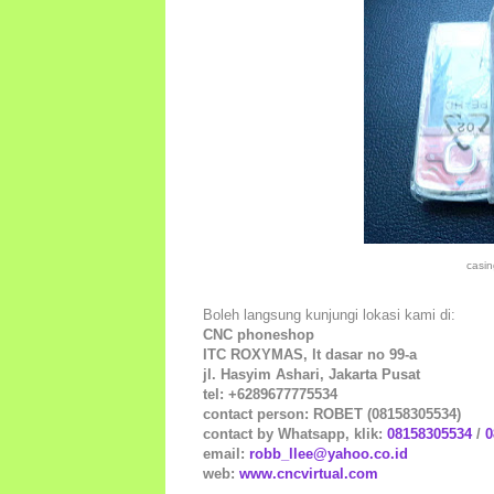
casin
Boleh langsung kunjungi lokasi kami di:
CNC phoneshop
ITC ROXYMAS, lt dasar no 99-a
jl. Hasyim Ashari, Jakarta Pusat
tel: +6289677775534
contact person: ROBET (08158305534)
contact by Whatsapp, klik:
08158305534
/
0
email:
robb_llee@yahoo.co.id
web:
www.cncvirtual.com