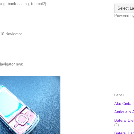
lang, back casing, tombol2)
Powered b
10 Navigator
avigator nya:
Label
Aku Cinta 
Antique & A
Baterai Ele
(2)
Baterai Ha