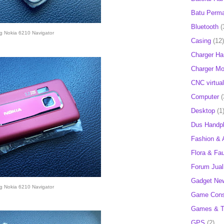
Batu Perm
Bluetooth
(
g Nokia 6210 Navigator
Casing
(12)
Charger H
Charger Mob
CNC virtual
Computer
(
Desktop
(1
Dus Handp
Fashion & 
Flora & Fa
Forum Jual 
Gadget Ne
g Nokia 6210 Navigator
Game Cons
Games & T
GPS
(2)