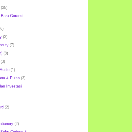
(35)
Baru Garansi
(6)
y
(3)
eauty
(7)
h)
(8)
(3)
 Audio
(1)
ana & Pulsa
(3)
an Investasi
rd
(2)
ationery
(2)
 Suku Cadang &