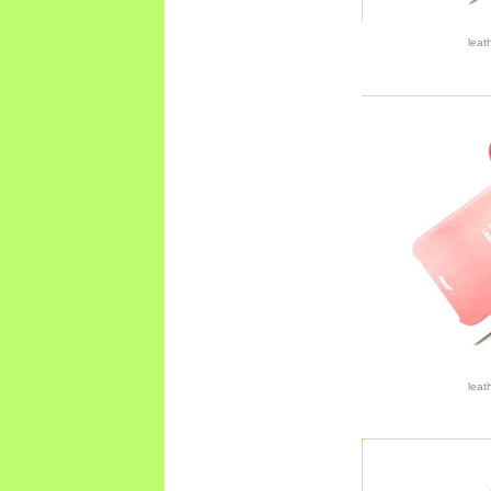
leat
leat