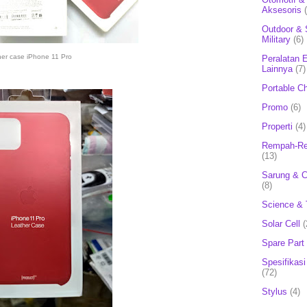
Aksesoris
Outdoor & 
Military
(6)
her case iPhone 11 Pro
Peralatan E
Lainnya
(7)
Portable C
Promo
(6)
Properti
(4)
Rempah-Re
(13)
Sarung & 
(8)
Science & 
Solar Cell
(
Spare Part
Spesifikasi
(72)
Stylus
(4)