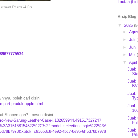
Tautan (Lin
her case iPhone 11 Pro
Arsip Blog
▼
2026
(9
►
Agu
►
Juli
►
Juni
89677775534
►
Mei
▼
Apri
Jual:
Sta
Jual:
BV
Jual:
nnya, boleh cari disini
Typ
e-part-produk-apple.html
Jual:
10
at Shopee gan?.. pesen disini
Jual:
-Pro-New-Sarung-Leather-Case-i.182659944.49151732724?
Ful
2%3A315158154522%2C%22model_selection_logic%22%3A
Jual:
5d78b7978&xptdk=c936b8c8-4e92-4bc7-8e9b-6ff5d78b7978
Pi