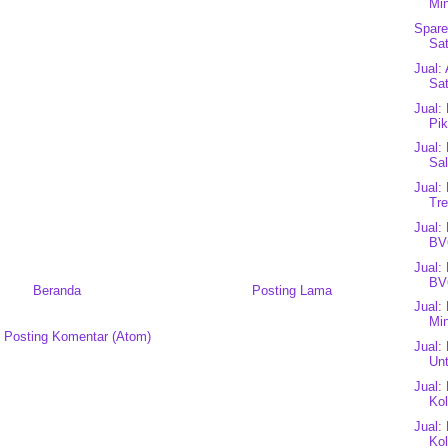
Min
Spare
Sat
Jual:
Sat
Jual:
Pik
Jual:
Sa
Jual:
Tre
Jual:
BV
Jual:
BV
Beranda
Posting Lama
Jual:
Mi
:
Posting Komentar (Atom)
Jual:
Unt
Jual:
Kol
Jual:
Kol