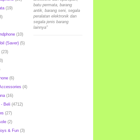
batu permata, barang
ata
(19)
antik, barang seni, segala
peralatan elektronik dan
3)
segala jenis barang
lainnya"
andphone
(10)
il (Saver)
(5)
(23)
3)
)
hone
(6)
Accessories
(4)
una
(16)
- Beli
(4712)
ws
(27)
ole
(2)
oys & Fun
(3)