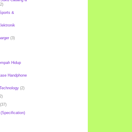
(2)
Sports &
lektronik
harger
(3)
mpah Hidup
Case Handphone
Technology
(2)
2)
(37)
 (Specification)