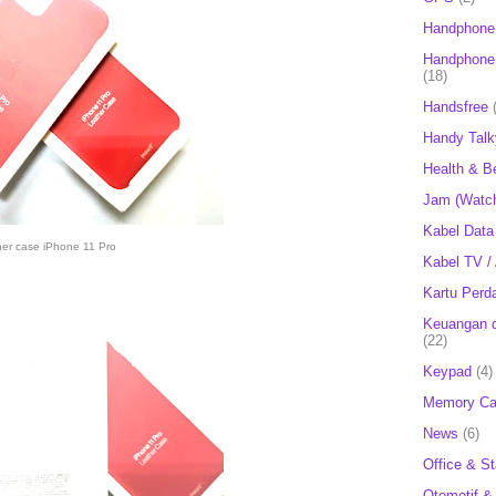
Handphone
Handphone 
(18)
Handsfree
Handy Talk
Health & B
Jam (Watc
Kabel Data
her case iPhone 11 Pro
Kabel TV /
Kartu Perd
Keuangan d
(22)
Keypad
(4)
Memory Ca
News
(6)
Office & St
Otomotif &