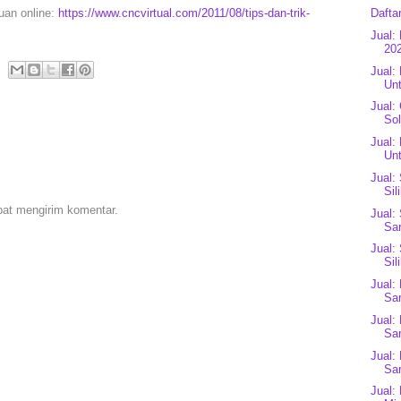
puan online:
https://www.cncvirtual.com/2011/08/tips-dan-trik-
Dafta
Jual:
202
Jual:
Unt
Jual:
Sol
Jual:
Unt
Jual:
Sil
pat mengirim komentar.
Jual:
Sar
Jual:
Sil
Jual:
Sar
Jual:
Sar
Jual:
Sar
Jual: