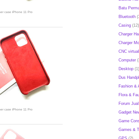
Batu Perm
her case iPhone 11 Pro
Bluetooth
(
Casing
(12)
Charger H
Charger Mob
CNC virtual
Computer
(
Desktop
(1
Dus Handp
Fashion & 
Flora & Fa
Forum Jual 
her case iPhone 11 Pro
Gadget Ne
Game Cons
Games & T
GPS
(2)