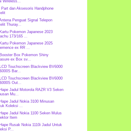
i Wireless...
 Part dan Aksesoris Handphone
elit
 Antena Penguat Signal Telepon
elit Thuray...
 Kartu Pokemon Japanese 2023
achu 173/165 ...
 Kartu Pokemon Japanese 2025
lemence ex RR ...
 Booster Box Pokemon Shiny
asure ex Box sv...
 LCD Touchscreen Blackview BV6000
6000S Bar...
 LCD Touchscreen Blackview BV6000
6000S Out...
 Hape Jadul Motorola RAZR V3 Seken
nusan Mu...
 Hape Jadul Nokia 3100 Minusan
uk Koleksi ...
 Hape Jadul Nokia 1100 Seken Mulus
ektor Item
 Hape Rusak Nokia 1110i Jadul Untuk
eksi P...