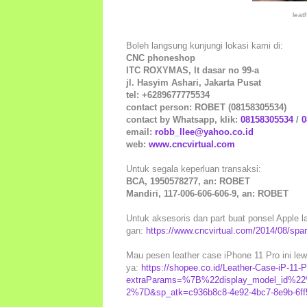
leat
Boleh langsung kunjungi lokasi kami di:
CNC phoneshop
ITC ROXYMAS, lt dasar no 99-a
jl. Hasyim Ashari, Jakarta Pusat
tel: +6289677775534
contact person: ROBET (08158305534)
contact by Whatsapp, klik:
08158305534
/
0
email:
robb_llee@yahoo.co.id
web:
www.cncvirtual.com
Untuk segala keperluan transaksi:
BCA, 1950578277, an: ROBET
Mandiri, 117-006-606-606-9, an: ROBET
Untuk aksesoris dan part buat ponsel Apple lai
gan:
https://www.cncvirtual.com/2014/08/spar
Mau pesen leather case iPhone 11 Pro ini lew
ya:
https://shopee.co.id/Leather-Case-iP-11
extraParams=%7B%22display_model_id%2
2%7D&sp_atk=c936b8c8-4e92-4bc7-8e9b-6ff