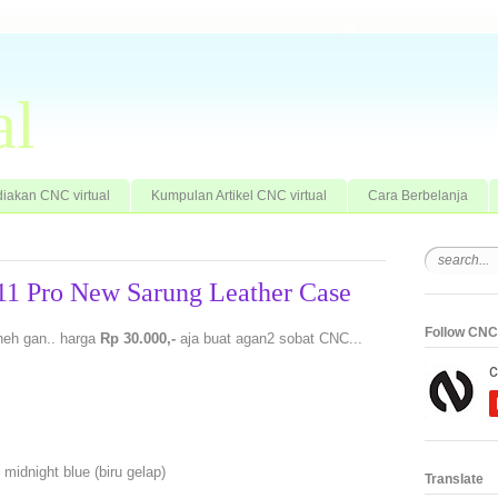
al
iakan CNC virtual
Kumpulan Artikel CNC virtual
Cara Berbelanja
 11 Pro New Sarung Leather Case
Follow CNC 
neh gan.. harga
Rp 30.000,-
aja buat agan2 sobat CNC...
 midnight blue (biru gelap)
Translate