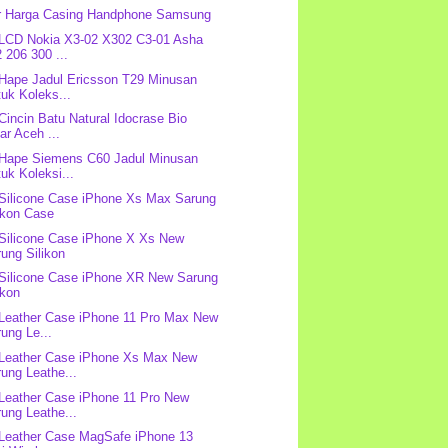
r Harga Casing Handphone Samsung
 LCD Nokia X3-02 X302 C3-01 Asha
 206 300 ...
 Hape Jadul Ericsson T29 Minusan
uk Koleks...
 Cincin Batu Natural Idocrase Bio
ar Aceh ...
 Hape Siemens C60 Jadul Minusan
uk Koleksi...
 Silicone Case iPhone Xs Max Sarung
ikon Case
 Silicone Case iPhone X Xs New
ung Silikon
 Silicone Case iPhone XR New Sarung
ikon
 Leather Case iPhone 11 Pro Max New
ung Le...
 Leather Case iPhone Xs Max New
ung Leathe...
 Leather Case iPhone 11 Pro New
ung Leathe...
 Leather Case MagSafe iPhone 13