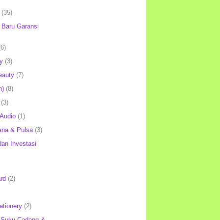
(35)
Baru Garansi
(6)
y
(3)
eauty
(7)
h)
(8)
(3)
 Audio
(1)
ana & Pulsa
(3)
an Investasi
rd
(2)
ationery
(2)
 Suku Cadang &