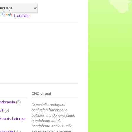
y
Translate
CNC virtual
Indonesia
(8)
"Spesialis melayani
penjualan handphone
rt
(6)
outdoor, handphone jadul,
ktronik Lainnya
handphone satelit,
handphone antik & unik,
ndphone
(20)
aksesoris dan sparepart,