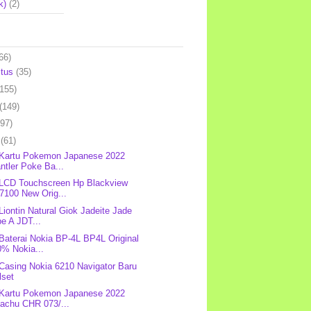
k)
(2)
66)
stus
(35)
(155)
(149)
(97)
l
(61)
 Kartu Pokemon Japanese 2022
ntler Poke Ba...
 LCD Touchscreen Hp Blackview
7100 New Orig...
 Liontin Natural Giok Jadeite Jade
e A JDT...
 Baterai Nokia BP-4L BP4L Original
0% Nokia...
 Casing Nokia 6210 Navigator Baru
lset
 Kartu Pokemon Japanese 2022
kachu CHR 073/...