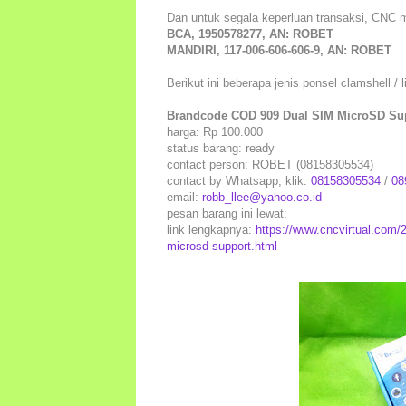
Dan untuk segala keperluan transaksi, CNC 
BCA, 1950578277, AN: ROBET
MANDIRI, 117-006-606-606-9, AN: ROBET
Berikut ini beberapa jenis ponsel clamshell / 
Brandcode COD 909 Dual SIM MicroSD Sup
harga: Rp 100.000
status barang: ready
contact person: ROBET (08158305534)
contact by Whatsapp, klik:
08158305534
/
08
email:
robb_llee@yahoo.co.id
pesan barang ini lewat:
link lengkapnya:
https://www.cncvirtual.com/
microsd-support.html