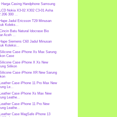
r Harga Casing Handphone Samsung
 LCD Nokia X3-02 X302 C3-01 Asha
 206 300 ...
 Hape Jadul Ericsson T29 Minusan
uk Koleks...
 Cincin Batu Natural Idocrase Bio
ar Aceh ...
 Hape Siemens C60 Jadul Minusan
uk Koleksi...
 Silicone Case iPhone Xs Max Sarung
ikon Case
 Silicone Case iPhone X Xs New
ung Silikon
 Silicone Case iPhone XR New Sarung
ikon
 Leather Case iPhone 11 Pro Max New
ung Le...
 Leather Case iPhone Xs Max New
ung Leathe...
 Leather Case iPhone 11 Pro New
ung Leathe...
 Leather Case MagSafe iPhone 13