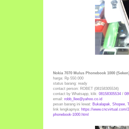
Nokia 7070 Mulus Phonebook 1000 (Seken
harga: Rp 550.000
status barang: ready
contact person: ROBET (08158305534)
contact by Whatsapp, klik:
08158305534
/
08
email:
robb_llee@yahoo.co.id
pesan barang ini lewat:
Bukalapak
,
Shopee
,
link lengkapnya:
https://www.cncvirtual.com/2
phonebook-1000.html