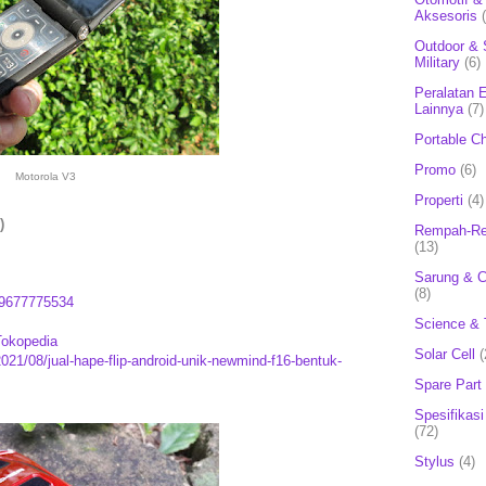
Aksesoris
Outdoor & 
Military
(6)
Peralatan E
Lainnya
(7)
Portable C
Promo
(6)
Motorola V3
Properti
(4)
)
Rempah-Re
(13)
Sarung & 
(8)
9677775534
Science & 
Tokopedia
Solar Cell
(
021/08/jual-hape-flip-android-unik-newmind-f16-bentuk-
Spare Part
Spesifikasi
(72)
Stylus
(4)