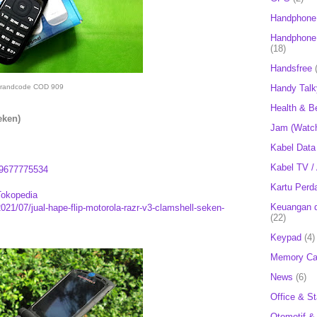
Handphone
Handphone 
(18)
Handsfree
Handy Talk
randcode COD 909
Health & B
eken)
Jam (Watc
Kabel Data
Kabel TV /
9677775534
Kartu Perd
Tokopedia
Keuangan d
021/07/jual-hape-flip-motorola-razr-v3-clamshell-seken-
(22)
Keypad
(4)
Memory Ca
News
(6)
Office & St
Otomotif &