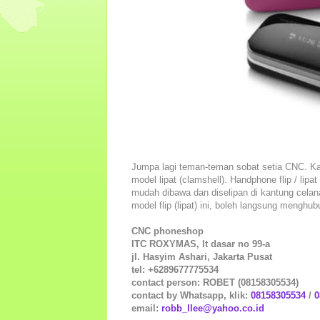
Jumpa lagi teman-teman sobat setia CNC. Kali
model lipat (clamshell). Handphone flip / li
mudah dibawa dan diselipan di kantung cela
model flip (lipat) ini, boleh langsung menghub
CNC phoneshop
ITC ROXYMAS, lt dasar no 99-a
jl. Hasyim Ashari, Jakarta Pusat
tel: +6289677775534
contact person: ROBET (08158305534)
contact by Whatsapp, klik:
08158305534
/
0
email:
robb_llee@yahoo.co.id