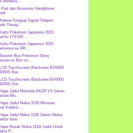
i Wireless...
 Part dan Aksesoris Handphone
elit
 Antena Penguat Signal Telepon
elit Thuray...
 Kartu Pokemon Japanese 2023
achu 173/165 ...
 Kartu Pokemon Japanese 2025
lemence ex RR ...
 Booster Box Pokemon Shiny
asure ex Box sv...
 LCD Touchscreen Blackview BV6000
6000S Bar...
 LCD Touchscreen Blackview BV6000
6000S Out...
 Hape Jadul Motorola RAZR V3 Seken
nusan Mu...
 Hape Jadul Nokia 3100 Minusan
uk Koleksi ...
 Hape Jadul Nokia 1100 Seken Mulus
ektor Item
 Hape Rusak Nokia 1110i Jadul Untuk
eksi P...