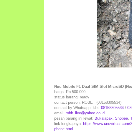
Nuu Mobile F1 Dual SIM Slot MicroSD (Ne
harga: Rp 500.000
status barang: ready
contact person: ROBET (08158305534)
contact by Whatsapp, klik:
08158305534
/
08
email:
robb_llee@yahoo.co.id
pesan barang ini lewat:
Bukalapak
,
Shopee
,
link lengkapnya:
https://www.cncvirtual.com/2
phone.html