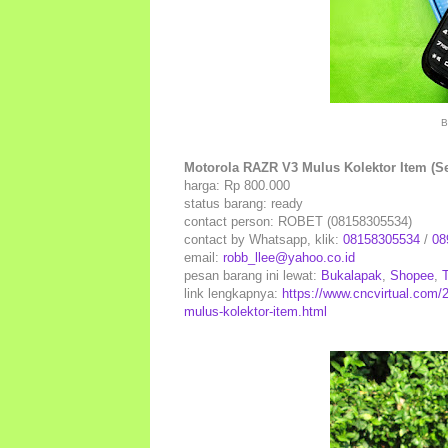
B
Motorola RAZR V3 Mulus Kolektor Item (S
harga: Rp 800.000
status barang: ready
contact person: ROBET (08158305534)
contact by Whatsapp, klik:
08158305534
/
08
email:
robb_llee@yahoo.co.id
pesan barang ini lewat:
Bukalapak
,
Shopee
,
link lengkapnya:
https://www.cncvirtual.com/2
mulus-kolektor-item.html