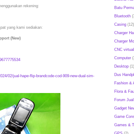
menggunakan rekening:
Batu Perm
Bluetooth
(
Casing
(12)
lipat yang kami sediakan:
Charger H
port (New)
Charger Mob
CNC virtual
Computer
(
9677775534
Desktop
(1
Dus Handp
2024/02/jual-hape-flip-brandcode-cod-909-new-dual-sim-
Fashion & 
Flora & Fa
Forum Jual 
Gadget Ne
Game Cons
Games & T
GPS
(2)