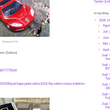
Tautan (Lin
Arsip Blog
▼
2026
(9
►
Agu
►
Juli
►
Juni
Newmind F16
►
Mei
▼
Apri
tem (Seken)
Jual:
Sta
Jual:
BV
9677775534
Jual:
Typ
023/06/jual-hape-jadul-nokia-6101-flip-seken-mulus-kolektor-
Jual:
10
Jual:
Ful
Jual:
Pi