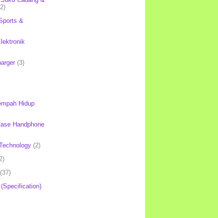
(2)
Sports &
lektronik
harger
(3)
mpah Hidup
Case Handphone
Technology
(2)
2)
(37)
 (Specification)