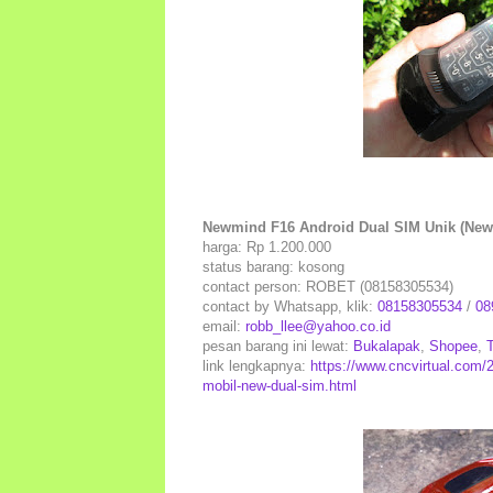
Newmind F16 Android Dual SIM Unik (New
harga: Rp 1.200.000
status barang: kosong
contact person: ROBET (08158305534)
contact by Whatsapp, klik:
08158305534
/
08
email:
robb_llee@yahoo.co.id
pesan barang ini lewat:
Bukalapak
,
Shopee
,
link lengkapnya:
https://www.cncvirtual.com/2
mobil-new-dual-sim.html