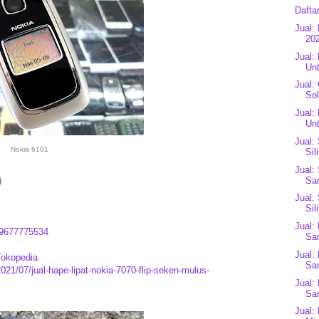
Dafta
Jual:
202
Jual:
Unt
Jual:
Sol
Jual:
Unt
Jual:
Nokia 6101
Sil
Jual:
Sar
)
Jual:
Sil
Jual:
9677775534
Sar
Jual:
Tokopedia
Sar
021/07/jual-hape-lipat-nokia-7070-flip-seken-mulus-
Jual:
Sar
Jual: