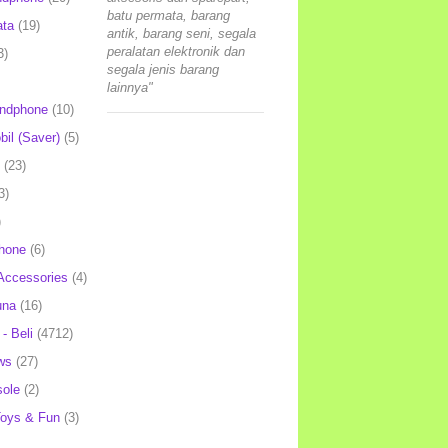
batu permata, barang
ata
(19)
antik, barang seni, segala
peralatan elektronik dan
3)
segala jenis barang
lainnya"
andphone
(10)
il (Saver)
(5)
(23)
3)
)
hone
(6)
Accessories
(4)
una
(16)
- Beli
(4712)
ws
(27)
ole
(2)
oys & Fun
(3)