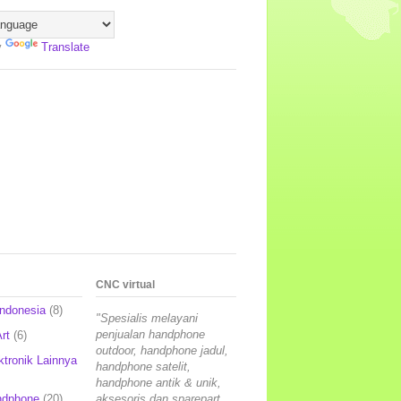
y
Translate
CNC virtual
Indonesia
(8)
"Spesialis melayani
penjualan handphone
rt
(6)
outdoor, handphone jadul,
ktronik Lainnya
handphone satelit,
handphone antik & unik,
ndphone
(20)
aksesoris dan sparepart,