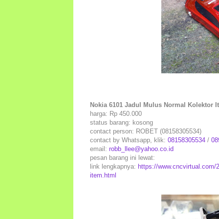
Nokia 6101 Jadul Mulus Normal Kolektor I
harga: Rp 450.000
status barang: kosong
contact person: ROBET (08158305534)
contact by Whatsapp, klik:
08158305534
/
08
email:
robb_llee@yahoo.co.id
pesan barang ini lewat:
link lengkapnya:
https://www.cncvirtual.com/2
item.html