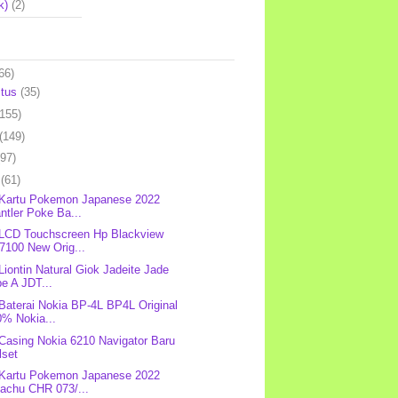
k)
(2)
66)
stus
(35)
(155)
(149)
(97)
l
(61)
 Kartu Pokemon Japanese 2022
ntler Poke Ba...
 LCD Touchscreen Hp Blackview
7100 New Orig...
 Liontin Natural Giok Jadeite Jade
e A JDT...
 Baterai Nokia BP-4L BP4L Original
0% Nokia...
 Casing Nokia 6210 Navigator Baru
lset
 Kartu Pokemon Japanese 2022
kachu CHR 073/...