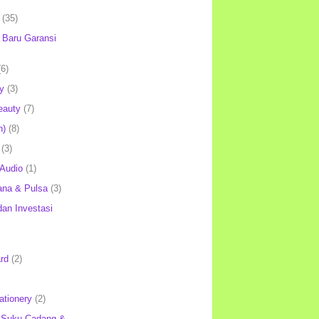
(35)
Baru Garansi
(6)
y
(3)
eauty
(7)
h)
(8)
(3)
 Audio
(1)
ana & Pulsa
(3)
an Investasi
rd
(2)
ationery
(2)
 Suku Cadang &